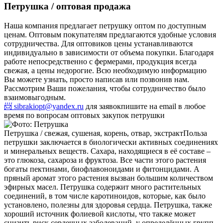
Петрушка / оптовая продажа
Наша компания предлагает петрушку оптом по доступным
ценам. Оптовым покупателям предлагаются удобные условия
сотрудничества. Для оптовиков цены устанавливаются
индивидуально в зависимости от объема покупки. Благодаря
работе непосредственно с фермерами, продукция всегда
свежая, а цены недорогие. Всю необходимую информацию
Вы можете узнать, просто написав или позвонив нам.
Рассмотрим Ваши пожелания, чтобы сотрудничество было
взаимовыгодным.
📨 sibrakiopt@yandex.ru
для заявок
пишите на email в любое
время по вопросам оптовых закупок петрушки
Петрушка / свежая, сушеная, корень, отвар, экстракт
Польза
петрушки заключается в биологически активных соединениях
и минеральных веществ. Сахара, находящиеся в её составе –
это глюкоза, сахароза и фруктоза. Все части этого растения
богаты пектинами, биофлавоноидами и фитонцидами. А
пряный аромат этого растения вызван большим количеством
эфирных масел. Петрушка содержит много растительных
соединений, в том числе каротиноидов, которые, как было
установлено, полезны для здоровья сердца. Петрушка, также
хороший источник фолиевой кислоты, что также может
снизить риск сердечных заболеваний, у определённых групп