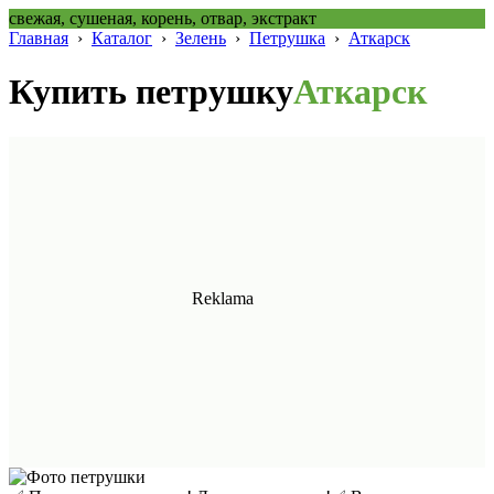
свежая, сушеная, корень, отвар, экстракт
Главная
›
Каталог
›
Зелень
›
Петрушка
›
Аткарск
Купить петрушку
Аткарск