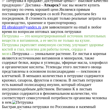
✅ Петрушка в продаже! Доступные цены!
✅ Высокое качество
продукции
✅ Доставка -
Аткарск
У нас вы можете купить
петрушку по очень хорошей цене.
Являемся прямым
поставщиком от фермеров со всей России, работаем без
посредников. В стоимость входят только реальные затраты на
производство, хранение и транспортировку.
📨 sibrakiopt@yandex.ru
для заявок
пишите на email в любое
время по вопросам оптовых закупок петрушки
Петрушка — это концентрированный источник питательных
веществ и витаминов, а ее место не только на кухне.
Петрушка укрепляет иммунную систему, улучшает здоровье
костей и глаз, полезна для работы почек, сердца и
мозга.
Петрушка — уникальное растение. Ее листья и коренья
являются источниками витаминов и минералов, также
содержат белки, жиры и углеводы, эфирные масла, хлорофилл
и органические кислоты. Углеводы этого листового овоща
представлены в основном полисахаридами — пектином и
клетчаткой. В меньших количествах в петрушке содержится
крахмал, сахароза, фруктоза и глюкоза. В листьях петрушки
есть важный полисахарид инулин, который обладает
инсулиноподобным действием. Витамин К в листьях
петрушки содержится в феноменальном количестве, что
соответствует семисуточной потребности организма человека
в нем.
Быстрая доставка петрушки по России
авиа и наземный