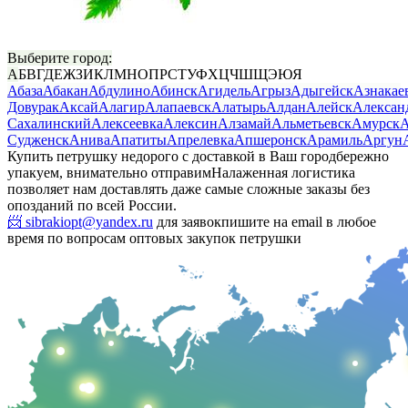
Выберите город:
А
Б
В
Г
Д
Е
Ж
З
И
К
Л
М
Н
О
П
Р
С
Т
У
Ф
Х
Ц
Ч
Ш
Щ
Э
Ю
Я
Абаза
Абакан
Абдулино
Абинск
Агидель
Агрыз
Адыгейск
Азнакае
Довурак
Аксай
Алагир
Алапаевск
Алатырь
Алдан
Алейск
Алексан
Сахалинский
Алексеевка
Алексин
Алзамай
Альметьевск
Амурск
А
Судженск
Анива
Апатиты
Апрелевка
Апшеронск
Арамиль
Аргун
Купить петрушку недорого с доставкой в Ваш город
бережно
упакуем, внимательно отправим
Налаженная логистика
позволяет нам доставлять даже самые сложные заказы без
опозданий по всей России.
📨 sibrakiopt@yandex.ru
для заявок
пишите на email в любое
время по вопросам оптовых закупок петрушки