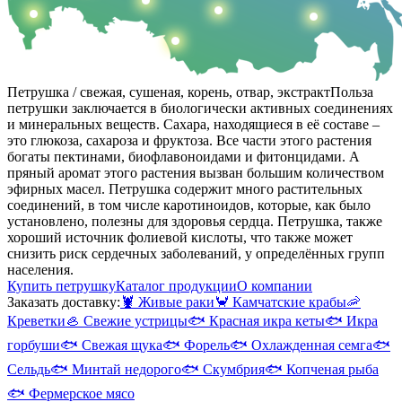
Петрушка / свежая, сушеная, корень, отвар, экстракт
Польза
петрушки заключается в биологически активных соединениях
и минеральных веществ. Сахара, находящиеся в её составе –
это глюкоза, сахароза и фруктоза. Все части этого растения
богаты пектинами, биофлавоноидами и фитонцидами. А
пряный аромат этого растения вызван большим количеством
эфирных масел. Петрушка содержит много растительных
соединений, в том числе каротиноидов, которые, как было
установлено, полезны для здоровья сердца. Петрушка, также
хороший источник фолиевой кислоты, что также может
снизить риск сердечных заболеваний, у определённых групп
населения.
Купить петрушку
Каталог продукции
О компании
Заказать доставку:
🦞
Живые раки
🦀
Камчатские крабы
🦐
Креветки
🦪
Свежие устрицы
🐟
Красная икра кеты
🐟
Икра
горбуши
🐟
Свежая щука
🐟
Форель
🐟
Охлажденная семга
🐟
Сельдь
🐟
Минтай недорого
🐟
Скумбрия
🐟
Копченая рыба
🐟
Фермерское мясо