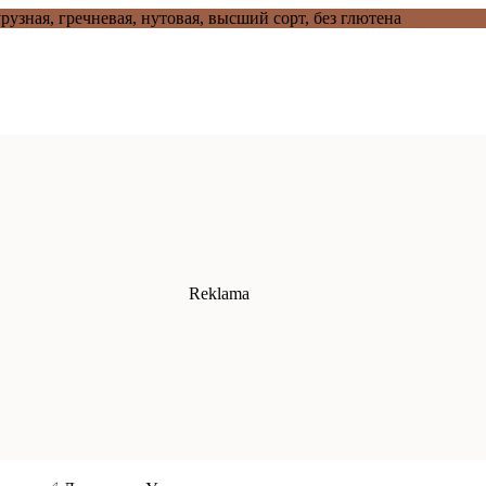
рузная, гречневая, нутовая, высший сорт, без глютена