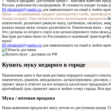
✅ Мука в продаже! Доступные цены!
✅ Высокое качество про
России, работаем без посредников. В стоимость входят только 
📨 sibrakiopt@yandex.ru
для заявок
пишите на email в любое вре
Мука — незаменимый продукт для выпечки хлеба, производства
блюда из муки. Она считается очень питательным продуктом.
В
пшеничной, различают ржаную муку, гречневую, овсяную, амар
разных видов муки сильно различаются. Пшеничная мука – наи
что сделаны из второго сорта или цельнозернового типа муки.
Быстрая доставка муки по России
авиа и наземный транспорт
Во
муки!
📨 sibrakiopt@yandex.ru
для заявок
пишите на email в любое вре
Купить муку недорого в городе
Приемлемая цена и быстрая доставка порадуют каждого покупа
пшеничную, ржаную, миндальную, цельнозерновую, рисовую, к
примет заказ и ответит на все вопросы касательно продукции.
М
кратчайший срок привезет заказ в любую точку города. Вся про
Мука / оптовая продажа
Наша компания предлагает муку оптом по доступным ценам. О