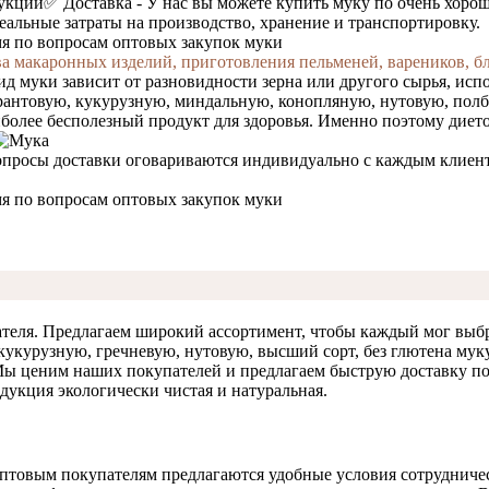
дукции
✅ Доставка -
У нас вы можете купить муку по очень хорош
реальные затраты на производство, хранение и транспортировку.
мя по вопросам оптовых закупок муки
 макаронных изделий, приготовления пельменей, вареников, бл
ид муки зависит от разновидности зерна или другого сырья, исп
антовую, кукурузную, миндальную, конопляную, нутовую, полбя
более бесполезный продукт для здоровья. Именно поэтому диет
просы доставки оговариваются индивидуально с каждым клиенто
мя по вопросам оптовых закупок муки
теля. Предлагаем широкий ассортимент, чтобы каждый мог выбр
укурузную, гречневую, нутовую, высший сорт, без глютена мук
ы ценим наших покупателей и предлагаем быструю доставку по 
дукция экологически чистая и натуральная.
птовым покупателям предлагаются удобные условия сотрудничес