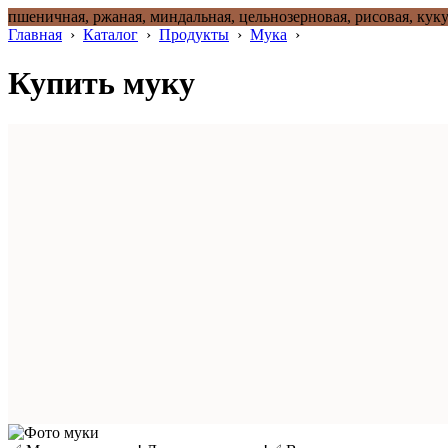
пшеничная, ржаная, миндальная, цельнозерновая, рисовая, куку
Главная
›
Каталог
›
Продукты
›
Мука
›
Купить муку