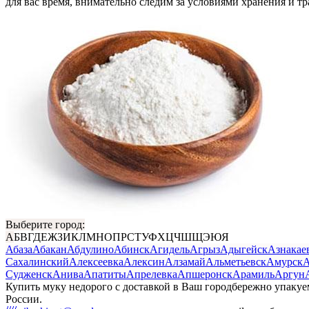
для вас время, внимательно следим за условиями хранения и т
Выберите город:
А
Б
В
Г
Д
Е
Ж
З
И
К
Л
М
Н
О
П
Р
С
Т
У
Ф
Х
Ц
Ч
Ш
Щ
Э
Ю
Я
Абаза
Абакан
Абдулино
Абинск
Агидель
Агрыз
Адыгейск
Азнакае
Сахалинский
Алексеевка
Алексин
Алзамай
Альметьевск
Амурск
А
Судженск
Анива
Апатиты
Апрелевка
Апшеронск
Арамиль
Аргун
Купить муку недорого с доставкой в Ваш город
бережно упакуе
России.