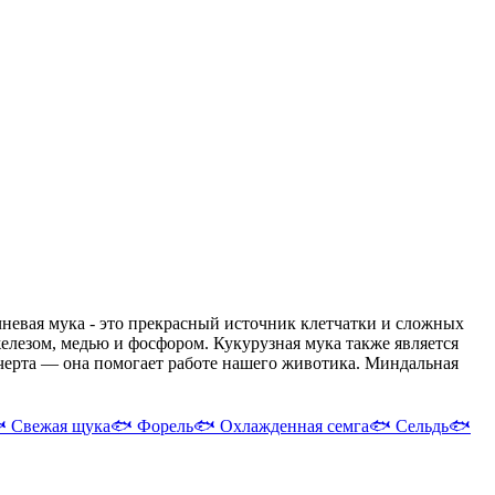
чневая мука - это прекрасный источник клетчатки и сложных
железом, медью и фосфором. Кукурузная мука также является
черта — она помогает работе нашего животика. Миндальная

Свежая щука
🐟
Форель
🐟
Охлажденная семга
🐟
Сельдь
🐟