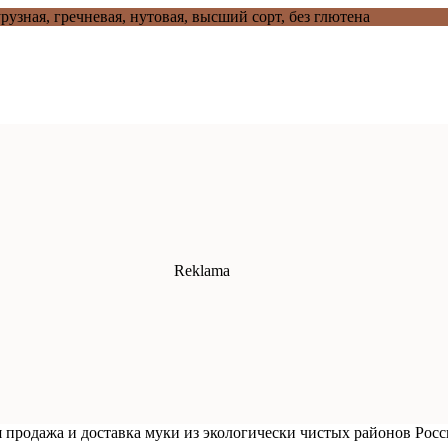
рузная, гречневая, нутовая, высший сорт, без глютена
 продажа и доставка муки из экологически чистых районов Росс