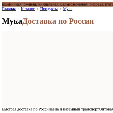
пшеничная, ржаная, миндальная, цельнозерновая, рисовая, куку
Главная
›
Каталог
›
Продукты
›
Мука
Мука
Доставка по России
Быстрая доставка по России
авиа и наземный транспорт
Оптовая