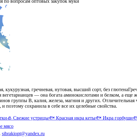
мя по вопросам оптовых закупок муки
я, кукурузная, гречневая, нутовая, высший сорт, без глютена
Гре
я вегетарианцев — она богата аминокислотами и белком, а еще 
ов группы B, калия, железа, магния и других. Отличительная 
 и поэтому сохранила в себе все их целебные свойства.
тки
🦪
Свежие устрицы
🐟
Красная икра кеты
🐟
Икра горбуши

е мясо
.
sibrakiopt@yandex.ru