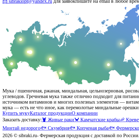
📨 sibrakiopt@yandex.ru
для заявок
пишите на email в любое вре
Мука / пшеничная, ржаная, миндальная, цельнозерновая, рисова
углеводов. Гречневая мука также отлично подходит для питани
источником витаминов и многих полезных элементов — витамин
мука — есть не что иное, как перемолотые миндальные орешки,
Купить муку
Каталог продукции
О компании
Заказать доставку:
🦞
Живые раки
🦀
Камчатские крабы
🦐
Креве
Минтай недорого
🐟
Скумбрия
🐟
Копченая рыба
🐟
Фермерско
2026 © sibraki.ru- Фермерская продукция с доставкой по России