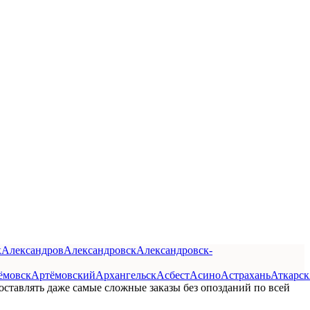
к
Александров
Александровск
Александровск-
ёмовск
Артёмовский
Архангельск
Асбест
Асино
Астрахань
Аткарск
оставлять даже самые сложные заказы без опозданий по всей