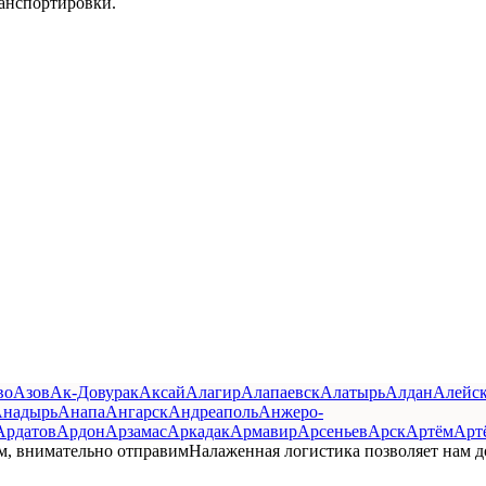
ранспортировки.
во
Азов
Ак-Довурак
Аксай
Алагир
Алапаевск
Алатырь
Алдан
Алейс
надырь
Анапа
Ангарск
Андреаполь
Анжеро-
Ардатов
Ардон
Арзамас
Аркадак
Армавир
Арсеньев
Арск
Артём
Арт
м, внимательно отправим
Налаженная логистика позволяет нам д