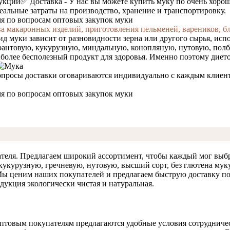
дукции
✅ Доставка -
У нас вы можете купить муку по очень хорош
реальные затраты на производство, хранение и транспортировку.
мя по вопросам оптовых закупок муки
 макаронных изделий, приготовления пельменей, вареников, бл
ид муки зависит от разновидности зерна или другого сырья, исп
антовую, кукурузную, миндальную, конопляную, нутовую, полбя
более бесполезный продукт для здоровья. Именно поэтому диет
просы доставки оговариваются индивидуально с каждым клиенто
мя по вопросам оптовых закупок муки
теля. Предлагаем широкий ассортимент, чтобы каждый мог выбр
укурузную, гречневую, нутовую, высший сорт, без глютена мук
ы ценим наших покупателей и предлагаем быструю доставку по 
дукция экологически чистая и натуральная.
птовым покупателям предлагаются удобные условия сотрудничес