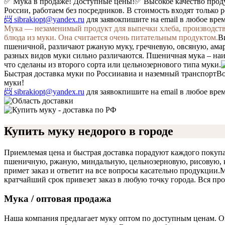
✅ Мука в продаже! Доступные цены!
✅ Высокое качество про
России, работаем без посредников. В стоимость входят только 
📨 sibrakiopt@yandex.ru
для заявок
пишите на email в любое вре
Мука — незаменимый продукт для выпечки хлеба, производства
блюда из муки. Она считается очень питательным продуктом.
В
пшеничной, различают ржаную муку, гречневую, овсяную, амар
разных видов муки сильно различаются. Пшеничная мука – наи
что сделаны из второго сорта или цельнозернового типа муки.
Быстрая доставка муки по России
авиа и наземный транспорт
Во
муки!
📨 sibrakiopt@yandex.ru
для заявок
пишите на email в любое вре
Купить муку недорого в городе
Приемлемая цена и быстрая доставка порадуют каждого покупа
пшеничную, ржаную, миндальную, цельнозерновую, рисовую, к
примет заказ и ответит на все вопросы касательно продукции.
М
кратчайший срок привезет заказ в любую точку города. Вся про
Мука / оптовая продажа
Наша компания предлагает муку оптом по доступным ценам. О