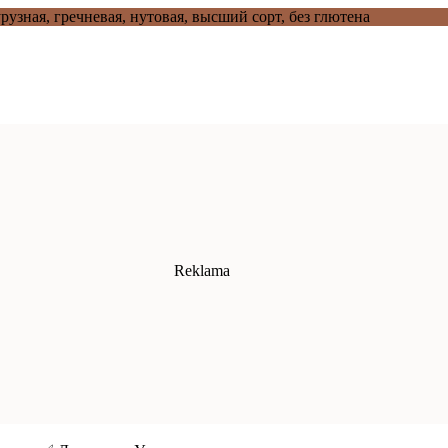
рузная, гречневая, нутовая, высший сорт, без глютена