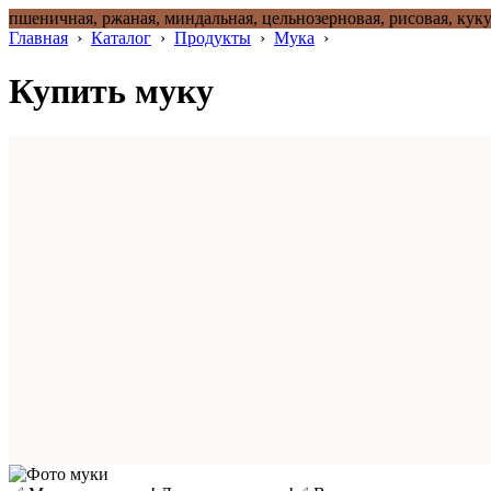
пшеничная, ржаная, миндальная, цельнозерновая, рисовая, куку
Главная
›
Каталог
›
Продукты
›
Мука
›
Купить муку