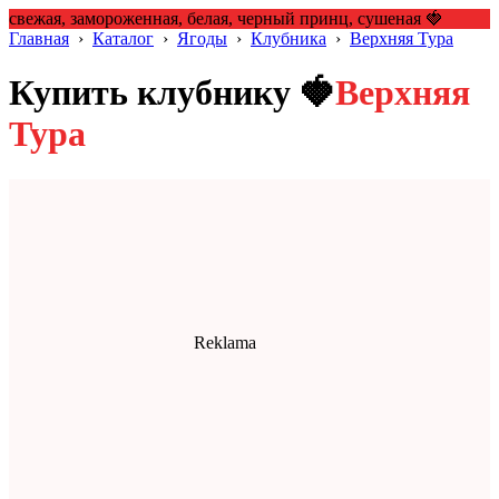
свежая, замороженная, белая, черный принц, сушеная 🍓
Главная
›
Каталог
›
Ягоды
›
Клубника
›
Верхняя Тура
Купить клубнику 🍓
Верхняя
Тура