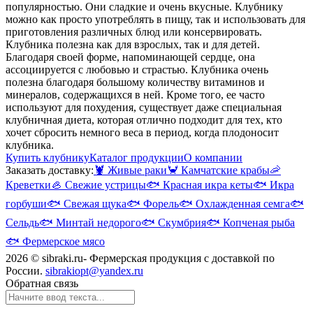
популярностью. Они сладкие и очень вкусные. Клубнику
можно как просто употреблять в пищу, так и использовать для
приготовления различных блюд или консервировать.
Клубника полезна как для взрослых, так и для детей.
Благодаря своей форме, напоминающей сердце, она
ассоциируется с любовью и страстью. Клубника очень
полезна благодаря большому количеству витаминов и
минералов, содержащихся в ней. Кроме того, ее часто
используют для похудения, существует даже специальная
клубничная диета, которая отлично подходит для тех, кто
хочет сбросить немного веса в период, когда плодоносит
клубника.
Купить клубнику
Каталог продукции
О компании
Заказать доставку:
🦞
Живые раки
🦀
Камчатские крабы
🦐
Креветки
🦪
Свежие устрицы
🐟
Красная икра кеты
🐟
Икра
горбуши
🐟
Свежая щука
🐟
Форель
🐟
Охлажденная семга
🐟
Сельдь
🐟
Минтай недорого
🐟
Скумбрия
🐟
Копченая рыба
🐟
Фермерское мясо
2026 © sibraki.ru- Фермерская продукция с доставкой по
России.
sibrakiopt@yandex.ru
Обратная связь