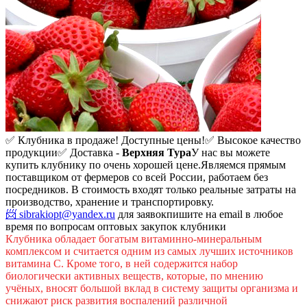
✅ Клубника в продаже! Доступные цены!
✅ Высокое качество
продукции
✅ Доставка -
Верхняя Тура
У нас вы можете
купить клубнику по очень хорошей цене.
Являемся прямым
поставщиком от фермеров со всей России, работаем без
посредников. В стоимость входят только реальные затраты на
производство, хранение и транспортировку.
📨 sibrakiopt@yandex.ru
для заявок
пишите на email в любое
время по вопросам оптовых закупок клубники
Клубника обладает богатым витаминно-минеральным
комплексом и считается одним из самых лучших источников
витамина С. Кроме того, в ней содержится набор
биологически активных веществ, которые, по мнению
учёных, вносят большой вклад в систему защиты организма и
снижают риск развития воспалений различной