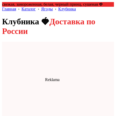
свежая, замороженная, белая, черный принц, сушеная 🍓
Главная
›
Каталог
›
Ягоды
›
Клубника
Клубника 🍓
Доставка по
России