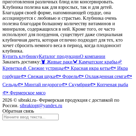
приготовления различных блюд или консервировать.
Клубника полезна как для взрослых, так и для детей.
Благодаря своей форме, напоминающей сердце, она
ассоциируется с любовью и страстью. Клубника очень
полезна благодаря большому количеству витаминов и
минералов, содержащихся в ней. Кроме того, ее часто
используют для похудения, существует даже специальная
клубничная диета, которая отлично подходит для тех, кто
хочет сбросить немного веса в период, когда плодоносит
клубника.
Купить клубнику
Каталог продукции
О компании
Заказать доставку:
🦞
Живые раки
🦀
Камчатские крабы
🦐
Креветки
🦪
Свежие устрицы
🐟
Красная икра кеты
🐟
Икра
горбуши
🐟
Свежая щука
🐟
Форель
🐟
Охлажденная семга
🐟
Сельдь
🐟
Минтай недорого
🐟
Скумбрия
🐟
Копченая рыба
🐟
Фермерское мясо
2026 © sibraki.ru- Фермерская продукция с доставкой по
России.
sibrakiopt@yandex.ru
Обратная связь