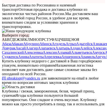
Быстрая доставка по России
авиа и наземный
транспорт
Оптовая продажа и доставка клубники из
экологически чистых районов России.
Мы доставляем ваш
заказ в любой город России, в удобное для вас время,
внимательно следим за условиями хранения и
транспортировки.
Выберите город:
А
Б
В
Г
Д
Е
Ж
З
И
К
Л
М
Н
О
П
Р
С
Т
У
Ф
Х
Ц
Ч
Ш
Щ
Э
Ю
Я
Абаза
Абакан
Абдулино
Абинск
Агидель
Агрыз
Адыгейск
Азнакае
Довурак
Аксай
Алагир
Алапаевск
Алатырь
Алдан
Алейск
Алексан
Сахалинский
Алексеевка
Алексин
Алзамай
Альметьевск
Амурск
А
Судженск
Анива
Апатиты
Апрелевка
Апшеронск
Арамиль
Аргун
Купить клубнику недорого с доставкой в Ваш город
бережно
упакуем, внимательно отправим
Налаженная логистика
позволяет нам доставлять даже самые сложные заказы без
опозданий по всей России.
📨 sibrakiopt@yandex.ru
для заявок
пишите на email в любое
время по вопросам оптовых закупок клубники
Клубника / свежая, замороженная, белая, черный принц,
сушеная
Ягоды клубники пользуются большой
популярностью. Они сладкие и очень вкусные. Клубнику
можно как просто употреблять в пищу, так и использовать для