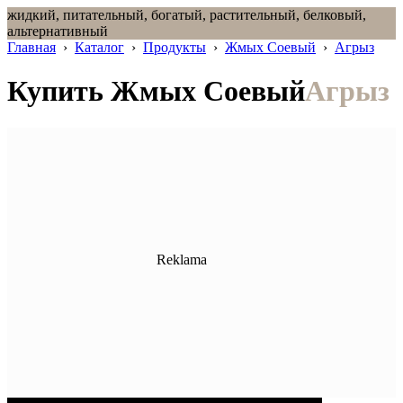
жидкий, питательный, богатый, растительный, белковый,
альтернативный
Главная
›
Каталог
›
Продукты
›
Жмых Соевый
›
Агрыз
Купить Жмых Соевый
Агрыз