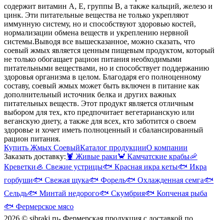
содержит витамин А, Е, группы В, а также кальций, железо и
цинк. Эти питательные вещества не только укрепляют
иммунную систему, но и способствуют здоровью костей,
нормализации обмена веществ и укреплению нервной
системы.
Выводя все вышесказанное, можно сказать, что
соевый жмых является ценным пищевым продуктом, который
не только обогащает рацион питания необходимыми
питательными веществами, но и способствует поддержанию
здоровья организма в целом. Благодаря его полноценному
составу, соевый жмых может быть включен в питание как
дополнительный источник белка и других важных
питательных веществ. Этот продукт является отличным
выбором для тех, кто предпочитает вегетарианскую или
веганскую диету, а также для всех, кто заботится о своем
здоровье и хочет иметь полноценный и сбалансированный
рацион питания.
Купить Жмых Соевый
Каталог продукции
О компании
Заказать доставку:
🦞
Живые раки
🦀
Камчатские крабы
🦐
Креветки
🦪
Свежие устрицы
🐟
Красная икра кеты
🐟
Икра
горбуши
🐟
Свежая щука
🐟
Форель
🐟
Охлажденная семга
🐟
Сельдь
🐟
Минтай недорого
🐟
Скумбрия
🐟
Копченая рыба
🐟
Фермерское мясо
2026 © sibraki.ru- Фермерская продукция с доставкой по