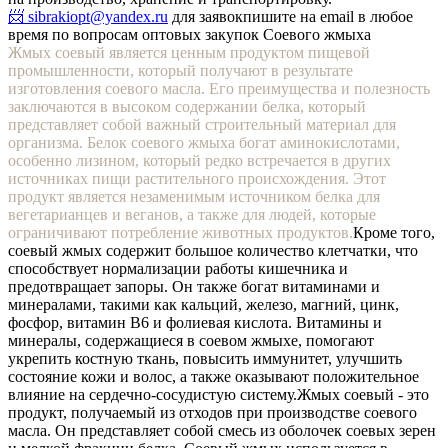
📨 sibrakiopt@yandex.ru
для заявок
пишите на email в любое
время по вопросам оптовых закупок Соевого жмыха
Жмых соевый является ценным продуктом пищевой
промышленности, который получают в результате
изготовления соевого масла. Его преимущества и полезность
заключаются в высоком содержании белка, который
представляет собой важный строительный материал для
организма. Белок соевого жмыха богат аминокислотами,
особенно лизином, который редко встречается в других
источниках пищи растительного происхождения. Этот
продукт является незаменимым источником белка для
вегетарианцев и веганов, а также для людей, которые
ограничивают потребление животных продуктов.
Кроме того,
соевый жмых содержит большое количество клетчатки, что
способствует нормализации работы кишечника и
предотвращает запоры. Он также богат витаминами и
минералами, такими как кальций, железо, магний, цинк,
фосфор, витамин В6 и фолиевая кислота. Витамины и
минералы, содержащиеся в соевом жмыхе, помогают
укрепить костную ткань, повысить иммунитет, улучшить
состояние кожи и волос, а также оказывают положительное
влияние на сердечно-сосудистую систему.
Жмых соевый - это
продукт, получаемый из отходов при производстве соевого
масла. Он представляет собой смесь из оболочек соевых зерен