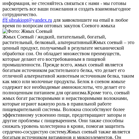
информация, не стесняйтесь связаться с нами - мы готовы
рассмотреть все ваши пожелания и создать взаимовыгодное
сотрудничество.
📨 sibrakiopt@yandex.ru
для заявок
пишите на email в любое
время по вопросам оптовых закупок Соевого жмыха
Жмых Соевый / жидкий, питательный, богатый,
растительный, белковый, альтернативный
Жмых соевый – это
ценный продукт, получаемый в результате механической
обработки сои. Он обладает множеством преимуществ,
которые делают его востребованным в пищевой
промышленности. Прежде всего, жмых соевый является
богатым источником растительного белка, что делает его
отличной альтернативой животным источникам белка, таким
как мясо или молочные продукты. Белок в соевом жмыхе
содержит все необходимые аминокислоты, что делает его
полноценным питанием для организма.
Кроме того, соевый
жмых богат растворимыми и нерастворимыми волокнами,
которые играют важную роль в правильной работе
пищеварительной системы. Волокна способствуют более
эффективному усвоению пищи, предотвращают запоры и
другие проблемы с пищеварением. Они также способны
снижать уровень холестерина в крови, помогая защитить
сердечно-сосудистую систему.
Жмых соевый также является
богатым источником витаминов и микроэлементов. Он