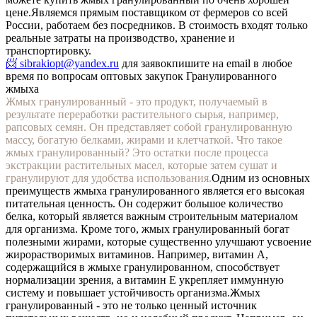
цене.
Являемся прямым поставщиком от фермеров со всей
России, работаем без посредников. В стоимость входят только
реальные затраты на производство, хранение и
транспортировку.
📨 sibrakiopt@yandex.ru
для заявок
пишите на email в любое
время по вопросам оптовых закупок Гранулированного
жмыха
Жмых гранулированный - это продукт, получаемый в
результате переработки растительного сырья, например,
рапсовых семян. Он представляет собой гранулированную
массу, богатую белками, жирами и клетчаткой. Что такое
жмых гранулированный? Это остатки после процесса
экстракции растительных масел, которые затем сушат и
гранулируют для удобства использования.
Одним из основных
преимуществ жмыха гранулированного является его высокая
питательная ценность. Он содержит большое количество
белка, который является важным строительным материалом
для организма. Кроме того, жмых гранулированный богат
полезными жирами, которые существенно улучшают усвоение
жирорастворимых витаминов. Например, витамин А,
содержащийся в жмыхе гранулированном, способствует
нормализации зрения, а витамин Е укрепляет иммунную
систему и повышает устойчивость организма.
Жмых
гранулированный - это не только ценный источник