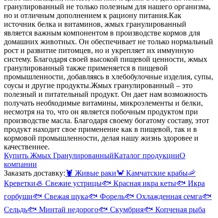
гранулированный не только полезным для нашего организма,
но и отличным дополнением к рациону питания.
Как
источник белка и витаминов, жмых гранулированный
является важным компонентом в производстве кормов для
домашних животных. Он обеспечивает не только нормальный
рост и развитие питомцев, но и укрепляет их иммунную
систему. Благодаря своей высокой пищевой ценности, жмых
гранулированный также применяется в пищевой
промышленности, добавляясь в хлебобулочные изделия, супы,
соусы и другие продукты.
Жмых гранулированный – это
полезный и питательный продукт. Он дает нам возможность
получать необходимые витамины, микроэлементы и белки,
несмотря на то, что он является побочным продуктом при
производстве масла. Благодаря своему богатому составу, этот
продукт находит свое применение как в пищевой, так и в
кормовой промышленности, делая нашу жизнь здоровее и
качественнее.
Купить Жмых Гранулированный
Каталог продукции
О
компании
Заказать доставку:
🦞
Живые раки
🦀
Камчатские крабы
🦐
Креветки
🦪
Свежие устрицы
🐟
Красная икра кеты
🐟
Икра
горбуши
🐟
Свежая щука
🐟
Форель
🐟
Охлажденная семга
🐟
Сельдь
🐟
Минтай недорого
🐟
Скумбрия
🐟
Копченая рыба