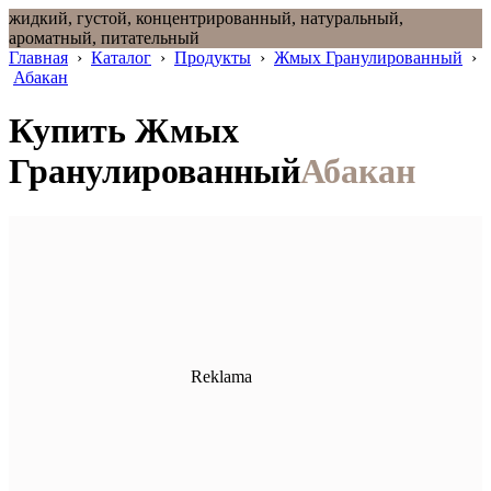
жидкий, густой, концентрированный, натуральный,
ароматный, питательный
Главная
›
Каталог
›
Продукты
›
Жмых Гранулированный
›
Абакан
Купить Жмых
Гранулированный
Абакан