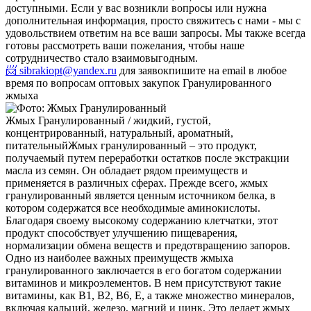
доступными. Если у вас возникли вопросы или нужна
дополнительная информация, просто свяжитесь с нами - мы с
удовольствием ответим на все ваши запросы. Мы также всегда
готовы рассмотреть ваши пожелания, чтобы наше
сотрудничество стало взаимовыгодным.
📨 sibrakiopt@yandex.ru
для заявок
пишите на email в любое
время по вопросам оптовых закупок Гранулированного
жмыха
Жмых Гранулированный / жидкий, густой,
концентрированный, натуральный, ароматный,
питательный
Жмых гранулированный – это продукт,
получаемый путем переработки остатков после экстракции
масла из семян. Он обладает рядом преимуществ и
применяется в различных сферах. Прежде всего, жмых
гранулированный является ценным источником белка, в
котором содержатся все необходимые аминокислоты.
Благодаря своему высокому содержанию клетчатки, этот
продукт способствует улучшению пищеварения,
нормализации обмена веществ и предотвращению запоров.
Одно из наиболее важных преимуществ жмыха
гранулированного заключается в его богатом содержании
витаминов и микроэлементов. В нем присутствуют такие
витамины, как В1, В2, В6, Е, а также множество минералов,
включая кальций, железо, магний и цинк. Это делает жмых