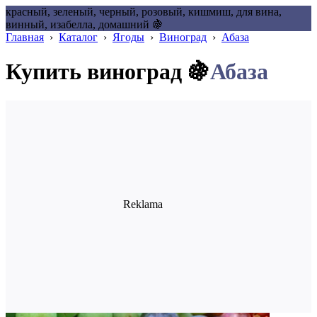
красный, зеленый, черный, розовый, кишмиш, для вина,
винный, изабелла, домашний 🍇
Главная
›
Каталог
›
Ягоды
›
Виноград
›
Абаза
Купить виноград 🍇
Абаза