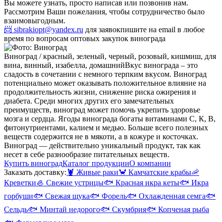
Вы можете узнать, просто написав или позвонив нам.
Рассмотрим Ваши пожелания, чтобы сотрудничество было
взаимовыгодным.
📨 sibrakiopt@yandex.ru
для заявок
пишите на email в любое
время по вопросам оптовых закупок винограда
Виноград / красный, зеленый, черный, розовый, кишмиш, для
вина, винный, изабелла, домашний
Вкус винограда – это
сладость в сочетании с немного терпким вкусом. Виноград
потенциально может оказывать положительное влияние на
продолжительность жизни, снижение риска ожирения и
диабета. Среди многих других его замечательных
преимуществ, виноград может помочь укрепить здоровье
мозга и сердца. Ягоды винограда богаты витаминами С, К, В,
фитонутриентами, калием и медью. Больше всего полезных
веществ содержится не в мякоти, а в кожуре и косточках.
Виноград — действительно уникальный продукт, так как
несет в себе разнообразие питательных веществ.
Купить виноград
Каталог продукции
О компании
Заказать доставку:
🦞
Живые раки
🦀
Камчатские крабы
🦐
Креветки
🦪
Свежие устрицы
🐟
Красная икра кеты
🐟
Икра
горбуши
🐟
Свежая щука
🐟
Форель
🐟
Охлажденная семга
🐟
Сельдь
🐟
Минтай недорого
🐟
Скумбрия
🐟
Копченая рыба