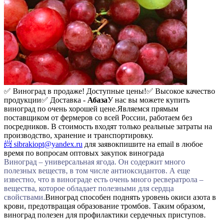
✅ Виноград в продаже! Доступные цены!
✅ Высокое качество
продукции
✅ Доставка -
Абаза
У нас вы можете купить
виноград по очень хорошей цене.
Являемся прямым
поставщиком от фермеров со всей России, работаем без
посредников. В стоимость входят только реальные затраты на
производство, хранение и транспортировку.
📨 sibrakiopt@yandex.ru
для заявок
пишите на email в любое
время по вопросам оптовых закупок винограда
Виноград – универсальная ягода. Он содержит много
полезных веществ, в том числе антиоксидантов. А еще
известно, что в винограде есть очень много ресвератрола –
вещества, которое обладает полезными для сердца
свойствами.
Виноград способен поднять уровень окиси азота в
крови, предотвращая образование тромбов. Таким образом,
виноград полезен для профилактики сердечных приступов.