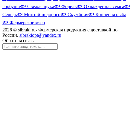
горбуши
🐟
Свежая щука
🐟
Форель
🐟
Охлажденная семга
🐟
Сельдь
🐟
Минтай недорого
🐟
Скумбрия
🐟
Копченая рыба
🐟
Фермерское мясо
2026 © sibraki.ru- Фермерская продукция с доставкой по
России.
sibrakiopt@yandex.ru
Обратная связь