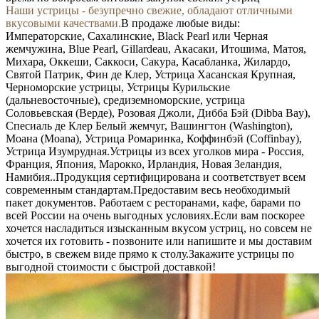
Наши устрицы - безупречно свежие, обладают отличными
вкусовыми качествами.
В продаже любые виды:
Императорские, Сахалинские, Black Pearl или Черная
жемчужина, Blue Pearl, Gillardeau, Акасаки, Итошима, Матоя,
Михара, Оккеши, Саккоси, Сакура, Касабланка, Жилардо,
Святой Патрик, Фин де Клер, Устрица Хасанская Крупная,
Черноморские устрицы, Устрицы Курильские
(дальневосточные), средиземноморские, устрица
Соловьевская (Верде), Розовая Джоли, Дибба Бэй (Dibba Bay),
Спесиаль де Клер Белый жемчуг, Вашингтон (Washington),
Моана (Moana), Устрица Ромаринка, Коффинбэй (Coffinbay),
Устрица Изумрудная.
Устрицы из всех уголков мира - Россия,
Франция, Япония, Марокко, Ирландия, Новая Зеландия,
Намибия..
Продукция сертифицирована и соответствует всем
современным стандартам.
Предоставим весь необходимый
пакет документов. Работаем с ресторанами, кафе, барами по
всей России на очень выгодных условиях.
Если вам поскорее
хочется насладиться изысканным вкусом устриц, но совсем не
хочется их готовить - позвоните или напишите и мы доставим
быстро, в свежем виде прямо к столу.
Закажите устрицы по
выгодной стоимости с быстрой доставкой!