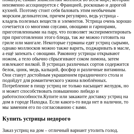
неизменно ассоциируется с Францией, роскошью и дорогой
кухней. Поэтому стоит себя баловать этим необычным
морским деликатесом, причем регулярно, ведь устрица -
кладезь полезных веществ и элементов. Устрица очень хорошо
сочетается со многими соусами, овощами и гарнирами,
приготовленными на пару, что позволяет экспериментировать
при приготовлении этого блюда, так же можно готовить на
гриле или мангале. Некоторые гурманы едят устриц сырыми,
однако моллюсков можно также варить, поджаривать в масле,
а ещё запекать с овощами. Раковину устрицы открывают
ножом, а тело обычно сбрызгивают соком лимона, затем
извлекают вилкой. В устрицах различных сортов содержится
белок, цинк, медь, кальций, фосфор и различные витамины.
Они станут достойным украшением праздничного стола и
подойдут для романтического ужина влюблённых.
Потребление в пищу устриц не только насыщает желудок, но
и может способствовать повышению либидо и
работоспособности.
Купите или закажите доставку устриц на
дом в городе Находка. Если какого-то вида нет в наличии, то
мы заменим его по согласованию с вами.
Купить устрицы недорого
Заказ устриц на дом – отличный вариант утолить голод.