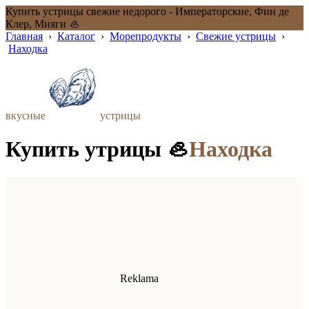
Купить устрицы свежие недорого - Императорские, Фин де
Клер, Мияги 🦪
Главная
›
Каталог
›
Морепродукты
›
Свежие устрицы
›
Находка
вкусные
устрицы
Купить утрицы 🦪
Находка