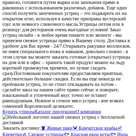
правило, готовятся путем жарки или запекания прямо в
раковинах с использованием различных добавок. Еще один
способ получить запеченных устриц – это поджарить их на
открытом огне, используя в качестве приправы вустерский
соус или немного сливочного масла.
Устрицы оптом или в
розницу: для ресторанов очень выгодные условия! Заказ
устриц онлайн - в любое время пишите или звоните - мы
привезем свежие устрицы прямо к Вашему столу. Доставка в
удобное для Вас время - 24/7.
Открывать ракушки моллюсков,
не имея специального ножа и навыков, довольно сложно - в
этом случае вы можете заказать готовые (открытые) устрицы
на дом или в офис – хранить такой продукт можно на льду
короткий промежуток времени, но лучше съедать
сразу.
Постоянным покупателям предоставляем приятные,
действительно большие скидки. Если вы еще никогда не
пробовали устриц, то не стоит откладывать на потом -
сделайте заказ на нашем сайте прямо сейчас и поверьте,
изысканный и утонченный вкус точно не оставит
равнодушным. Нежное и сочное мясо устриц - вне всяких
сомнений Королевский деликатес.
Купить утрицы
Каталог продукции
О компании
Заказать доставку:
🦞
Живые раки
🦀
Камчатские крабы
🦐
Креветки
🦪
Свежие устрицы
🐟
Красная икра кеты
🐟
Икра