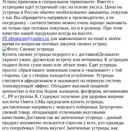
Устриц привозим в специальном термопакете. Вместе с
устрицами идет устричный соус на основе уксуса. Цены на
устрицы в России обычно необоснованно завышены, покупая
у нас Вы обращаетесь напрямую к производителю, а не
посреднику - соответственно можно очень хорошо экономить
не только при оптовых покупках, но и в рознице. При этом
качество нашей продукции всегда на высоте.
📨 sibrakiopt@yandex.ru
для заявок
пишите на email в любое
время по вопросам оптовых закупок свежих устриц
Купить свежие устрицы недорого и с доставкой
Деликатес
украсит ужин, дружескую встречу или вечеринку. К устрицам
подают белое сухое вино или лёгкое пиво. Едят устрицы
просто: сбрызгивают лимонным соком и «выпивают» с той
стороны, где у створки находится углубление. Устрицы
считаются афродизиаком и оказывают на нервную систему
тонизирующий эффект. Обладают высокой пищевой
ценностью и богаты йодом, кальцием, фосфором, витаминами
С, РР и группы В. Содержат полезные для здоровья жирные
кислоты Омега-3.
Мы предлагаем купить устрицы,
доставленные напрямую с морского побережья. Безупречно
свежий товар, обладающий отличными вкусовыми
качествами.
Доставим так же запеченные устрицы - данный
продукт неизменно пользуется спросом у всех, кто однажды
его попробовал. Очень вкусно! Запеченные устрицы, как