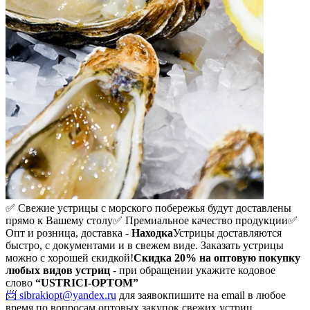
✅ Свежие устрицы с морского побережья будут доставлены
прямо к Вашему столу
✅ Премиальное качество продукции
✅
Опт и розница, доставка -
Находка
Устрицы доставляются
быстро, с документами и в свежем виде. Заказать устрицы
можно с хорошей скидкой!
Скидка 20%
на оптовую покупку
любых видов устриц
- при обращении укажите кодовое
слово
“USTRICI-OPTOM”
📨 sibrakiopt@yandex.ru
для заявок
пишите на email в любое
время по вопросам оптовых закупок свежих устриц