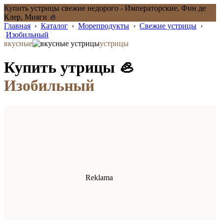
Купить устрицы свежие недорого - Императорские, Фин де
Клер, Мияги 🦪
Главная
›
Каталог
›
Морепродукты
›
Свежие устрицы
›
Изобильный
вкусные
устрицы
Купить утрицы 🦪
Изобильный