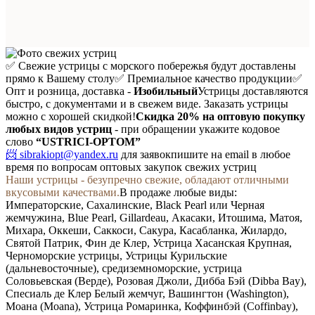
✅ Свежие устрицы с морского побережья будут доставлены
прямо к Вашему столу
✅ Премиальное качество продукции
✅
Опт и розница, доставка -
Изобильный
Устрицы доставляются
быстро, с документами и в свежем виде. Заказать устрицы
можно с хорошей скидкой!
Скидка 20%
на оптовую покупку
любых видов устриц
- при обращении укажите кодовое
слово
“USTRICI-OPTOM”
📨 sibrakiopt@yandex.ru
для заявок
пишите на email в любое
время по вопросам оптовых закупок свежих устриц
Наши устрицы - безупречно свежие, обладают отличными
вкусовыми качествами.
В продаже любые виды:
Императорские, Сахалинские, Black Pearl или Черная
жемчужина, Blue Pearl, Gillardeau, Акасаки, Итошима, Матоя,
Михара, Оккеши, Саккоси, Сакура, Касабланка, Жилардо,
Святой Патрик, Фин де Клер, Устрица Хасанская Крупная,
Черноморские устрицы, Устрицы Курильские
(дальневосточные), средиземноморские, устрица
Соловьевская (Верде), Розовая Джоли, Дибба Бэй (Dibba Bay),
Спесиаль де Клер Белый жемчуг, Вашингтон (Washington),
Моана (Moana), Устрица Ромаринка, Коффинбэй (Coffinbay),