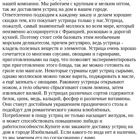
нашей компании. Мы работаем с крупным и мелким оптом,
так же доставляем устриц на дом в вашем городе.
Ответсвтенно подходим к каждому заказу и делаем хорошие
скидки тем, кто покупает устрицы только у нас.
Устрица,
пожалуй, самый знаменитый моллюск во всем мире, который
неизменно ассоциируется с Францией, роскошью и дорогой
кухней. Поэтому стоит себя баловать этим необычным
морским деликатесом, причем регулярно, ведь устрица -
кладезь полезных веществ и элементов. Устрица очень хорошо
сочетается со многими соусами, овощами и гарнирами,
приготовленными на пару, что позволяет экспериментировать
при приготовлении этого блюда, так же можно готовить на
гриле или мангале. Некоторые гурманы едят устриц сырыми,
однако моллюсков можно также варить, поджаривать в масле,
а ещё запекать с овощами. Раковину устрицы открывают
ножом, а тело обычно сбрызгивают соком лимона, затем
извлекают вилкой. В устрицах различных сортов содержится
белок, цинк, медь, кальций, фосфор и различные витамины.
Они станут достойным украшением праздничного стола и
подойдут для романтического ужина влюблённых.
Потребление в пищу устриц не только насыщает желудок, но
и может способствовать повышению либидо и
работоспособности.
Купите или закажите доставку устриц на
дом в городе Изобильный. Если какого-то вида нет в наличии,
то мы заменим его по согласованию с вами.