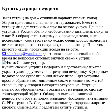
Купить устрицы недорого
Заказ устриц на дом – отличный вариант утолить голод.
Устриц привозим в специальном термопакете. Вместе с
устрицами идет устричный соус на основе уксуса. Цены на
устрицы в России обычно необоснованно завышены, покупая
у нас Вы обращаетесь напрямую к производителю, а не
посреднику - соответственно можно очень хорошо экономить
не только при оптовых покупках, но и в рознице. При этом
качество нашей продукции всегда на высоте.
📨 sibrakiopt@yandex.ru
для заявок
пишите на email в любое
время по вопросам оптовых закупок свежих устриц
Купить свежие устрицы недорого и с доставкой
Деликатес
украсит ужин, дружескую встречу или вечеринку. К устрицам
подают белое сухое вино или лёгкое пиво. Едят устрицы
просто: сбрызгивают лимонным соком и «выпивают» с той
стороны, где у створки находится углубление. Устрицы
считаются афродизиаком и оказывают на нервную систему
тонизирующий эффект. Обладают высокой пищевой
ценностью и богаты йодом, кальцием, фосфором, витаминами
С, РР и группы В. Содержат полезные для здоровья жирные
кислоты Омега-3.
Мы предлагаем купить устрицы,