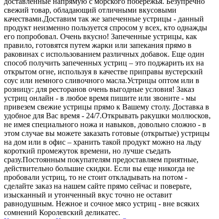
доставленные напрямую с морского побережья. Безупречно
свежий товар, обладающий отличными вкусовыми
качествами.
Доставим так же запеченные устрицы - данный
продукт неизменно пользуется спросом у всех, кто однажды
его попробовал. Очень вкусно! Запеченные устрицы, как
правило, готовятся путем жарки или запекания прямо в
раковинах с использованием различных добавок. Еще один
способ получить запеченных устриц – это поджарить их на
открытом огне, используя в качестве приправы вустерский
соус или немного сливочного масла.
Устрицы оптом или в
розницу: для ресторанов очень выгодные условия! Заказ
устриц онлайн - в любое время пишите или звоните - мы
привезем свежие устрицы прямо к Вашему столу. Доставка в
удобное для Вас время - 24/7.
Открывать ракушки моллюсков,
не имея специального ножа и навыков, довольно сложно - в
этом случае вы можете заказать готовые (открытые) устрицы
на дом или в офис – хранить такой продукт можно на льду
короткий промежуток времени, но лучше съедать
сразу.
Постоянным покупателям предоставляем приятные,
действительно большие скидки. Если вы еще никогда не
пробовали устриц, то не стоит откладывать на потом -
сделайте заказ на нашем сайте прямо сейчас и поверьте,
изысканный и утонченный вкус точно не оставит
равнодушным. Нежное и сочное мясо устриц - вне всяких
сомнений Королевский деликатес.