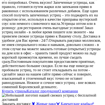
его попробовал. Очень вкусно! Запеченные устрицы, как
правило, готовятся путем жарки или запекания прямо в
раковинах с использованием различных добавок. Еще один
способ получить запеченных устриц – это поджарить их на
открытом огне, используя в качестве приправы вустерский
соус или немного сливочного масла.
Устрицы оптом или в
розницу: для ресторанов очень выгодные условия! Заказ
устриц онлайн - в любое время пишите или звоните - мы
привезем свежие устрицы прямо к Вашему столу. Доставка в
удобное для Вас время - 24/7.
Открывать ракушки моллюсков,
не имея специального ножа и навыков, довольно сложно - в
этом случае вы можете заказать готовые (открытые) устрицы
на дом или в офис – хранить такой продукт можно на льду
короткий промежуток времени, но лучше съедать
сразу.
Постоянным покупателям предоставляем приятные,
действительно большие скидки. Если вы еще никогда не
пробовали устриц, то не стоит откладывать на потом -
сделайте заказ на нашем сайте прямо сейчас и поверьте,
изысканный и утонченный вкус точно не оставит
равнодушным. Нежное и сочное мясо устриц - вне всяких
сомнений Королевский деликатес.
Купить утрицы
Каталог продукции
О компании
Заказать доставку:
🦞
Живые раки
🦀
Камчатские крабы
🦐