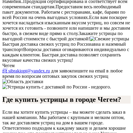
Намибия..
Продукция сертифицирована и соответствует всем
современным стандартам.
Предоставим весь необходимый
пакет документов. Работаем с ресторанами, кафе, барами по
всей России на очень выгодных условиях.
Если вам поскорее
хочется насладиться изысканным вкусом устриц, но совсем не
хочется их готовить - позвоните или напишите и мы доставим
быстро, в свежем виде прямо к столу.
Закажите устрицы по
выгодной стоимости с быстрой доставкой!
Быстрая доставка свежих устриц по России
авиа и наземный
транспорт
Вопросы доставки оговариваются индивидуально с
каждым клиентом. Быстрая доставка позволяет сохранить
вкусовые качества свежих устриц!
Чегем
📨 sibrakiopt@yandex.ru
для заявок
пишите на email в любое
время по вопросам оптовых закупок свежих устриц
Где купить устрицы в городе Чегем?
Если вы хотите купить устрицы – вы можете сделать заказ в
нашей компании. Мы работаем с крупным и мелким оптом,
так же доставляем устриц на дом в вашем городе.
Ответсвтенно подходим к каждому заказу и делаем хорошие