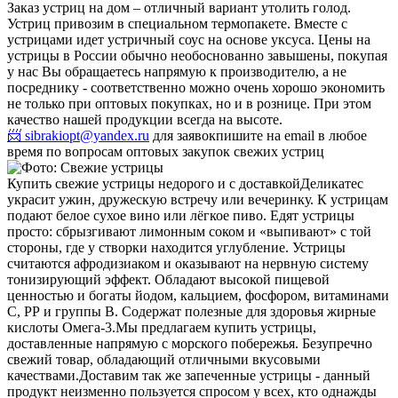
Заказ устриц на дом – отличный вариант утолить голод.
Устриц привозим в специальном термопакете. Вместе с
устрицами идет устричный соус на основе уксуса. Цены на
устрицы в России обычно необоснованно завышены, покупая
у нас Вы обращаетесь напрямую к производителю, а не
посреднику - соответственно можно очень хорошо экономить
не только при оптовых покупках, но и в рознице. При этом
качество нашей продукции всегда на высоте.
📨 sibrakiopt@yandex.ru
для заявок
пишите на email в любое
время по вопросам оптовых закупок свежих устриц
Купить свежие устрицы недорого и с доставкой
Деликатес
украсит ужин, дружескую встречу или вечеринку. К устрицам
подают белое сухое вино или лёгкое пиво. Едят устрицы
просто: сбрызгивают лимонным соком и «выпивают» с той
стороны, где у створки находится углубление. Устрицы
считаются афродизиаком и оказывают на нервную систему
тонизирующий эффект. Обладают высокой пищевой
ценностью и богаты йодом, кальцием, фосфором, витаминами
С, РР и группы В. Содержат полезные для здоровья жирные
кислоты Омега-3.
Мы предлагаем купить устрицы,
доставленные напрямую с морского побережья. Безупречно
свежий товар, обладающий отличными вкусовыми
качествами.
Доставим так же запеченные устрицы - данный
продукт неизменно пользуется спросом у всех, кто однажды