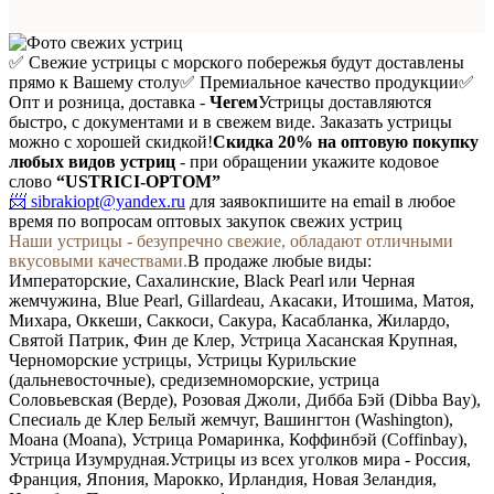
✅ Свежие устрицы с морского побережья будут доставлены
прямо к Вашему столу
✅ Премиальное качество продукции
✅
Опт и розница, доставка -
Чегем
Устрицы доставляются
быстро, с документами и в свежем виде. Заказать устрицы
можно с хорошей скидкой!
Скидка 20%
на оптовую покупку
любых видов устриц
- при обращении укажите кодовое
слово
“USTRICI-OPTOM”
📨 sibrakiopt@yandex.ru
для заявок
пишите на email в любое
время по вопросам оптовых закупок свежих устриц
Наши устрицы - безупречно свежие, обладают отличными
вкусовыми качествами.
В продаже любые виды:
Императорские, Сахалинские, Black Pearl или Черная
жемчужина, Blue Pearl, Gillardeau, Акасаки, Итошима, Матоя,
Михара, Оккеши, Саккоси, Сакура, Касабланка, Жилардо,
Святой Патрик, Фин де Клер, Устрица Хасанская Крупная,
Черноморские устрицы, Устрицы Курильские
(дальневосточные), средиземноморские, устрица
Соловьевская (Верде), Розовая Джоли, Дибба Бэй (Dibba Bay),
Спесиаль де Клер Белый жемчуг, Вашингтон (Washington),
Моана (Moana), Устрица Ромаринка, Коффинбэй (Coffinbay),
Устрица Изумрудная.
Устрицы из всех уголков мира - Россия,
Франция, Япония, Марокко, Ирландия, Новая Зеландия,