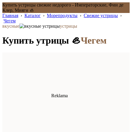
Купить устрицы свежие недорого - Императорские, Фин де
Клер, Мияги 🦪
Главная
›
Каталог
›
Морепродукты
›
Свежие устрицы
›
Чегем
вкусные
устрицы
Купить утрицы 🦪
Чегем