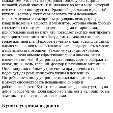
скидки тем, кто покупает устрицы только у нас.
Устрица,
пожалуй, самый знаменитый моллюск во всем мире, который
неизменно ассоциируется с Францией, роскошью и дорогой
кухней. Поэтому стоит себя баловать этим необычным
морским деликатесом, причем регулярно, ведь устрица -
кладезь полезных веществ и элементов. Устрица очень хорошо
сочетается со многими соусами, овощами и гарнирами,
приготовленными на пару, что позволяет экспериментировать
при приготовлении этого блюда, так же можно готовить на
гриле или мангале. Некоторые гурманы едят устриц сырыми,
однако моллюсков можно также варить, поджаривать в масле,
а ещё запекать с овощами. Раковину устрицы открывают
ножом, а тело обычно сбрызгивают соком лимона, затем
извлекают вилкой. В устрицах различных сортов содержится
белок, цинк, медь, кальций, фосфор и различные витамины.
Они станут достойным украшением праздничного стола и
подойдут для романтического ужина влюблённых.
Потребление в пищу устриц не только насыщает желудок, но
и может способствовать повышению либидо и
работоспособности.
Купите или закажите доставку устриц на
дом в городе Чегем. Если какого-то вида нет в наличии, то мы
заменим его по согласованию с вами.
Купить устрицы недорого