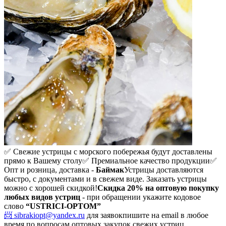
✅ Свежие устрицы с морского побережья будут доставлены
прямо к Вашему столу
✅ Премиальное качество продукции
✅
Опт и розница, доставка -
Баймак
Устрицы доставляются
быстро, с документами и в свежем виде. Заказать устрицы
можно с хорошей скидкой!
Скидка 20%
на оптовую покупку
любых видов устриц
- при обращении укажите кодовое
слово
“USTRICI-OPTOM”
📨 sibrakiopt@yandex.ru
для заявок
пишите на email в любое
время по вопросам оптовых закупок свежих устриц