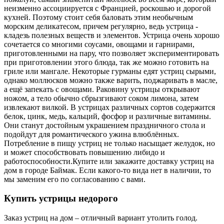
неизменно ассоциируется с Францией, роскошью и дорогой
кухней. Поэтому стоит себя баловать этим необычным
морским деликатесом, причем регулярно, ведь устрица -
кладезь полезных веществ и элементов. Устрица очень хорошо
сочетается со многими соусами, овощами и гарнирами,
приготовленными на пару, что позволяет экспериментировать
при приготовлении этого блюда, так же можно готовить на
гриле или мангале. Некоторые гурманы едят устриц сырыми,
однако моллюсков можно также варить, поджаривать в масле,
а ещё запекать с овощами. Раковину устрицы открывают
ножом, а тело обычно сбрызгивают соком лимона, затем
извлекают вилкой. В устрицах различных сортов содержится
белок, цинк, медь, кальций, фосфор и различные витамины.
Они станут достойным украшением праздничного стола и
подойдут для романтического ужина влюблённых.
Потребление в пищу устриц не только насыщает желудок, но
и может способствовать повышению либидо и
работоспособности.
Купите или закажите доставку устриц на
дом в городе Баймак. Если какого-то вида нет в наличии, то
мы заменим его по согласованию с вами.
Купить устрицы недорого
Заказ устриц на дом – отличный вариант утолить голод.