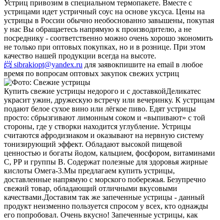
Устриц привозим в специальном термопакете. Вместе с
устрицами идет устричный соус на основе уксуса. Цены на
устрицы в России обычно необоснованно завышены, покупая
у нас Вы обращаетесь напрямую к производителю, а не
посреднику - соответственно можно очень хорошо экономить
не только при оптовых покупках, но и в рознице. При этом
качество нашей продукции всегда на высоте.
📨 sibrakiopt@yandex.ru
для заявок
пишите на email в любое
время по вопросам оптовых закупок свежих устриц
Купить свежие устрицы недорого и с доставкой
Деликатес
украсит ужин, дружескую встречу или вечеринку. К устрицам
подают белое сухое вино или лёгкое пиво. Едят устрицы
просто: сбрызгивают лимонным соком и «выпивают» с той
стороны, где у створки находится углубление. Устрицы
считаются афродизиаком и оказывают на нервную систему
тонизирующий эффект. Обладают высокой пищевой
ценностью и богаты йодом, кальцием, фосфором, витаминами
С, РР и группы В. Содержат полезные для здоровья жирные
кислоты Омега-3.
Мы предлагаем купить устрицы,
доставленные напрямую с морского побережья. Безупречно
свежий товар, обладающий отличными вкусовыми
качествами.
Доставим так же запеченные устрицы - данный
продукт неизменно пользуется спросом у всех, кто однажды
его попробовал. Очень вкусно! Запеченные устрицы, как