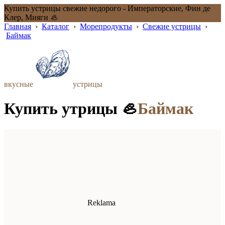
Купить устрицы свежие недорого - Императорские, Фин де
Клер, Мияги 🦪
Главная
›
Каталог
›
Морепродукты
›
Свежие устрицы
›
Баймак
вкусные
устрицы
Купить утрицы 🦪
Баймак