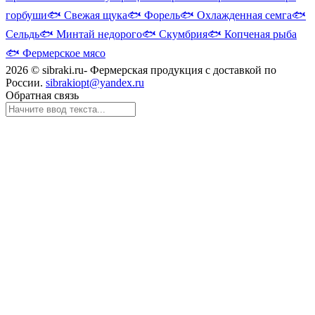
горбуши
🐟
Свежая щука
🐟
Форель
🐟
Охлажденная семга
🐟
Сельдь
🐟
Минтай недорого
🐟
Скумбрия
🐟
Копченая рыба
🐟
Фермерское мясо
2026 © sibraki.ru- Фермерская продукция с доставкой по
России.
sibrakiopt@yandex.ru
Обратная связь