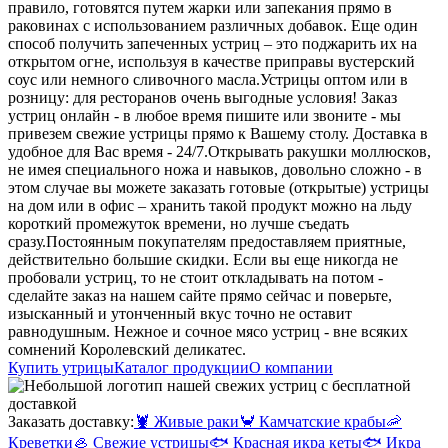
правило, готовятся путем жарки или запекания прямо в
раковинах с использованием различных добавок. Еще один
способ получить запеченных устриц – это поджарить их на
открытом огне, используя в качестве приправы вустерский
соус или немного сливочного масла.
Устрицы оптом или в
розницу: для ресторанов очень выгодные условия! Заказ
устриц онлайн - в любое время пишите или звоните - мы
привезем свежие устрицы прямо к Вашему столу. Доставка в
удобное для Вас время - 24/7.
Открывать ракушки моллюсков,
не имея специального ножа и навыков, довольно сложно - в
этом случае вы можете заказать готовые (открытые) устрицы
на дом или в офис – хранить такой продукт можно на льду
короткий промежуток времени, но лучше съедать
сразу.
Постоянным покупателям предоставляем приятные,
действительно большие скидки. Если вы еще никогда не
пробовали устриц, то не стоит откладывать на потом -
сделайте заказ на нашем сайте прямо сейчас и поверьте,
изысканный и утонченный вкус точно не оставит
равнодушным. Нежное и сочное мясо устриц - вне всяких
сомнений Королевский деликатес.
Купить утрицы
Каталог продукции
О компании
Заказать доставку:
🦞
Живые раки
🦀
Камчатские крабы
🦐
Креветки
🦪
Свежие устрицы
🐟
Красная икра кеты
🐟
Икра