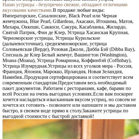
Наши устрицы - безупречно свежие, обладают отличными
вкусовыми качествами.
В продаже любые виды:
Императорские, Сахалинские, Black Pearl или Черная
жемчужина, Blue Pearl, Gillardeau, Акасаки, Итошима, Матоя,
Михара, Оккеши, Саккоси, Сакура, Касабланка, Жилардо,
Святой Патрик, Фин де Клер, Устрица Хасанская Крупная,
Черноморские устрицы, Устрицы Курильские
(дальневосточные), средиземноморские, устрица
Соловьевская (Верде), Розовая Джоли, Дибба Бэй (Dibba Bay),
Спесиаль де Клер Белый жемчуг, Вашингтон (Washington),
Моана (Moana), Устрица Ромаринка, Коффинбэй (Coffinbay),
Устрица Изумрудная.
Устрицы из всех уголков мира - Россия,
Франция, Япония, Марокко, Ирландия, Новая Зеландия,
Намибия..
Продукция сертифицирована и соответствует всем
современным стандартам.
Предоставим весь необходимый
пакет документов. Работаем с ресторанами, кафе, барами по
всей России на очень выгодных условиях.
Если вам поскорее
хочется насладиться изысканным вкусом устриц, но совсем не
хочется их готовить - позвоните или напишите и мы доставим
быстро, в свежем виде прямо к столу.
Закажите устрицы по
выгодной стоимости с быстрой доставкой!