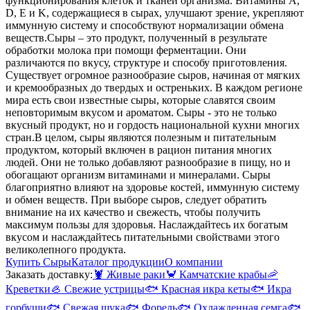
функционирования клеток и тканей организма. Витамины A,
D, E и K, содержащиеся в сырах, улучшают зрение, укрепляют
иммунную систему и способствуют нормализации обмена
веществ.
Сыры – это продукт, полученный в результате
обработки молока при помощи ферментации. Они
различаются по вкусу, структуре и способу приготовления.
Существует огромное разнообразие сыров, начиная от мягких
и кремообразных до твердых и остреньких. В каждом регионе
мира есть свои известные сыры, которые славятся своим
неповторимым вкусом и ароматом. Сыры - это не только
вкусный продукт, но и гордость национальной кухни многих
стран.
В целом, сыры являются полезным и питательным
продуктом, который включен в рацион питания многих
людей. Они не только добавляют разнообразие в пищу, но и
обогащают организм витаминами и минералами. Сыры
благоприятно влияют на здоровье костей, иммунную систему
и обмен веществ. При выборе сыров, следует обратить
внимание на их качество и свежесть, чтобы получить
максимум пользы для здоровья. Наслаждайтесь их богатым
вкусом и наслаждайтесь питательными свойствами этого
великолепного продукта.
Купить Сыры
Каталог продукции
О компании
Заказать доставку:
🦞
Живые раки
🦀
Камчатские крабы
🦐
Креветки
🦪
Свежие устрицы
🐟
Красная икра кеты
🐟
Икра
горбуши
🐟
Свежая щука
🐟
Форель
🐟
Охлажденная семга
🐟