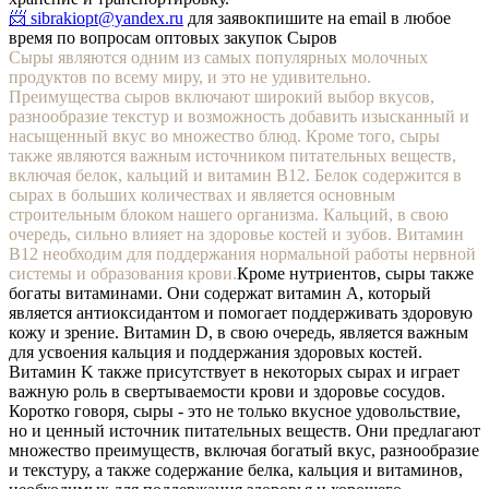
📨 sibrakiopt@yandex.ru
для заявок
пишите на email в любое
время по вопросам оптовых закупок Сыров
Сыры являются одним из самых популярных молочных
продуктов по всему миру, и это не удивительно.
Преимущества сыров включают широкий выбор вкусов,
разнообразие текстур и возможность добавить изысканный и
насыщенный вкус во множество блюд. Кроме того, сыры
также являются важным источником питательных веществ,
включая белок, кальций и витамин B12. Белок содержится в
сырах в больших количествах и является основным
строительным блоком нашего организма. Кальций, в свою
очередь, сильно влияет на здоровье костей и зубов. Витамин
B12 необходим для поддержания нормальной работы нервной
системы и образования крови.
Кроме нутриентов, сыры также
богаты витаминами. Они содержат витамин A, который
является антиоксидантом и помогает поддерживать здоровую
кожу и зрение. Витамин D, в свою очередь, является важным
для усвоения кальция и поддержания здоровых костей.
Витамин K также присутствует в некоторых сырах и играет
важную роль в свертываемости крови и здоровье сосудов.
Коротко говоря, сыры - это не только вкусное удовольствие,
но и ценный источник питательных веществ. Они предлагают
множество преимуществ, включая богатый вкус, разнообразие
и текстуру, а также содержание белка, кальция и витаминов,