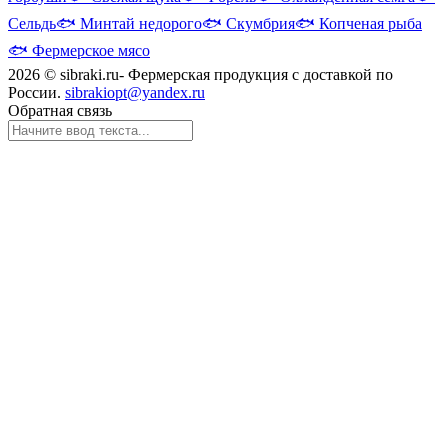
Сельдь
🐟
Минтай недорого
🐟
Скумбрия
🐟
Копченая рыба
🐟
Фермерское мясо
2026 © sibraki.ru- Фермерская продукция с доставкой по
России.
sibrakiopt@yandex.ru
Обратная связь