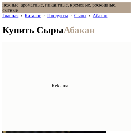
нежные, ароматные, пикантные, кремовые, роскошные,
сытные
Главная
›
Каталог
›
Продукты
›
Сыры
›
Абакан
Купить Сыры
Абакан