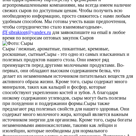
агропромышленными компаниями, мы всегда имеем наличие
свежих сыров по доступным ценам. Чтобы получить всю
необходимую информацию, просто свяжитесь с нами любым
удобным способом. Мы готовы учесть ваши предпочтения,
чтобы сотрудничество стало взаимовыгодным».
📨 sibrakiopt@yandex.ru
для заявок
пишите на email в любое
время по вопросам оптовых закупок Сыров
Сыры / нежные, ароматные, пикантные, кремовые,
роскошные, сытные
Сыры - это одно из самых изысканных и
полезных продуктов нашего стола. Они имеют ряд
преимуществ перед другими молочными продуктами. Во-
первых, они обладают высоким содержанием белка, что
делает их незаменимым источником питательных веществ для
активного образа жизни. Кроме того, сыры содержат много
минералов, таких как кальций и фосфор, которые
способствуют укреплению костей и зубов. А благодаря
низкому содержанию углеводов, сыры могут быть полезны
при похудении и поддержании формы.
Сыры также
предлагают ряд полезных свойств для нашего здоровья. Они
содержат много молочного жира, который является важным
источником энергии для организма. Кроме того, сыры богаты
незаменимыми аминокислотами, такими как лейцин и
изолейцин, которые необходимы для нормального