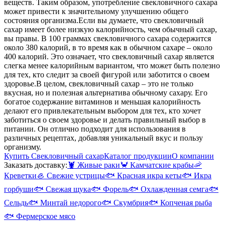
веществ. Таким образом, употребление свекловичного сахара
может привести к значительному улучшению общего
состояния организма.
Если вы думаете, что свекловичный
сахар имеет более низкую калорийность, чем обычный сахар,
вы правы. В 100 граммах свекловичного сахара содержится
около 380 калорий, в то время как в обычном сахаре – около
400 калорий. Это означает, что свекловичный сахар является
слегка менее калорийным вариантом, что может быть полезно
для тех, кто следит за своей фигурой или заботится о своем
здоровье.
В целом, свекловичный сахар – это не только
вкусная, но и полезная альтернатива обычному сахару. Его
богатое содержание витаминов и меньшая калорийность
делают его привлекательным выбором для тех, кто хочет
заботиться о своем здоровье и делать правильный выбор в
питании. Он отлично подходит для использования в
различных рецептах, добавляя уникальный вкус и пользу
организму.
Купить Свекловичный сахар
Каталог продукции
О компании
Заказать доставку:
🦞
Живые раки
🦀
Камчатские крабы
🦐
Креветки
🦪
Свежие устрицы
🐟
Красная икра кеты
🐟
Икра
горбуши
🐟
Свежая щука
🐟
Форель
🐟
Охлажденная семга
🐟
Сельдь
🐟
Минтай недорого
🐟
Скумбрия
🐟
Копченая рыба
🐟
Фермерское мясо