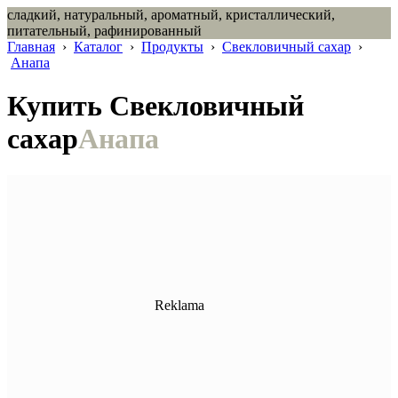
сладкий, натуральный, ароматный, кристаллический,
питательный, рафинированный
Главная
›
Каталог
›
Продукты
›
Свекловичный сахар
›
Анапа
Купить Свекловичный
сахар
Анапа