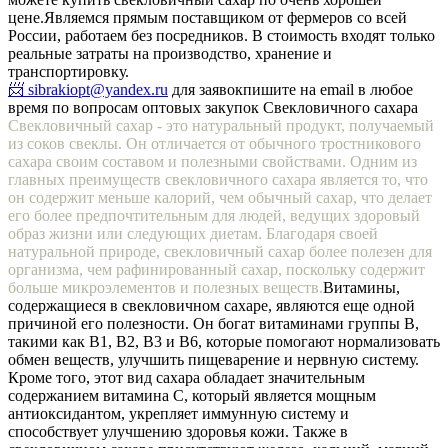
цене.
Являемся прямым поставщиком от фермеров со всей
России, работаем без посредников. В стоимость входят только
реальные затраты на производство, хранение и
транспортировку.
📨 sibrakiopt@yandex.ru
для заявок
пишите на email в любое
время по вопросам оптовых закупок Свекловичного сахара
Свекловичный сахар - это натуральный продукт, получаемый
из соков свеклы. Он отличается от обычного тростникового
сахара своим составом и полезными свойствами. Одним из
главных преимуществ свекловичного сахара является то, что
он содержит меньше калорий, чем обычный сахар, что делает
его более предпочтительным для людей, ведущих здоровый
образ жизни или следующих диетам. Благодаря своей
натуральной природе, свекловичный сахар более полезен для
организма, чем рафинированный сахар, поскольку содержит
больше микроэлементов и полезных веществ.
Витамины,
содержащиеся в свекловичном сахаре, являются еще одной
причиной его полезности. Он богат витаминами группы В,
такими как В1, В2, В3 и В6, которые помогают нормализовать
обмен веществ, улучшить пищеварение и нервную систему.
Кроме того, этот вид сахара обладает значительным
содержанием витамина С, который является мощным
антиоксидантом, укрепляет иммунную систему и
способствует улучшению здоровья кожи. Также в