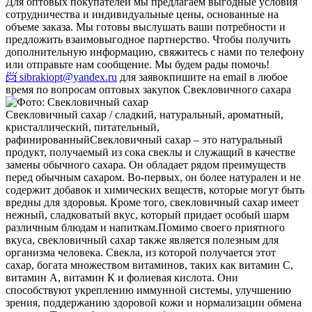
Для оптовых покупателей мы предлагаем выгодные условия
сотрудничества и индивидуальные цены, основанные на
объеме заказа. Мы готовы выслушать ваши потребности и
предложить взаимовыгодное партнерство. Чтобы получить
дополнительную информацию, свяжитесь с нами по телефону
или отправьте нам сообщение. Мы будем рады помочь!
📨 sibrakiopt@yandex.ru
для заявок
пишите на email в любое
время по вопросам оптовых закупок Свекловичного сахара
Свекловичный сахар / сладкий, натуральный, ароматный,
кристаллический, питательный,
рафинированный
Свекловичный сахар – это натуральный
продукт, получаемый из сока свеклы и служащий в качестве
замены обычного сахара. Он обладает рядом преимуществ
перед обычным сахаром. Во-первых, он более натурален и не
содержит добавок и химических веществ, которые могут быть
вредны для здоровья. Кроме того, свекловичный сахар имеет
нежный, сладковатый вкус, который придает особый шарм
различным блюдам и напиткам.
Помимо своего приятного
вкуса, свекловичный сахар также является полезным для
организма человека. Свекла, из которой получается этот
сахар, богата множеством витаминов, таких как витамин С,
витамин А, витамин К и фолиевая кислота. Они
способствуют укреплению иммунной системы, улучшению
зрения, поддержанию здоровой кожи и нормализации обмена