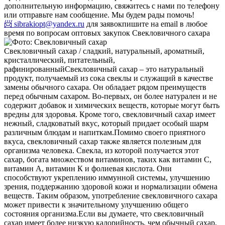
дополнительную информацию, свяжитесь с нами по телефону
или отправьте нам сообщение. Мы будем рады помочь!
📨 sibrakiopt@yandex.ru
для заявок
пишите на email в любое
время по вопросам оптовых закупок Свекловичного сахара
Свекловичный сахар / сладкий, натуральный, ароматный,
кристаллический, питательный,
рафинированный
Свекловичный сахар – это натуральный
продукт, получаемый из сока свеклы и служащий в качестве
замены обычного сахара. Он обладает рядом преимуществ
перед обычным сахаром. Во-первых, он более натурален и не
содержит добавок и химических веществ, которые могут быть
вредны для здоровья. Кроме того, свекловичный сахар имеет
нежный, сладковатый вкус, который придает особый шарм
различным блюдам и напиткам.
Помимо своего приятного
вкуса, свекловичный сахар также является полезным для
организма человека. Свекла, из которой получается этот
сахар, богата множеством витаминов, таких как витамин С,
витамин А, витамин К и фолиевая кислота. Они
способствуют укреплению иммунной системы, улучшению
зрения, поддержанию здоровой кожи и нормализации обмена
веществ. Таким образом, употребление свекловичного сахара
может привести к значительному улучшению общего
состояния организма.
Если вы думаете, что свекловичный
сахар имеет более низкую калорийность, чем обычный сахар,