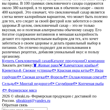
вы правы. В 100 граммах свекловичного сахара содержится
около 380 калорий, в то время как в обычном сахаре – около
400 калорий. Это означает, что свекловичный сахар является
слегка менее калорийным вариантом, что может быть полезно
для тех, кто следит за своей фигурой или заботится о своем
здоровье.
В целом, свекловичный сахар – это не только
вкусная, но и полезная альтернатива обычному сахару. Его
богатое содержание витаминов и меньшая калорийность
делают его привлекательным выбором для тех, кто хочет
заботиться о своем здоровье и делать правильный выбор в
питании. Он отлично подходит для использования в
различных рецептах, добавляя уникальный вкус и пользу
организму.
Купить Свекловичный сахар
Каталог продукции
О компании
Заказать доставку:
🦞
Живые раки
🦀
Камчатские крабы
🦐
Креветки
🦪
Свежие устрицы
🐟
Красная икра кеты
🐟
Икра
горбуши
🐟
Свежая щука
🐟
Форель
🐟
Охлажденная семга
🐟
Сельдь
🐟
Минтай недорого
🐟
Скумбрия
🐟
Копченая рыба
🐟
Фермерское мясо
2026 © sibraki.ru- Фермерская продукция с доставкой по
России.
sibrakiopt@yandex.ru
Обратная связь