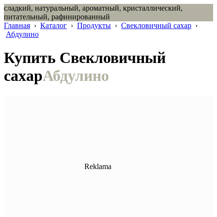
сладкий, натуральный, ароматный, кристаллический,
питательный, рафинированный
Главная
›
Каталог
›
Продукты
›
Свекловичный сахар
›
Абдулино
Купить Свекловичный
сахар
Абдулино