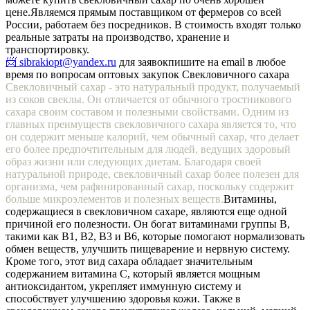
цене.
Являемся прямым поставщиком от фермеров со всей
России, работаем без посредников. В стоимость входят только
реальные затраты на производство, хранение и
транспортировку.
📨 sibrakiopt@yandex.ru
для заявок
пишите на email в любое
время по вопросам оптовых закупок Свекловичного сахара
Свекловичный сахар - это натуральный продукт, получаемый
из соков свеклы. Он отличается от обычного тростникового
сахара своим составом и полезными свойствами. Одним из
главных преимуществ свекловичного сахара является то, что
он содержит меньше калорий, чем обычный сахар, что делает
его более предпочтительным для людей, ведущих здоровый
образ жизни или следующих диетам. Благодаря своей
натуральной природе, свекловичный сахар более полезен для
организма, чем рафинированный сахар, поскольку содержит
больше микроэлементов и полезных веществ.
Витамины,
содержащиеся в свекловичном сахаре, являются еще одной
причиной его полезности. Он богат витаминами группы В,
такими как В1, В2, В3 и В6, которые помогают нормализовать
обмен веществ, улучшить пищеварение и нервную систему.
Кроме того, этот вид сахара обладает значительным
содержанием витамина С, который является мощным
антиоксидантом, укрепляет иммунную систему и
способствует улучшению здоровья кожи. Также в