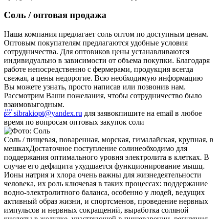
Соль / оптовая продажа
Наша компания предлагает соль оптом по доступным ценам.
Оптовым покупателям предлагаются удобные условия
сотрудничества. Для оптовиков цены устанавливаются
индивидуально в зависимости от объема покупки. Благодаря
работе непосредственно с фермерами, продукция всегда
свежая, а цены недорогие. Всю необходимую информацию
Вы можете узнать, просто написав или позвонив нам.
Рассмотрим Ваши пожелания, чтобы сотрудничество было
взаимовыгодным.
📨 sibrakiopt@yandex.ru
для заявок
пишите на email в любое
время по вопросам оптовых закупок соли
Соль / пищевая, поваренная, морская, гималайская, крупная, в
мешках
Достаточное поступление солинеобходимо для
поддержания оптимального уровня электролита в клетках. В
случае его дефицита ухудшается функционирование мышц.
Ионы натрия и хлора очень важны для жизнедеятельности
человека, их роль ключевая в таких процессах: поддержание
водно-электролитного баланса, особенно у людей, ведущих
активный образ жизни, и спортсменов, проведение нервных
импульсов и нервных сокращений, выработка соляной
кислоты в желудке, участвующей в пищеварении, регуляция