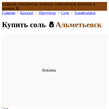
пищевая, поваренная, морская, гималайская, крупная, в
мешках 🧂
Главная
›
Каталог
›
Продукты
›
Соль
›
Альметьевск
Купить соль 🧂
Альметьевск