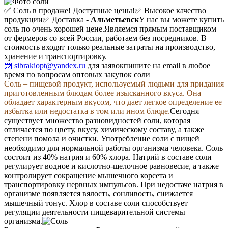
✅ Соль в продаже! Доступные цены!
✅ Высокое качество
продукции
✅ Доставка -
Альметьевск
У нас вы можете купить
соль по очень хорошей цене.
Являемся прямым поставщиком
от фермеров со всей России, работаем без посредников. В
стоимость входят только реальные затраты на производство,
хранение и транспортировку.
📨 sibrakiopt@yandex.ru
для заявок
пишите на email в любое
время по вопросам оптовых закупок соли
Соль – пищевой продукт, используемый людьми для придания
приготовленным блюдам более изысканного вкуса. Она
обладает характерным вкусом, что дает легкое определение ее
избытка или недостатка в том или ином блюде.
Сегодня
существует множество разновидностей соли, которая
отличается по цвету, вкусу, химическому составу, а также
степени помола и очистки. Употребление соли с пищей
необходимо для нормальной работы организма человека. Соль
состоит из 40% натрия и 60% хлора. Натрий в составе соли
регулирует водное и кислотно-щелочное равновесие, а также
контролирует сокращение мышечного корсета и
транспортировку нервных импульсов. При недостаче натрия в
организме появляется вялость, сонливость, снижается
мышечный тонус. Хлор в составе соли способствует
регуляции деятельности пищеварительной системы
организма.