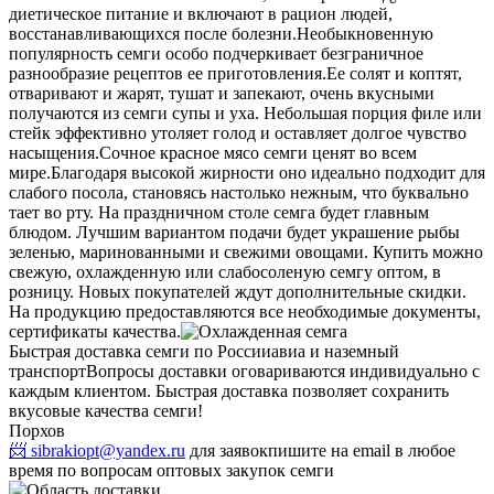
диетическое питание и включают в рацион людей,
восстанавливающихся после болезни.
Необыкновенную
популярность семги особо подчеркивает безграничное
разнообразие рецептов ее приготовления.
Ее солят и коптят,
отваривают и жарят, тушат и запекают, очень вкусными
получаются из семги супы и уха. Небольшая порция филе или
стейк эффективно утоляет голод и оставляет долгое чувство
насыщения.
Сочное красное мясо семги ценят во всем
мире.
Благодаря высокой жирности оно идеально подходит для
слабого посола, становясь настолько нежным, что буквально
тает во рту. На праздничном столе семга будет главным
блюдом. Лучшим вариантом подачи будет украшение рыбы
зеленью, маринованными и свежими овощами. Купить можно
свежую, охлажденную или слабосоленую семгу оптом, в
розницу. Новых покупателей ждут дополнительные скидки.
На продукцию предоставляются все необходимые документы,
сертификаты качества.
Быстрая доставка семги по России
авиа и наземный
транспорт
Вопросы доставки оговариваются индивидуально с
каждым клиентом. Быстрая доставка позволяет сохранить
вкусовые качества семги!
Порхов
📨 sibrakiopt@yandex.ru
для заявок
пишите на email в любое
время по вопросам оптовых закупок семги