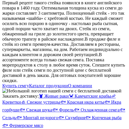
Первый рецепт такого стейка появился в книге английского
повара в 1460 году. Оптимальная толщина куска из семги до
жарки составляет 3 сантиметра. Полноценный стейк - это так
называемая «шайба» с хребтовой костью. Не каждый сможет
осилить всю порцию в одиночку - настолько рыба сытная,
одной порции часто хватает на двоих. Стейк из семги,
обжаренный на гриле до золотистого цвета, превращает
обычную трапезу в райское наслаждение.
В продаже филе и
стейк из семги премиум-качества. Доставляем в рестораны,
супермаркеты, магазины, на дом. Работаем индивидуально с
каждым клиентом и дорожим своей репутацией.
В
ассортименте всегда только свежая семга. Поставка
морепродуктов к столу в любое время суток. Спешите купить
филе или стейк семги по доступной цене с бесплатной
доставкой в день заказа. Для оптовых покупателей хорошие
скидки.
Купить семгу
Каталог продукции
О компании
Заказать доставку:
🦞
Живые раки
🦀
Камчатские крабы
🦐
Креветки
🦪
Свежие устрицы
🐟
Красная икра кеты
🐟
Икра
горбуши
🐟
Свежая щука
🐟
Форель
🐟
Охлажденная семга
🐟
Сельдь
🐟
Минтай недорого
🐟
Скумбрия
🐟
Копченая рыба
🐟
Фермерское мясо