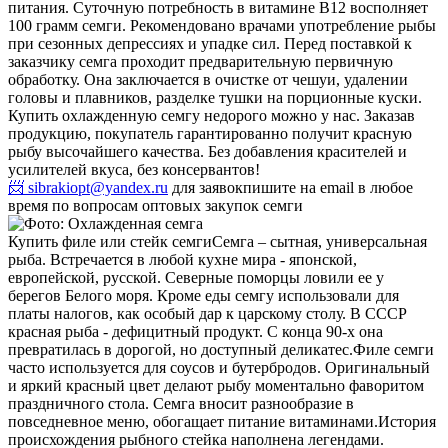
питания. Суточную потребность в витамине В12 восполняет
100 грамм семги. Рекомендовано врачами употребление рыбы
при сезонных депрессиях и упадке сил. Перед поставкой к
заказчику семга проходит предварительную первичную
обработку. Она заключается в очистке от чешуи, удалении
головы и плавников, разделке тушки на порционные куски.
Купить охлажденную семгу недорого можно у нас. Заказав
продукцию, покупатель гарантированно получит красную
рыбу высочайшего качества. Без добавления красителей и
усилителей вкуса, без консервантов!
📨 sibrakiopt@yandex.ru
для заявок
пишите на email в любое
время по вопросам оптовых закупок семги
Купить филе или стейк семги
Семга – сытная, универсальная
рыба. Встречается в любой кухне мира - японской,
европейской, русской. Северные поморцы ловили ее у
берегов Белого моря. Кроме еды семгу использовали для
платы налогов, как особый дар к царскому столу. В СССР
красная рыба - дефицитный продукт. С конца 90-х она
превратилась в дорогой, но доступный деликатес.
Филе семги
часто используется для соусов и бутербродов. Оригинальный
и яркий красный цвет делают рыбу моментально фаворитом
праздничного стола. Семга вносит разнообразие в
повседневное меню, обогащает питание витаминами.
История
происхождения рыбного стейка наполнена легендами.