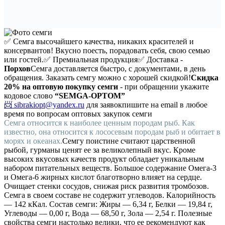
✅ Семга высочайшего качества, никаких красителей и
консервантов! Вкусно поесть, порадовать себя, свою семью
или гостей.
✅ Премиальная продукция
✅ Доставка -
Порхов
Семга доставляется быстро, с документами, в день
обращения. Заказать семгу можно с хорошей скидкой!
Скидка
20%
на оптовую покупку семги
- при обращении укажите
кодовое слово
“SEMGA-OPTOM”
📨 sibrakiopt@yandex.ru
для заявок
пишите на email в любое
время по вопросам оптовых закупок семги
Семга относится к наиболее ценным породам рыб. Как
известно, она относится к лососевым породам рыб и обитает в
морях и океанах.
Семгу поистине считают царственной
рыбой, гурманы ценят ее за великолепный вкус. Кроме
высоких вкусовых качеств продукт обладает уникальным
набором питательных веществ. Большое содержание Омега-3
и Омега-6 жирных кислот благотворно влияет на сердце.
Очищает стенки сосудов, снижая риск развития тромбозов.
Семга в своем составе не содержит углеводов. Калорийность
— 142 кКал. Состав семги: Жиры — 6,34 г, Белки — 19,84 г,
Углеводы — 0,00 г, Вода — 68,50 г, Зола — 2,54 г. Полезные
свойства семги настолько велики, что ее рекомендуют как