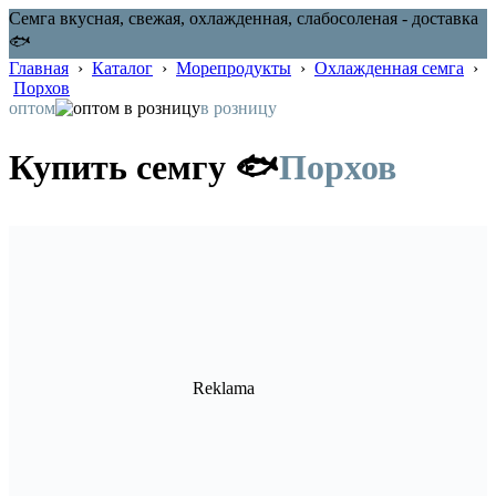
Семга вкусная, свежая, охлажденная, слабосоленая - доставка
🐟
Главная
›
Каталог
›
Морепродукты
›
Охлажденная семга
›
Порхов
оптом
в розницу
Купить семгу 🐟
Порхов