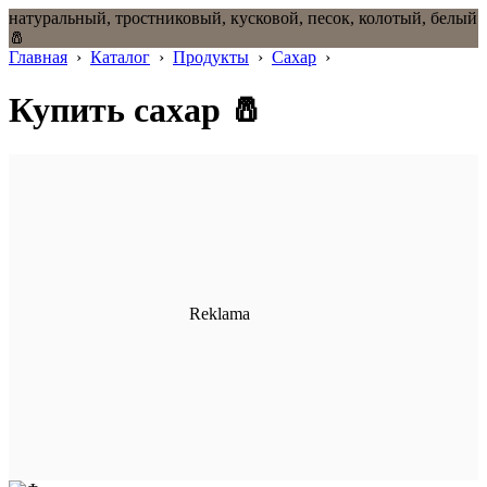
натуральный, тростниковый, кусковой, песок, колотый, белый
🧂
Главная
›
Каталог
›
Продукты
›
Сахар
›
Купить сахар 🧂