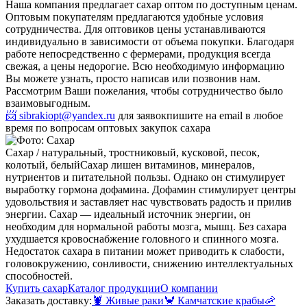
Наша компания предлагает сахар оптом по доступным ценам.
Оптовым покупателям предлагаются удобные условия
сотрудничества. Для оптовиков цены устанавливаются
индивидуально в зависимости от объема покупки. Благодаря
работе непосредственно с фермерами, продукция всегда
свежая, а цены недорогие. Всю необходимую информацию
Вы можете узнать, просто написав или позвонив нам.
Рассмотрим Ваши пожелания, чтобы сотрудничество было
взаимовыгодным.
📨 sibrakiopt@yandex.ru
для заявок
пишите на email в любое
время по вопросам оптовых закупок сахара
Сахар / натуральный, тростниковый, кусковой, песок,
колотый, белый
Сахар лишен витаминов, минералов,
нутриентов и питательной пользы. Однако он стимулирует
выработку гормона дофамина. Дофамин стимулирует центры
удовольствия и заставляет нас чувствовать радость и прилив
энергии. Сахар — идеальный источник энергии, он
необходим для нормальной работы мозга, мышц. Без сахара
ухудшается кровоснабжение головного и спинного мозга.
Недостаток сахара в питании может приводить к слабости,
головокружению, сонливости, снижению интеллектуальных
способностей.
Купить сахар
Каталог продукции
О компании
Заказать доставку:
🦞
Живые раки
🦀
Камчатские крабы
🦐