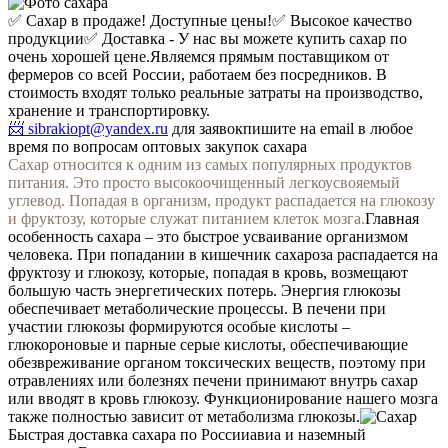
✅ Сахар в продаже! Доступные цены!
✅ Высокое качество
продукции
✅ Доставка -
У нас вы можете купить сахар по
очень хорошей цене.
Являемся прямым поставщиком от
фермеров со всей России, работаем без посредников. В
стоимость входят только реальные затраты на производство,
хранение и транспортировку.
📨 sibrakiopt@yandex.ru
для заявок
пишите на email в любое
время по вопросам оптовых закупок сахара
Сахар относится к одним из самых популярных продуктов
питания. Это просто высокоочищенный легкоусвояемый
углевод. Попадая в организм, продукт распадается на глюкозу
и фруктозу, которые служат питанием клеток мозга.
Главная
особенность сахара – это быстрое усваивание организмом
человека. При попадании в кишечник сахароза распадается на
фруктозу и глюкозу, которые, попадая в кровь, возмещают
большую часть энергетических потерь. Энергия глюкозы
обеспечивает метаболические процессы. В печени при
участии глюкозы формируются особые кислоты –
глюкороновые и парные серые кислоты, обеспечивающие
обезвреживание органом токсических веществ, поэтому при
отравлениях или болезнях печени принимают внутрь сахар
или вводят в кровь глюкозу. Функционирование нашего мозга
также полностью зависит от метаболизма глюкозы.
Быстрая доставка сахара по России
авиа и наземный