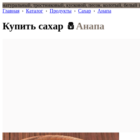
натуральный, тростниковый, кусковой, песок, колотый, белый 
Главная
›
Каталог
›
Продукты
›
Сахар
›
Анапа
Купить сахар 🧂
Анапа