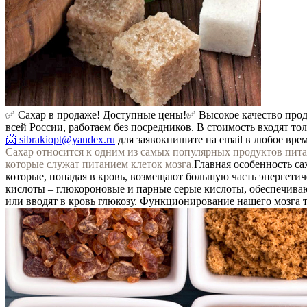
✅ Сахар в продаже! Доступные цены!
✅ Высокое качество про
всей России, работаем без посредников. В стоимость входят то
📨 sibrakiopt@yandex.ru
для заявок
пишите на email в любое вре
Сахар относится к одним из самых популярных продуктов пита
которые служат питанием клеток мозга.
Главная особенность са
которые, попадая в кровь, возмещают большую часть энергети
кислоты – глюкороновые и парные серые кислоты, обеспечива
или вводят в кровь глюкозу. Функционирование нашего мозга 