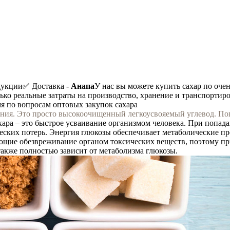
дукции
✅ Доставка -
Анапа
У нас вы можете купить сахар по оче
лько реальные затраты на производство, хранение и транспортиро
мя по вопросам оптовых закупок сахара
ния. Это просто высокоочищенный легкоусвояемый углевод. Попад
хара – это быстрое усваивание организмом человека. При попада
ческих потерь. Энергия глюкозы обеспечивает метаболические 
ющие обезвреживание органом токсических веществ, поэтому пр
также полностью зависит от метаболизма глюкозы.