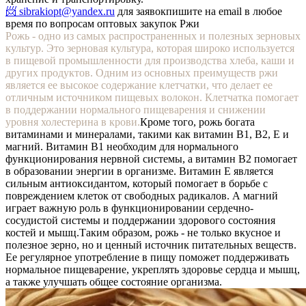
📨 sibrakiopt@yandex.ru
для заявок
пишите на email в любое
время по вопросам оптовых закупок Ржи
Рожь - одно из самых распространенных и полезных зерновых
культур. Это зерновая культура, которая широко используется
в пищевой промышленности для производства хлеба, каши и
других продуктов. Одним из основных преимуществ ржи
является ее высокое содержание клетчатки, что делает ее
отличным источником пищевых волокон. Клетчатка помогает
в поддержании нормального пищеварения и снижении
уровня холестерина в крови.
Кроме того, рожь богата
витаминами и минералами, такими как витамин В1, В2, Е и
магний. Витамин В1 необходим для нормального
функционирования нервной системы, а витамин В2 помогает
в образовании энергии в организме. Витамин Е является
сильным антиоксидантом, который помогает в борьбе с
повреждением клеток от свободных радикалов. А магний
играет важную роль в функционировании сердечно-
сосудистой системы и поддержании здорового состояния
костей и мышц.
Таким образом, рожь - не только вкусное и
полезное зерно, но и ценный источник питательных веществ.
Ее регулярное употребление в пищу поможет поддерживать
нормальное пищеварение, укреплять здоровье сердца и мышц,
а также улучшать общее состояние организма.