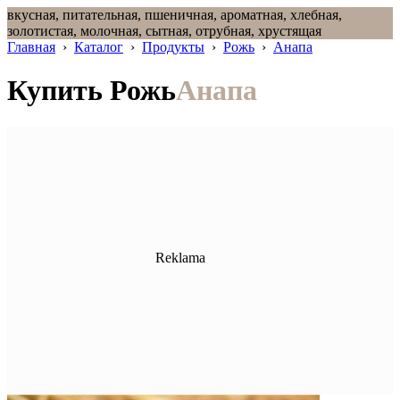
вкусная, питательная, пшеничная, ароматная, хлебная,
золотистая, молочная, сытная, отрубная, хрустящая
Главная
›
Каталог
›
Продукты
›
Рожь
›
Анапа
Купить Рожь
Анапа