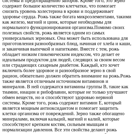
системы и предотвращению запоров. Кроме того, это зерно
содержит большое количество клетчатки, что помогает
снизить уровень холестерина в крови и поддерживает
здоровье сердца. Рожь также богата микроэлементами, такими
как железо, магний и цинк, которые необходимы для
нормального функционирования организма.
Помимо своих
полезных свойств, рожь является одним из самых
универсальных зерновых. Она может быть использована для
приготовления разнообразных блюд, начиная от хлеба и каши,
и заканчивая выпечкой и напитками. Вместе с тем, рожь
обладает низким гликемическим индексом, что делает ее
идеальным продуктом для людей, следящих за своим весом
или страдающих сахарным диабетом. Каждый, кто хочет
включить более здоровое и разнообразное зерно в свой
рацион, обязательно должен обратить внимание на рожь.
Рожь
также является отличным источником витаминов и
минералов. В ней содержатся витамины группы B, такие как
тиамин, ниацин и рибофлавин, которые не только улучшают
обмен веществ, но и способствуют здоровью нервной
системы. Кроме того, рожь содержит витамин Е, который
является мощным антиоксидантом и помогает защитить
клетки организма от повреждений. Зерно также обогащено
минералами, включая кальций, магний и калий, которые
способствуют крепким костям, сильным мышцам и
нормализации давления. Все эти свойства делают рожь