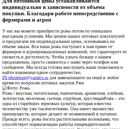
Для оптовиков цены устанавливаются
индивидуально в зависимости от объема
покупки. Благодаря работе непосредственно с
фермерами и агроп
У нас вы можете приобрести рожь оптом по уникально
выгодным условиям. Мы ценим наших оптовых покупателей
и предлагаем им индивидуальные цены, основываясь на
объеме заказа. Вся наша рожь поступает к нам прямо от
фермеров и агропромышленных компаний, что гарантирует ее
свежесть и доступность. Чтобы узнать больше о нашем
предложении, просто свяжитесь с нами через телефон или
сообщение. Мы всегда готовы выслушать ваши пожелания и
найти взаимовыгодное сотрудничество.
📨 sibrakiopt@yandex.ru
для заявок
пишите на email в любое
время по вопросам оптовых закупок Ржи
Рожь / вкусная, питательная, пшеничная, ароматная, хлебная,
золотистая, молочная, сытная, отрубная, хрустящая
Рожь – это
одна из старейших зерновых культур, которая известна
человечеству уже тысячелетиями. Она имеет множество
преимуществ, которые делают ее незаменимой в питании.
Прежде всего, рожь богата растительными волокнами, что
способствует нормализации работы пищеварительной