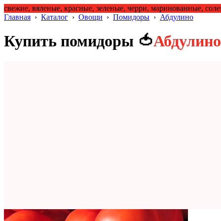
свежие, вяленые, красные, зеленые, черри, маринованные, сол
Главная
›
Каталог
›
Овощи
›
Помидоры
›
Абдулино
Купить помидоры 🍅
Абдулино