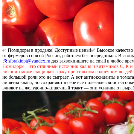
✅ Помидоры в продаже! Доступные цены!
✅ Высокое качество
от фермеров со всей России, работаем без посредников. В стои
📨 sibrakiopt@yandex.ru
для заявок
пишите на email в любое вре
Помидоры – это отличный источник калия и витаминов С, К и
ликопин может защищать кожу при сильном солнечном воздей
но большой роли это не сыграет. А вот антиоксиданты в тома
лишены влаги, но сохраняют в себе все полезные свойства об
влияют на желудочно-кишечный тракт — они усиливают выраб