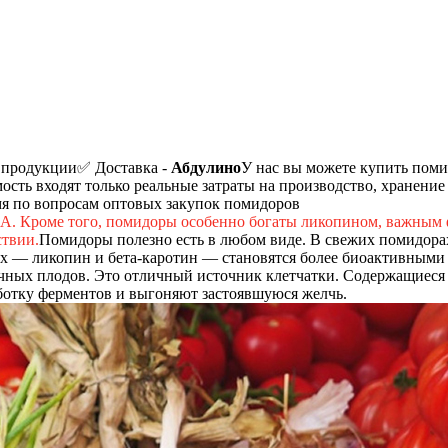
 продукции
✅ Доставка -
Абдулино
У нас вы можете купить поми
мость входят только реальные затраты на производство, хранение
мя по вопросам оптовых закупок помидоров
 А. Кроме того, помидоры особенно богаты ликопином, важным
ствии.
Помидоры полезно есть в любом виде. В свежих помидорах
тах — ликопин и бета-каротин — становятся более биоактивным
ычных плодов. Это отличный источник клетчатки. Содержащиеся
отку ферментов и выгоняют застоявшуюся желчь.