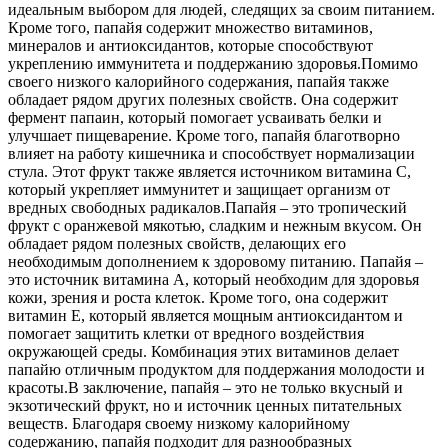
идеальным выбором для людей, следящих за своим питанием.
Кроме того, папайя содержит множество витаминов,
минералов и антиоксидантов, которые способствуют
укреплению иммунитета и поддержанию здоровья.
Помимо
своего низкого калорийного содержания, папайя также
обладает рядом других полезных свойств. Она содержит
фермент папаин, который помогает усваивать белки и
улучшает пищеварение. Кроме того, папайя благотворно
влияет на работу кишечника и способствует нормализации
стула. Этот фрукт также является источником витамина C,
который укрепляет иммунитет и защищает организм от
вредных свободных радикалов.
Папайя – это тропический
фрукт с оранжевой мякотью, сладким и нежным вкусом. Он
обладает рядом полезных свойств, делающих его
необходимым дополнением к здоровому питанию. Папайя –
это источник витамина A, который необходим для здоровья
кожи, зрения и роста клеток. Кроме того, она содержит
витамин Е, который является мощным антиоксидантом и
помогает защитить клетки от вредного воздействия
окружающей среды. Комбинация этих витаминов делает
папайю отличным продуктом для поддержания молодости и
красоты.
В заключение, папайя – это не только вкусный и
экзотический фрукт, но и источник ценных питательных
веществ. Благодаря своему низкому калорийному
содержанию, папайя подходит для разнообразных