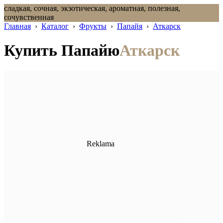
сладкая, сочная, экзотическая, ароматная, полезная,
сочувственная
Главная
›
Каталог
›
Фрукты
›
Папайя
›
Аткарск
Купить Папайю
Аткарск