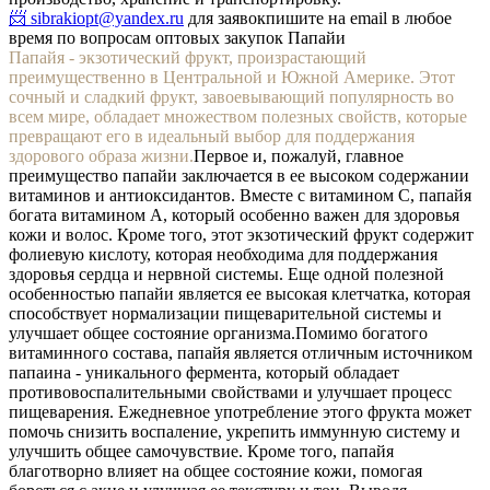
📨 sibrakiopt@yandex.ru
для заявок
пишите на email в любое
время по вопросам оптовых закупок Папайи
Папайя - экзотический фрукт, произрастающий
преимущественно в Центральной и Южной Америке. Этот
сочный и сладкий фрукт, завоевывающий популярность во
всем мире, обладает множеством полезных свойств, которые
превращают его в идеальный выбор для поддержания
здорового образа жизни.
Первое и, пожалуй, главное
преимущество папайи заключается в ее высоком содержании
витаминов и антиоксидантов. Вместе с витамином C, папайя
богата витамином A, который особенно важен для здоровья
кожи и волос. Кроме того, этот экзотический фрукт содержит
фолиевую кислоту, которая необходима для поддержания
здоровья сердца и нервной системы. Еще одной полезной
особенностью папайи является ее высокая клетчатка, которая
способствует нормализации пищеварительной системы и
улучшает общее состояние организма.
Помимо богатого
витаминного состава, папайя является отличным источником
папаина - уникального фермента, который обладает
противовоспалительными свойствами и улучшает процесс
пищеварения. Ежедневное употребление этого фрукта может
помочь снизить воспаление, укрепить иммунную систему и
улучшить общее самочувствие. Кроме того, папайя
благотворно влияет на общее состояние кожи, помогая