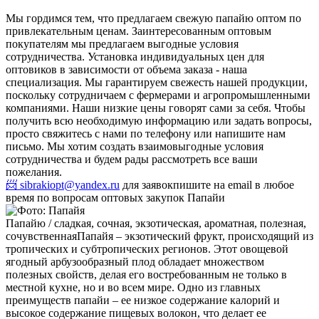
Мы гордимся тем, что предлагаем свежую папайю оптом по
привлекательным ценам. Заинтересованным оптовым
покупателям мы предлагаем выгодные условия
сотрудничества. Установка индивидуальных цен для
оптовиков в зависимости от объема заказа - наша
специализация. Мы гарантируем свежесть нашей продукции,
поскольку сотрудничаем с фермерами и агропромышленными
компаниями. Наши низкие цены говорят сами за себя. Чтобы
получить всю необходимую информацию или задать вопросы,
просто свяжитесь с нами по телефону или напишите нам
письмо. Мы хотим создать взаимовыгодные условия
сотрудничества и будем рады рассмотреть все ваши
пожелания.
📨 sibrakiopt@yandex.ru
для заявок
пишите на email в любое
время по вопросам оптовых закупок Папайи
Папайю / сладкая, сочная, экзотическая, ароматная, полезная,
сочувственная
Папайя – экзотический фрукт, происходящий из
тропических и субтропических регионов. Этот овощевой
ягодный арбузообразный плод обладает множеством
полезных свойств, делая его востребованным не только в
местной кухне, но и во всем мире. Одно из главных
преимуществ папайи – ее низкое содержание калорий и
высокое содержание пищевых волокон, что делает ее