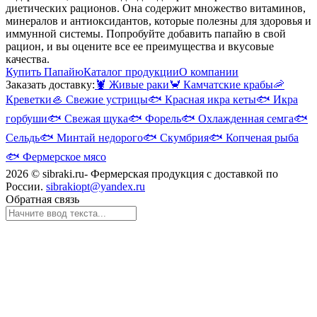
диетических рационов. Она содержит множество витаминов,
минералов и антиоксидантов, которые полезны для здоровья и
иммунной системы. Попробуйте добавить папайю в свой
рацион, и вы оцените все ее преимущества и вкусовые
качества.
Купить Папайю
Каталог продукции
О компании
Заказать доставку:
🦞
Живые раки
🦀
Камчатские крабы
🦐
Креветки
🦪
Свежие устрицы
🐟
Красная икра кеты
🐟
Икра
горбуши
🐟
Свежая щука
🐟
Форель
🐟
Охлажденная семга
🐟
Сельдь
🐟
Минтай недорого
🐟
Скумбрия
🐟
Копченая рыба
🐟
Фермерское мясо
2026 © sibraki.ru- Фермерская продукция с доставкой по
России.
sibrakiopt@yandex.ru
Обратная связь