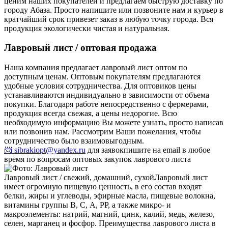
ценим наших покупателей и предлагаем быструю доставку по
городу Абаза. Просто напишите или позвоните нам и курьер в
кратчайший срок привезет заказ в любую точку города. Вся
продукция экологически чистая и натуральная.
Лавровый лист / оптовая продажа
Наша компания предлагает лавровый лист оптом по
доступным ценам. Оптовым покупателям предлагаются
удобные условия сотрудничества. Для оптовиков цены
устанавливаются индивидуально в зависимости от объема
покупки. Благодаря работе непосредственно с фермерами,
продукция всегда свежая, а цены недорогие. Всю
необходимую информацию Вы можете узнать, просто написав
или позвонив нам. Рассмотрим Ваши пожелания, чтобы
сотрудничество было взаимовыгодным.
📨 sibrakiopt@yandex.ru
для заявок
пишите на email в любое
время по вопросам оптовых закупок лаврового листа
Лавровый лист / свежий, домашний, сухой
Лавровый лист
имеет огромную пищевую ценность, в его состав входят
белки, жиры и углеводы, эфирные масла, пищевые волокна,
витамины группы В, С, А, РР, а также микро- и
макроэлементы: натрий, магний, цинк, калий, медь, железо,
селен, марганец и фосфор. Преимущества лаврового листа в