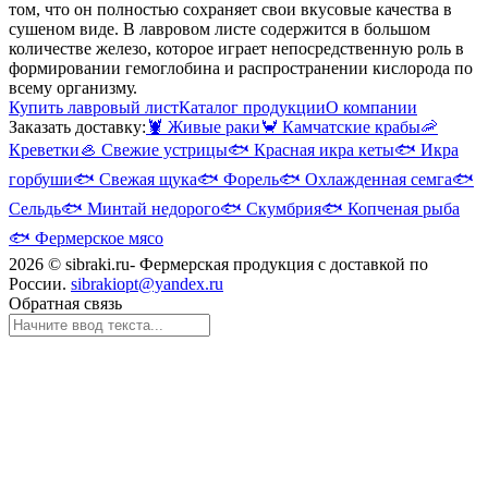
том, что он полностью сохраняет свои вкусовые качества в
сушеном виде. В лавровом листе содержится в большом
количестве железо, которое играет непосредственную роль в
формировании гемоглобина и распространении кислорода по
всему организму.
Купить лавровый лист
Каталог продукции
О компании
Заказать доставку:
🦞
Живые раки
🦀
Камчатские крабы
🦐
Креветки
🦪
Свежие устрицы
🐟
Красная икра кеты
🐟
Икра
горбуши
🐟
Свежая щука
🐟
Форель
🐟
Охлажденная семга
🐟
Сельдь
🐟
Минтай недорого
🐟
Скумбрия
🐟
Копченая рыба
🐟
Фермерское мясо
2026 © sibraki.ru- Фермерская продукция с доставкой по
России.
sibrakiopt@yandex.ru
Обратная связь