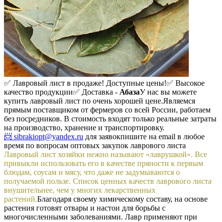
✅ Лавровый лист в продаже! Доступные цены!
✅ Высокое
качество продукции
✅ Доставка -
Абаза
У нас вы можете
купить лавровый лист по очень хорошей цене.
Являемся
прямым поставщиком от фермеров со всей России, работаем
без посредников. В стоимость входят только реальные затраты
на производство, хранение и транспортировку.
📨 sibrakiopt@yandex.ru
для заявок
пишите на email в любое
время по вопросам оптовых закупок лаврового листа
Лавровый лист хозяйки нежно называют «лаврушкой». Все
привыкли использовать его в качестве пряности к первым
блюдам, соусам и мясу, что даже не задумываются о
получаемой пользе. Список ценных качеств лаврового листа
внушительнее, чем у многих лекарственных
растений.
Благодаря своему химическому составу, на основе
растения готовят отвары и настои для борьбы с
многочисленными заболеваниями. Лавр применяют при