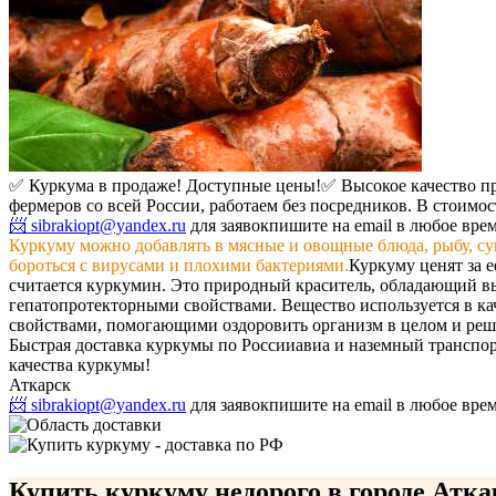
✅ Куркума в продаже! Доступные цены!
✅ Высокое качество п
фермеров со всей России, работаем без посредников. В стоимос
📨 sibrakiopt@yandex.ru
для заявок
пишите на email в любое вре
Куркуму можно добавлять в мясные и овощные блюда, рыбу, с
бороться с вирусами и плохими бактериями.
Куркуму ценят за 
считается куркумин. Это природный краситель, обладающий
гепатопротекторными свойствами. Вещество используется в кач
свойствами, помогающими оздоровить организм в целом и реш
Быстрая доставка куркумы по России
авиа и наземный транспо
качества куркумы!
Аткарск
📨 sibrakiopt@yandex.ru
для заявок
пишите на email в любое вре
Купить куркуму недорого в городе Атка