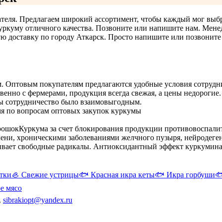
теля. Предлагаем широкий ассортимент, чтобы каждый мог выбр
уркуму отличного качества. Позвоните или напишите нам. Менед
 доставку по городу Аткарск. Просто напишите или позвоните н
. Оптовым покупателям предлагаются удобные условия сотрудн
ственно с фермерами, продукция всегда свежая, а цены недорог
бы сотрудничество было взаимовыгодным.
мя по вопросам оптовых закупок куркумы
орошок
Куркума за счет блокирования продукции противовоспали
ечени, хроническими заболеваниями желчного пузыря, нейроде
ивает свободные радикалы. Антиоксидантный эффект куркумина в
тки
🦪
Свежие устрицы
🐟
Красная икра кеты
🐟
Икра горбуши

е мясо
.
sibrakiopt@yandex.ru