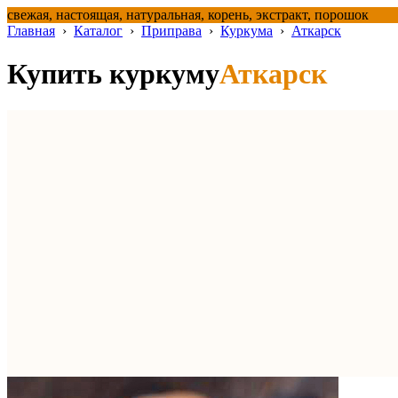
свежая, настоящая, натуральная, корень, экстракт, порошок
Главная
›
Каталог
›
Приправа
›
Куркума
›
Аткарск
Купить куркуму
Аткарск