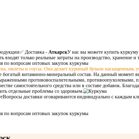
родукции
✅ Доставка -
Аткарск
У нас вы можете купить куркуму
ть входят только реальные затраты на производство, хранение и 
мя по вопросам оптовых закупок куркумы
упы, омлеты и соусы. Она делает куриный бульон насыщенным, 
ее богатый витаминно-минеральный состав. На данный момент в
 выраженными противовоспалительными, противоопухолевыми, 
естве самостоятельного средства или в составе добавок. Благод
ить отдельные проблемы со здоровьем.
рт
Вопросы доставки оговариваются индивидуально с каждым кли
мя по вопросам оптовых закупок куркумы
рск