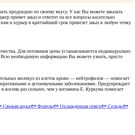
ать продукцию по своему вкусу. У нас Вы можете заказать
жер примет заказ и ответит на все вопросы касательно
ам и курьер в кратчайший срок привезет заказ в любую точку
ичества. Для оптовиков цены устанавливаются индивидуально
ие. Всю необходимую информацию Вы можете узнать, просто
тельных молекул из клеток крови — нейтрофилов — помогает
генеративными и аутоимунными заболеваниями. Предупреждает
 восемь раз сильнее, чем у витамина Е. Куркума помогает

Свежая щука
🐟
Форель
🐟
Охлажденная семга
🐟
Сельдь
🐟