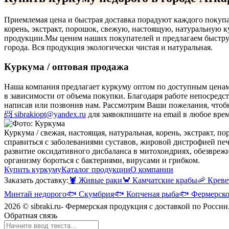
Приемлемая цена и быстрая доставка порадуют каждого покупа
корень, экстракт, порошок, свежую, настоящую, натуральную к
продукции.
Мы ценим наших покупателей и предлагаем быструю
города. Вся продукция экологически чистая и натуральная.
Куркума / оптовая продажа
Наша компания предлагает куркуму оптом по доступным ценам
в зависимости от объема покупки. Благодаря работе непосред
написав или позвонив нам. Рассмотрим Ваши пожелания, что
📨 sibrakiopt@yandex.ru
для заявок
пишите на email в любое вре
Куркума / свежая, настоящая, натуральная, корень, экстракт, п
справиться с заболеваниями суставов, жировой дистрофией п
развитие оксидативного дисбаланса в митохондриях, обезвреж
организму бороться с бактериями, вирусами и грибком.
Купить куркуму
Каталог продукции
О компании
Заказать доставку:
🦞
Живые раки
🦀
Камчатские крабы
🦐
Креве
Минтай недорого
🐟
Скумбрия
🐟
Копченая рыба
🐟
Фермерско
2026 © sibraki.ru- Фермерская продукция с доставкой по России
Обратная связь