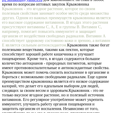
время по вопросам оптовых закупок Крыжовника
Крыжовник - это ягодное растение, которое по своим
полезным свойствам занимает особое место среди множества
других. Одним из важных преимуществ крыжовника является
его высокое содержание витаминов. В ягодах этого растения
присутствуют витамины С, А, Е и группы В. Витамин С,
например, помогает повысить иммунитет и защищает
организм от воздействия свободных радикалов. Витамин А
способствует здоровому состоянию кожи и зрению, а витамин
Е является сильным антиоксидантом.
Крыжовник также богат
полезными веществами, такими как пектин, которые
способствует хорошей работе кишечника и улучшает
пищеварение. Кроме того, в ягодах содержится большое
количество антоцианов - природных пигментов, которые
имеют противовоспалительные и антиоксидантные свойства.
Крыжовник может помочь снизить воспаление в организме и
бороться с возможными свободными радикалам. Еще одним
преимуществом крыжовника является его низкое содержание
калорий, что делает его идеальным выбором для людей,
следящих за своим весом и здоровьем.
Крыжовник - это не
только вкусное ягодное растение, но и полезный источник
витаминов. Его регулярное употребление может укрепить
иммунитет, улучшить работу органов пищеварения и
защитить организм от воспаления. Независимо от того,