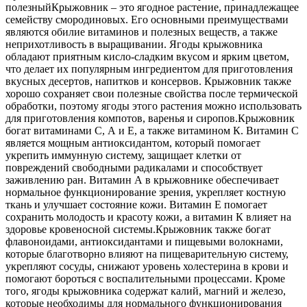
полезный
Крыжовник – это ягодное растение, принадлежащее
семейству смородиновых. Его основными преимуществами
являются обилие витаминов и полезных веществ, а также
неприхотливость в выращивании. Ягоды крыжовника
обладают приятным кисло-сладким вкусом и ярким цветом,
что делает их популярным ингредиентом для приготовления
вкусных десертов, напитков и консервов. Крыжовник также
хорошо сохраняет свои полезные свойства после термической
обработки, поэтому ягоды этого растения можно использовать
для приготовления компотов, варенья и сиропов.
Крыжовник
богат витаминами С, А и Е, а также витамином К. Витамин С
является мощным антиоксидантом, который помогает
укрепить иммунную систему, защищает клетки от
повреждений свободными радикалами и способствует
заживлению ран. Витамин А в крыжовнике обеспечивает
нормальное функционирование зрения, укрепляет костную
ткань и улучшает состояние кожи. Витамин Е помогает
сохранить молодость и красоту кожи, а витамин К влияет на
здоровье кровеносной системы.
Крыжовник также богат
флавоноидами, антиоксидантами и пищевыми волокнами,
которые благотворно влияют на пищеварительную систему,
укрепляют сосуды, снижают уровень холестерина в крови и
помогают бороться с воспалительными процессами. Кроме
того, ягоды крыжовника содержат калий, магний и железо,
которые необходимы для нормального функционирования