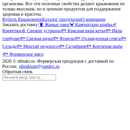
организма. Все эти полезные свойства делают крыжовник не
только вкусным, но и ценным продуктом для поддержания
здоровья и красоты.
Купить Крыжовник
Каталог продукции
О компании
Заказать доставку:
🦞
Живые раки
🦀
Камчатские крабы
🦐
Креветки
🦪
Свежие устрицы
🐟
Красная икра кеты
🐟
Икра
горбуши
🐟
Свежая щука
🐟
Форель
🐟
Охлажденная семга
🐟
Сельдь
🐟
Минтай недорого
🐟
Скумбрия
🐟
Копченая рыба
🐟
Фермерское мясо
2026 © sibraki.ru- Фермерская продукция с доставкой по
России.
sibrakiopt@yandex.ru
Обратная связь