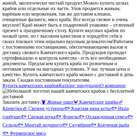
живой, экологически чистый продукт.
Можно купить целых
крабов или отдельные их части. Улов продается живым,
варёным или мороженым, так же доставим клешни,
очищенные фаланги, мясо краба. Все всегда свежее и очень
вкусное! Краб может быть в подарочной упаковке – отличный
презент к праздничному столу. Купите вкусных крабов по
низкой цене, но с высоким качеством и порадуйте себя и
своих близких этим нерально вкусным деликатесом!
Работаем
с постоянными поставщиками, обеспечивающими вылов и
доставку свежего Камчатского краба. Продукция проходит
сертификацию и контроль качества - есть все необходимые
документы. Предлагаем купить краба по розничным и
оптовым ценам на выгодных условиях. У нас лучшая цена и
качество. Купить камчатского краба можно с доставкой в день
заказа. Скидки постоянным покупателям.
Купить камчатских крабов
Каталог продукции
О компании
Заказать доставку:
🦞
Живые раки
🦀
Камчатские крабы
🦐
Креветки
🦪
Свежие устрицы
🐟
Красная икра кеты
🐟
Икра
горбуши
🐟
Свежая щука
🐟
Форель
🐟
Охлажденная семга
🐟
Сельдь
🐟
Минтай недорого
🐟
Скумбрия
🐟
Копченая рыба
🐟
Фермерское мясо