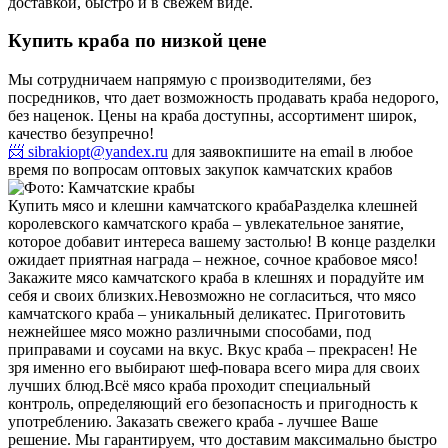
доставкой, быстро и в свежем виде.
Купить краба по низкой цене
Мы сотрудничаем напрямую с производителями, без
посредников, что дает возможность продавать краба недорого,
без наценок. Цены на краба доступны, ассортимент широк,
качество безупречно!
📨 sibrakiopt@yandex.ru
для заявок
пишите на email в любое
время по вопросам оптовых закупок камчатских крабов
Купить мясо и клешни камчатского краба
Разделка клешней
королевского камчатского краба – увлекательное занятие,
которое добавит интереса вашему застолью! В конце разделки
ожидает приятная награда – нежное, сочное крабовое мясо!
Закажите мясо камчатского краба в клешнях и порадуйте им
себя и своих близких.
Невозможно не согласиться, что мясо
камчатского краба – уникальный деликатес. Приготовить
нежнейшее мясо можно различными способами, под
приправами и соусами на вкус. Вкус краба – прекрасен! Не
зря именно его выбирают шеф-повара всего мира для своих
лучших блюд.
Всё мясо краба проходит специальный
контроль, определяющий его безопасность и пригодность к
употреблению. Заказать свежего краба - лучшее Ваше
решение. Мы гарантируем, что доставим максимально быстро