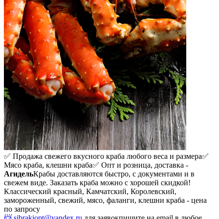
✅ Продажа свежего вкусного краба любого веса и размера
✅
Мясо краба, клешни краба
✅ Опт и розница, доставка -
Агидель
Крабы доставляются быстро, с документами и в
свежем виде. Заказать краба можно с хорошей скидкой!
Классический красный, Камчатский, Королевский,
замороженный, свежий, мясо, фаланги, клешни краба - цена
по запросу
📨 sibrakiopt@yandex.ru
для заявок
пишите на email в любое