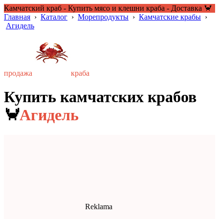
Камчатский краб - Купить мясо и клешни краба - Доставка 🦀
Главная
›
Каталог
›
Морепродукты
›
Камчатские крабы
›
Агидель
продажа
краба
Купить камчатских крабов
🦀
Агидель