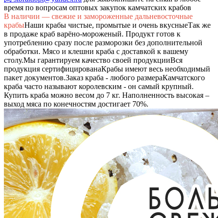
время по вопросам оптовых закупок камчатских крабов
В наличии — свежие и замороженные дальневосточные
крабы
Наши крабы чистые, промытые и очень вкусные
Так же
в продаже краб варёно-мороженый. Продукт готов к
употреблению сразу после разморозки без дополнительной
обработки. Мясо и клешни краба с доставкой к вашему
столу.
Мы гарантируем качество своей продукции
Вся
продукция сертифицирована
Крабы имеют весь необходимый
пакет документов.
Заказ краба - любого размера
Камчатского
краба часто называют королевским - он самый крупный.
Купить краба можно весом до 7 кг. Наполненность высокая –
выход мяса по конечностям достигает 70%.