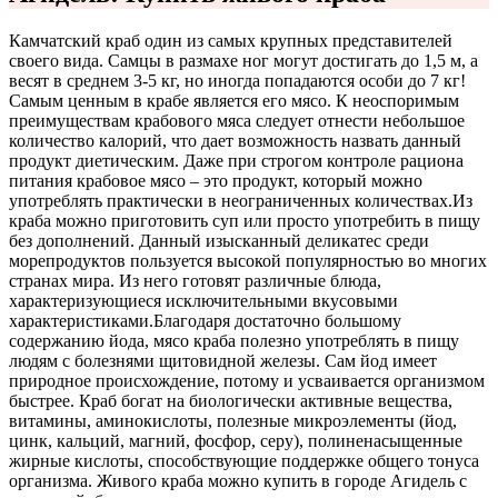
Камчатский краб один из самых крупных представителей
своего вида. Самцы в размахе ног могут достигать до 1,5 м, а
весят в среднем 3-5 кг, но иногда попадаются особи до 7 кг!
Самым ценным в крабе является его мясо. К неоспоримым
преимуществам крабового мяса следует отнести небольшое
количество калорий, что дает возможность назвать данный
продукт диетическим. Даже при строгом контроле рациона
питания крабовое мясо – это продукт, который можно
употреблять практически в неограниченных количествах.
Из
краба можно приготовить суп или просто употребить в пищу
без дополнений. Данный изысканный деликатес среди
морепродуктов пользуется высокой популярностью во многих
странах мира. Из него готовят различные блюда,
характеризующиеся исключительными вкусовыми
характеристиками.
Благодаря достаточно большому
содержанию йода, мясо краба полезно употреблять в пищу
людям с болезнями щитовидной железы. Сам йод имеет
природное происхождение, потому и усваивается организмом
быстрее. Краб богат на биологически активные вещества,
витамины, аминокислоты, полезные микроэлементы (йод,
цинк, кальций, магний, фосфор, серу), полиненасыщенные
жирные кислоты, способствующие поддержке общего тонуса
организма. Живого краба можно купить в городе Агидель с