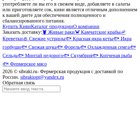
употребляете ли вы его в свежем виде, добавляете в салаты
или приготовляете сок, киви является отличным дополнением
к вашей диете для обеспечения полноценного и
сбалансированного питания.
Купить Киви
Каталог продукции
О компании
Заказать доставку:
🦞
Живые раки
🦀
Камчатские крабы
🦐
Креветки
🦪
Свежие устрицы
🐟
Красная икра кеты
🐟
Икра
горбуши
🐟
Свежая щука
🐟
Форель
🐟
Охлажденная семга
🐟
Сельдь
🐟
Минтай недорого
🐟
Скумбрия
🐟
Копченая рыба
🐟
Фермерское мясо
2026 © sibraki.ru- Фермерская продукция с доставкой по
России.
sibrakiopt@yandex.ru
Обратная связь