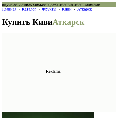
вкусное, сочное, свежее, ароматное, сытное, полезное
Главная
›
Каталог
›
Фрукты
›
Киви
›
Аткарск
Купить Киви
Аткарск