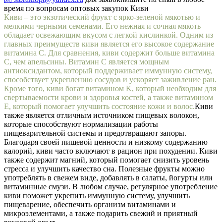
время по вопросам оптовых закупок Киви
Киви – это экзотический фрукт с ярко-зеленой мякотью и
мелкими черными семенами. Его нежная и сочная мякоть
обладает освежающим вкусом с легкой кислинкой. Одним из
главных преимуществ киви является его высокое содержание
витамина C. Для сравнения, киви содержит больше витамина
C, чем апельсины. Витамин C является мощным
антиоксидантом, который поддерживает иммунную систему,
способствует укреплению сосудов и ускоряет заживление ран.
Кроме того, киви богат витамином K, который необходим для
свертываемости крови и здоровья костей, а также витамином
E, который помогает улучшить состояние кожи и волос.
Киви
также является отличным источником пищевых волокон,
которые способствуют нормализации работы
пищеварительной системы и предотвращают запоры.
Благодаря своей пищевой ценности и низкому содержанию
калорий, киви часто включают в рацион при похудении. Киви
также содержит магний, который помогает снизить уровень
стресса и улучшить качество сна. Полезные фрукты можно
употреблять в свежем виде, добавлять в салаты, йогурты или
витаминные смузи. В любом случае, регулярное употребление
киви поможет укрепить иммунную систему, улучшить
пищеварение, обеспечить организм витаминами и
микроэлементами, а также подарить свежий и приятный