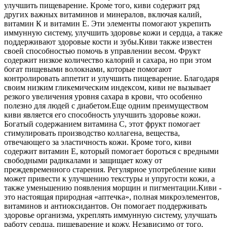
улучшить пищеварение. Кроме того, киви содержит ряд
других важных витаминов и минералов, включая калий,
витамин К и витамин Е. Эти элементы помогают укрепить
иммунную систему, улучшить здоровье кожи и сердца, а также
поддерживают здоровые кости и зубы.
Киви также известен
своей способностью помочь в управлении весом. Фрукт
содержит низкое количество калорий и сахара, но при этом
богат пищевыми волокнами, которые помогают
контролировать аппетит и улучшить пищеварение. Благодаря
своим низким гликемическим индексом, киви не вызывает
резкого увеличения уровня сахара в крови, что особенно
полезно для людей с диабетом.
Еще одним преимуществом
киви является его способность улучшить здоровье кожи.
Богатый содержанием витамина C, этот фрукт помогает
стимулировать производство коллагена, вещества,
отвечающего за эластичность кожи. Кроме того, киви
содержит витамин E, который помогает бороться с вредными
свободными радикалами и защищает кожу от
преждевременного старения. Регулярное употребление киви
может привести к улучшению текстуры и упругости кожи, а
также уменьшению появления морщин и пигментации.
Киви -
это настоящая природная «аптечка», полная микроэлементов,
витаминов и антиоксидантов. Он помогает поддерживать
здоровье организма, укреплять иммунную систему, улучшать
работу сердца, пищеварение и кожу. Независимо от того,