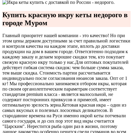
Купить красную икру кеты недорого в
городе Муром
Главный приоритет нашей компании - это качество! Но при
этом цены держим доступными за счет правильной логистики
и контроля качества на каждом этапе, вплоть до доставки
продукции на дом в вашем городе. Ответсвтенно подходим к
каждому заказу и делаем хорошие скидки тем, кто покупает
свежую красную икру только у нас.
Для оптовых покупателей
действует гибкая система скидок: чем больше сумма заказа,
тем выше скидка. Стоимость партии рассчитывается
индивидуально после согласования нюансов заказа. Опт от 1
кг! Мы профессионально занимаемся отбором икры, которая
по своим органолептическим параметрам соответствует
стандартам premium класса - является малосольной, не
содержит посторонних привкусов и примесей, имеет
оптимальную зрелость зерна.
Кетовая красная икра – один из
самых вкусных и полезных лососевых деликатесов. В
стародавние времена на Руси именно икрой кеты потчевали
самого государя, и до сих пор этот вид икры считается
"Царским". Нерестится рыба один раз в жизни, поэтому
данное лакомство особенно ценится среди гурманов во всем