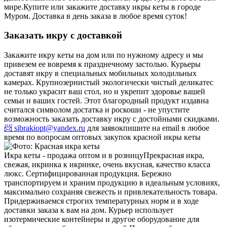
мире.
Купите или закажите доставку икры кеты в городе
Муром. Доставка в день заказа в любое время суток!
Заказать икру с доставкой
Закажите икру кеты на дом или по нужному адресу и мы
привезем ее вовремя к празднечному застолью. Курьеры
доставят икру в специальных мобильных холодильных
камерах. Крупнозернистый экологически чистый деликатес
не только украсит ваш стол, но и укрепит здоровье вашей
семьи и ваших гостей. Этот благородный продукт издавна
считался символом достатка и роскоши - не упустите
возможность заказать доставку икру с достойными скидками.
📨 sibrakiopt@yandex.ru
для заявок
пишите на email в любое
время по вопросам оптовых закупок красной икры кеты
Икра кеты - продажа оптом и в розницу
Прекрасная икра,
свежая, икринка к икринке, очень вкусная, качество класса
люкс. Сертифицированная продукция. Бережно
транспортируем и храним продукцию в идеальным условиях,
максимально сохраняя свежесть и привлекательность товара.
Придерживаемся строгих температурных норм и в ходе
доставки заказа к вам на дом. Курьер использует
изотермические контейнеры и другое оборудование для