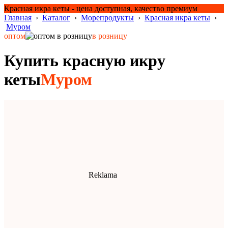
Красная икра кеты - цена доступная, качество премиум
Главная
›
Каталог
›
Морепродукты
›
Красная икра кеты
›
Муром
оптом
в розницу
Купить красную икру
кеты
Муром