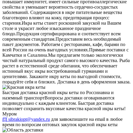
повышает иммунитет, имеет сильные противоаллергические
свойства и уменьшает вероятность сердечно-сосудистых
заболеваний. Содержащиеся в икре питательные вещества
благотворно влияют на кожу, предотвращая процесс
старения.
Икра кеты станет роскошной закуской на Вашем
столе и украсит любое изысканное праздничное
блюдо.
Продукция сертифицирована и соответствует всем
современным стандартам.
Предоставим весь необходимый
пакет документов. Работаем с ресторанами, кафе, барами по
всей России на очень выгодных условиях.
Прямые поставки с
Камчатки и Сахалина.
Мы предлагаем только экологически
чистый натуральный продукт самого высокого качества. Рыба
растет в естественной среде обитания, что обеспечивает
истинный вкус икры востребованный гурманами и
ценителями. Закажите икру кеты по выгодной стоимости,
порадуйте себя и близких. Доставка в день оформления заказа.
Быстрая доставка красной икры кеты по России
авиа и
наземный транспорт
Вопросы доставки оговариваются
индивидуально с каждым клиентом. Быстрая доставка
позволяет сохранить вкусовые качества красной икры кеты!
Муром
📨 sibrakiopt@yandex.ru
для заявок
пишите на email в любое
время по вопросам оптовых закупок красной икры кеты