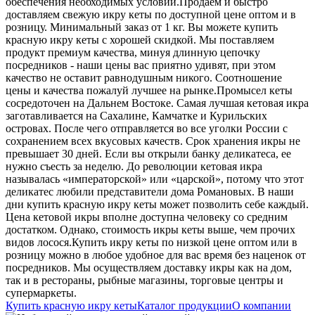
обеспечения необходимых условий.
Продаем и быстро
доставляем свежую икру кеты по доступной цене оптом и в
розницу. Минимальный заказ от 1 кг. Вы можете купить
красную икру кеты с хорошей скидкой. Мы поставляем
продукт премиум качества, минуя длинную цепочку
посредников - наши цены вас приятно удивят, при этом
качество не оставит равнодушным никого. Соотношение
цены и качества пожалуй лучшее на рынке.
Промысел кеты
сосредоточен на Дальнем Востоке. Самая лучшая кетовая икра
заготавливается на Сахалине, Камчатке и Курильских
островах. После чего отправляется во все уголки России с
сохранением всех вкусовых качеств. Срок хранения икры не
превышает 30 дней. Если вы открыли банку деликатеса, ее
нужно съесть за неделю.
До революции кетовая икра
называлась «императорской» или «царской», потому что этот
деликатес любили представители дома Романовых. В наши
дни купить красную икру кеты может позволить себе каждый.
Цена кетовой икры вполне доступна человеку со средним
достатком. Однако, стоимость икры кеты выше, чем прочих
видов лосося.
Купить икру кеты по низкой цене оптом или в
розницу можно в любое удобное для вас время без наценок от
посредников. Мы осуществляем доставку икры как на дом,
так и в рестораны, рыбные магазины, торговые центры и
супермаркеты.
Купить красную икру кеты
Каталог продукции
О компании