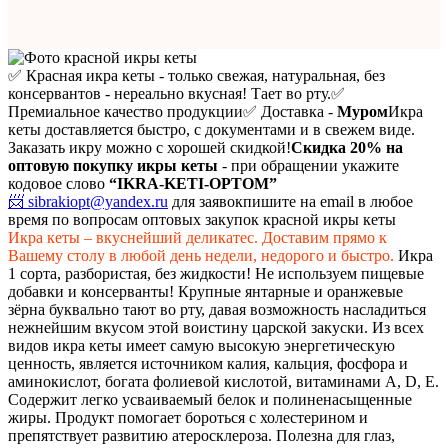
✅ Красная икра кеты - только свежая, натуральная, без
консервантов - нереально вкусная! Тает во рту.
✅
Премиальное качество продукции
✅ Доставка -
Муром
Икра
кеты доставляется быстро, с документами и в свежем виде.
Заказать икру можно с хорошей скидкой!
Скидка 20%
на
оптовую покупку икры кеты
- при обращении укажите
кодовое слово
“IKRA-KETI-OPTOM”
📨 sibrakiopt@yandex.ru
для заявок
пишите на email в любое
время по вопросам оптовых закупок красной икры кеты
Икра кеты – вкуснейший деликатес. Доставим прямо к
Вашему столу в любой день недели, недорого и быстро.
Икра
1 сорта, разбористая, без жидкости! Не используем пищевые
добавки и консерванты! Крупные янтарные и оранжевые
зёрна буквально тают во рту, давая возможность насладиться
нежнейшим вкусом этой воистину царской закуски. Из всех
видов икра кеты имеет самую высокую энергетическую
ценность, является источником калия, кальция, фосфора и
аминокислот, богата фолиевой кислотой, витаминами A, D, E.
Содержит легко усваиваемый белок и полиненасыщенные
жиры. Продукт помогает бороться с холестерином и
препятствует развитию атеросклероза. Полезна для глаз,