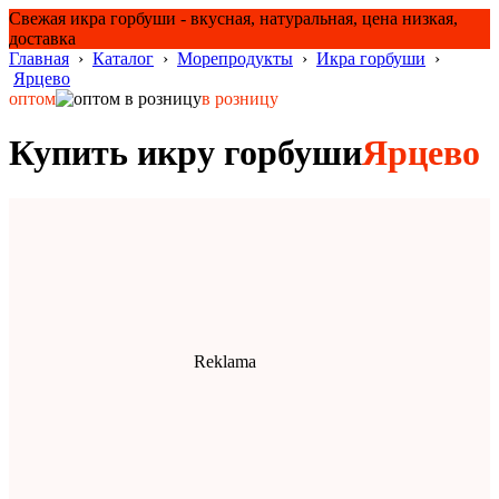
Свежая икра горбуши - вкусная, натуральная, цена низкая,
доставка
Главная
›
Каталог
›
Морепродукты
›
Икра горбуши
›
Ярцево
оптом
в розницу
Купить икру горбуши
Ярцево