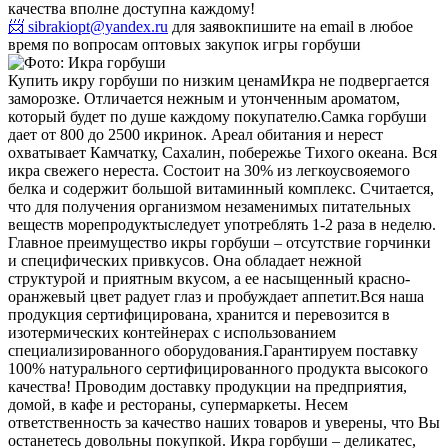
качества вполне доступна каждому!
📨 sibrakiopt@yandex.ru
для заявок
пишите на email в любое
время по вопросам оптовых закупок игры горбуши
Купить икру горбуши по низким ценам
Икра не подвергается
заморозке. Отличается нежным и утонченным ароматом,
который будет по душе каждому покупателю.
Самка горбуши
дает от 800 до 2500 икринок. Ареал обитания и нерест
охватывает Камчатку, Сахалин, побережье Тихого океана. Вся
икра свежего нереста. Состоит на 30% из легкоусвояемого
белка и содержит большой витаминный комплекс. Считается,
что для получения организмом незаменимых питательных
веществ морепродуктыследует употреблять 1-2 раза в неделю.
Главное преимущество икры горбуши – отсутствие горчинки
и специфических привкусов. Она обладает нежной
структурой и приятным вкусом, а ее насыщенный красно-
оранжевый цвет радует глаз и пробуждает аппетит.
Вся наша
продукция сертифицирована, хранится и перевозится в
изотермических контейнерах с использованием
специализированного оборудования.
Гарантируем поставку
100% натурального сертифицированного продукта высокого
качества! Проводим доставку продукции на предприятия,
домой, в кафе и рестораны, супермаркеты. Несем
ответственность за качество наших товаров и уверены, что Вы
останетесь довольны покупкой. Икра горбуши – деликатес,