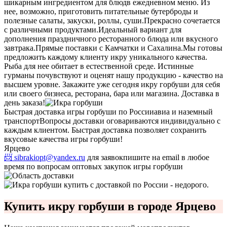
шикарным ингредиентом для блюдв ежедневном меню. Из
нее, возможно, приготовить питательные бутерброды и
полезные салаты, закуски, роллы, суши.
Прекрасно сочетается
с различными продуктами.
Идеальный вариант для
дополнения праздничного ресторанного блюда или вкусного
завтрака.
Прямые поставки с Камчатки и Сахалина.
Мы готовы
предложить каждому клиенту икру уникального качества.
Рыба для нее обитает в естественной среде. Истинные
гурманы почувствуют и оценят нашу продукцию - качество на
высшем уровне. Закажите уже сегодня икру горбуши для себя
или своего бизнеса, ресторана, бара или магазина. Доставка в
день заказа!
Быстрая доставка игры горбуши по России
авиа и наземный
транспорт
Вопросы доставки оговариваются индивидуально с
каждым клиентом. Быстрая доставка позволяет сохранить
вкусовые качества игры горбуши!
Ярцево
📨 sibrakiopt@yandex.ru
для заявок
пишите на email в любое
время по вопросам оптовых закупок игры горбуши
Купить икру горбуши в городе Ярцево