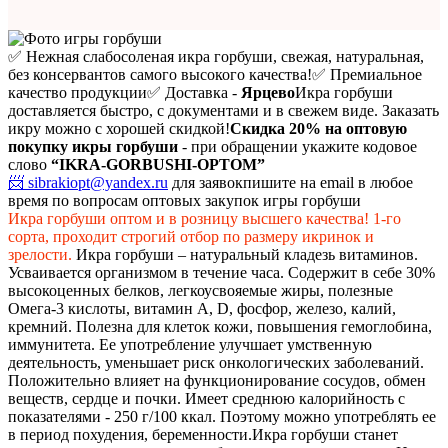
✅ Нежная слабосоленая икра горбуши, свежая, натуральная,
без консервантов самого высокого качества!
✅ Премиальное
качество продукции
✅ Доставка -
Ярцево
Икра горбуши
доставляется быстро, с документами и в свежем виде. Заказать
икру можно с хорошей скидкой!
Скидка 20%
на оптовую
покупку икры горбуши
- при обращении укажите кодовое
слово
“IKRA-GORBUSHI-OPTOM”
📨 sibrakiopt@yandex.ru
для заявок
пишите на email в любое
время по вопросам оптовых закупок игры горбуши
Икра горбуши оптом и в розницу высшего качества! 1-го
сорта, проходит строгий отбор по размеру икринок и
зрелости.
Икра горбуши – натуральный кладезь витаминов.
Усваивается организмом в течение часа. Содержит в себе 30%
высокоценных белков, легкоусвояемые жиры, полезные
Омега-3 кислоты, витамин А, D, фосфор, железо, калий,
кремний. Полезна для клеток кожи, повышения гемоглобина,
иммунитета. Ее употребление улучшает умственную
деятельность, уменьшает риск онкологических заболеваний.
Положительно влияет на функционирование сосудов, обмен
веществ, сердце и почки. Имеет среднюю калорийность с
показателями - 250 г/100 ккал. Поэтому можно употреблять ее
в период похудения, беременности.
Икра горбуши станет