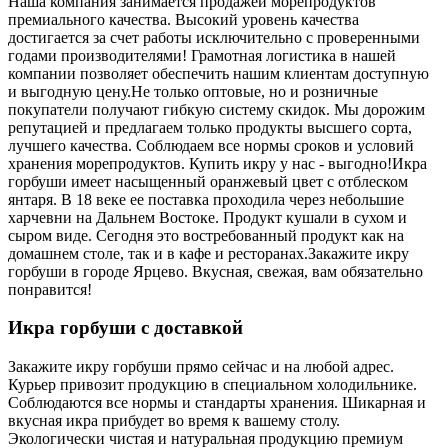
Наша компания занимается продажей морепродуктов
премиального качества. Высокий уровень качества
достигается за счет работы исключительно с проверенными
годами производителями! Грамотная логистика в нашей
компании позволяет обеспечить нашим клиентам доступную
и выгодную цену.
Не только оптовые, но и розничные
покупатели получают гибкую систему скидок. Мы дорожим
репутацией и предлагаем только продукты высшего сорта,
лучшего качества. Соблюдаем все нормы сроков и условий
хранения морепродуктов. Купить икру у нас - выгодно!
Икра
горбуши имеет насыщенный оранжевый цвет с отблеском
янтаря. В 18 веке ее поставка проходила через небольшие
харчевни на Дальнем Востоке. Продукт кушали в сухом и
сыром виде. Сегодня это востребованный продукт как на
домашнем столе, так и в кафе и ресторанах.
Закажите икру
горбуши в городе Ярцево. Вкусная, свежая, вам обязательно
понравится!
Икра горбуши с доставкой
Закажите икру горбуши прямо сейчас и на любой адрес.
Курьер привозит продукцию в специальном холодильнике.
Соблюдаются все нормы и стандарты хранения. Шикарная и
вкусная икра прибудет во время к вашему столу.
Экологически чистая и натуральная продукцию премиум