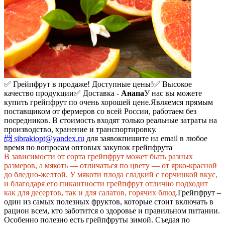
✅ Грейпфрут в продаже! Доступные цены!
✅ Высокое
качество продукции
✅ Доставка -
Анапа
У нас вы можете
купить грейпфрут по очень хорошей цене.
Являемся прямым
поставщиком от фермеров со всей России, работаем без
посредников. В стоимость входят только реальные затраты на
производство, хранение и транспортировку.
📨 sibrakiopt@yandex.ru
для заявок
пишите на email в любое
время по вопросам оптовых закупок грейпфрута
В зависимости от сорта грейпфрут может быть разных
размеров, а мякоть — отличаться по цвету — от ярко-красной
до бледно-желтой. У мякоти плода сладкий с горчинкой вкус,
и благодаря его пикантности грейпфрут отлично подходит
как для десертов, так и для салатов, горячих блюд.
Грейпфрут –
один из самых полезных фруктов, которые стоит включать в
рацион всем, кто заботится о здоровье и правильном питании.
Особенно полезно есть грейпфруты зимой. Съедая по