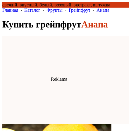
свежий, вкусный, белый, розовый, экстракт, вытяжка
Главная
›
Каталог
›
Фрукты
›
Грейпфрут
›
Анапа
Купить грейпфрут
Анапа