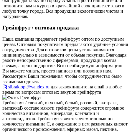
быструю доставку по городу Анапа. Просто напишите или
позвоните нам и курьер в кратчайший срок привезет заказ в
любую точку города. Вся продукция экологически чистая и
натуральная.
Грейпфрут / оптовая продажа
Наша компания предлагает грейпфрут оптом по доступным
ценам. Оптовым покупателям предлагаются удобные условия
сотрудничества. Для оптовиков цены устанавливаются
индивидуально в зависимости от объема покупки. Благодаря
работе непосредственно с фермерами, продукция всегда
свежая, а цены недорогие. Всю необходимую информацию
Вы можете узнать, просто написав или позвонив нам.
Рассмотрим Ваши пожелания, чтобы сотрудничество было
взаимовыгодным.
📨 sibrakiopt@yandex.ru
для заявок
пишите на email в любое
время по вопросам оптовых закупок грейпфрута
Грейпфрут / свежий, вкусный, белый, розовый, экстракт,
вытяжка
В составе мякоти грейпфрута содержится огромное
количество витаминов, минералов, клетчатки и
антиоксидантов. Грейпфрут является «чемпионом» по
количеству витамина С, а одержание в нем различных кислот
органического происхождения, эфирных масел, пектина,