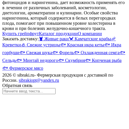
фитонцидов и нарингенина, дает возможность применять его
в лечении от различных заболеваний, косметологии,
диетологии, ароматерапии и кулинарии. Особые свойства
нарингенина, который содержится в белых перегородках
плода, помогают при повышенном уровне холестерина в
крови и при болезнях желудочно-кишечного тракта.
Купить грейпфрут
Каталог продукции
О компании
Заказать доставку:
🦞
Живые раки
🦀
Камчатские крабы
🦐
Креветки
🦪
Свежие устрицы
🐟
Красная икра кеты
🐟
Икра
горбуши
🐟
Свежая щука
🐟
Форель
🐟
Охлажденная семга
🐟
Сельдь
🐟
Минтай недорого
🐟
Скумбрия
🐟
Копченая рыба
🐟
Фермерское мясо
2026 © sibraki.ru- Фермерская продукция с доставкой по
России.
sibrakiopt@yandex.ru
Обратная связь