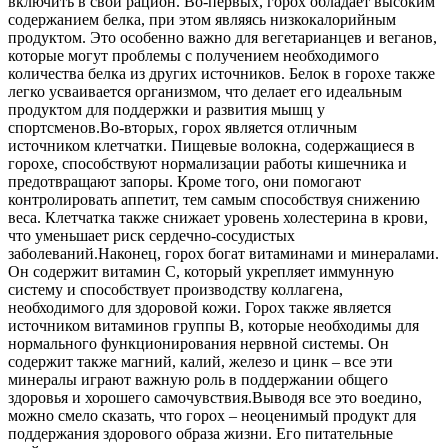
включить в свой рацион. Во-первых, горох обладает высоким
содержанием белка, при этом являясь низкокалорийным
продуктом. Это особенно важно для вегетарианцев и веганов,
которые могут проблемы с получением необходимого
количества белка из других источников. Белок в горохе также
легко усваивается организмом, что делает его идеальным
продуктом для поддержки и развития мышц у
спортсменов.
Во-вторых, горох является отличным
источником клетчатки. Пищевые волокна, содержащиеся в
горохе, способствуют нормализации работы кишечника и
предотвращают запоры. Кроме того, они помогают
контролировать аппетит, тем самым способствуя снижению
веса. Клетчатка также снижает уровень холестерина в крови,
что уменьшает риск сердечно-сосудистых
заболеваний.
Наконец, горох богат витаминами и минералами.
Он содержит витамин С, который укрепляет иммунную
систему и способствует производству коллагена,
необходимого для здоровой кожи. Горох также является
источником витаминов группы В, которые необходимы для
нормального функционирования нервной системы. Он
содержит также магний, калий, железо и цинк – все эти
минералы играют важную роль в поддержании общего
здоровья и хорошего самочувствия.
Выводя все это воедино,
можно смело сказать, что горох – неоценимый продукт для
поддержания здорового образа жизни. Его питательные