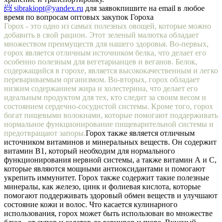
📨 sibrakiopt@yandex.ru
для заявок
пишите на email в любое
время по вопросам оптовых закупок Гороха
Горох - это одно из самых полезных овощей, которые можно
добавить в свой рацион. Этот зеленый малютка обладает
множеством преимуществ для нашего здоровья. Во-первых,
горох является отличным источником белка, что делает его
особенно полезным для вегетарианцев и веганов. Белок,
содержащийся в горохе, является высококачественным и легко
перевариваемым организмом. Во-вторых, горох обладает
низким содержанием жира и холестерина, что делает его
идеальным продуктом для тех, кто следит за своим весом и
состоянием сердечно-сосудистой системы. Кроме того, горох
богат пищевыми волокнами, которые помогают поддерживать
нормальное функционирование пищеварительной системы и
предотвращают запоры.
Горох также является отличным
источником витаминов и минеральных веществ. Он содержит
витамин В1, который необходим для нормального
функционирования нервной системы, а также витамин А и С,
которые являются мощными антиоксидантами и помогают
укрепить иммунитет. Горох также содержит такие полезные
минералы, как железо, цинк и фолиевая кислота, которые
помогают поддерживать здоровый обмен веществ и улучшают
состояние кожи и волос. Что касается кулинарного
использования, горох может быть использован во множестве