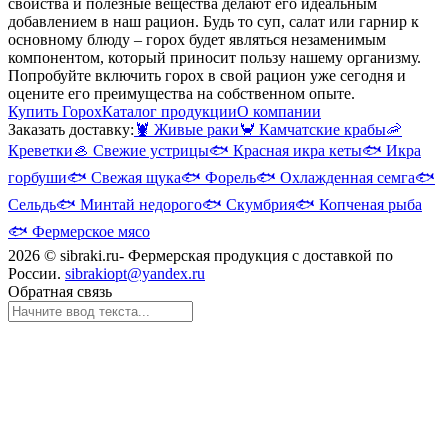
свойства и полезные вещества делают его идеальным
добавлением в наш рацион. Будь то суп, салат или гарнир к
основному блюду – горох будет являться незаменимым
компонентом, который приносит пользу нашему организму.
Попробуйте включить горох в свой рацион уже сегодня и
оцените его преимущества на собственном опыте.
Купить Горох
Каталог продукции
О компании
Заказать доставку:
🦞
Живые раки
🦀
Камчатские крабы
🦐
Креветки
🦪
Свежие устрицы
🐟
Красная икра кеты
🐟
Икра
горбуши
🐟
Свежая щука
🐟
Форель
🐟
Охлажденная семга
🐟
Сельдь
🐟
Минтай недорого
🐟
Скумбрия
🐟
Копченая рыба
🐟
Фермерское мясо
2026 © sibraki.ru- Фермерская продукция с доставкой по
России.
sibrakiopt@yandex.ru
Обратная связь