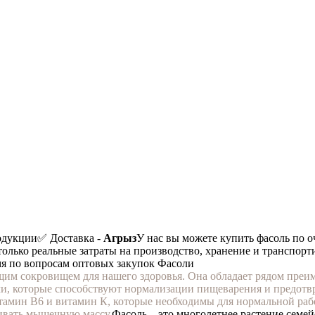
одукции
✅ Доставка -
Агрыз
У нас вы можете купить фасоль по о
 только реальные затраты на производство, хранение и транспорт
мя по вопросам оптовых закупок Фасоли
оящим сокровищем для нашего здоровья. Она обладает рядом пре
и, которые способствуют нормализации пищеварения и предотв
итамин В6 и витамин К, которые необходимы для нормальной ра
ивать мышечную массу.
Фасоль – это многолетнее растение семей