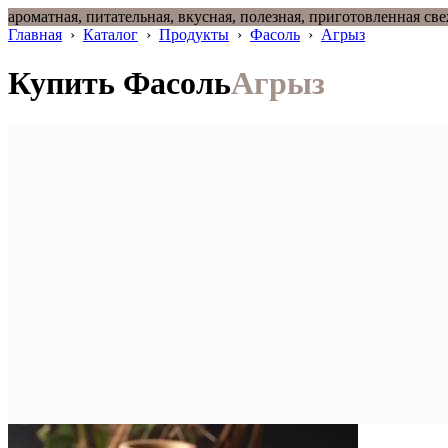
ароматная, питательная, вкусная, полезная, приготовленная св
Главная
›
Каталог
›
Продукты
›
Фасоль
›
Агрыз
Купить Фасоль
Агрыз