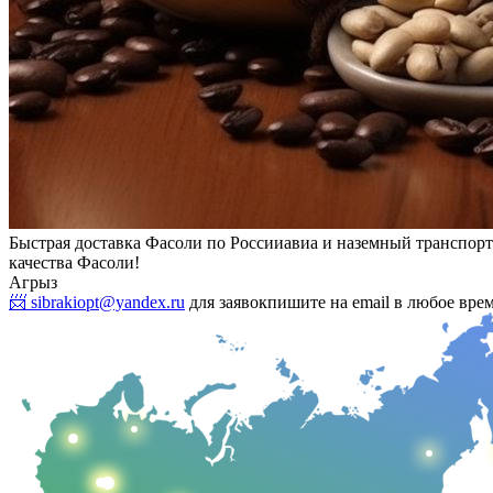
Быстрая доставка Фасоли по России
авиа и наземный транспорт
качества Фасоли!
Агрыз
📨 sibrakiopt@yandex.ru
для заявок
пишите на email в любое вре