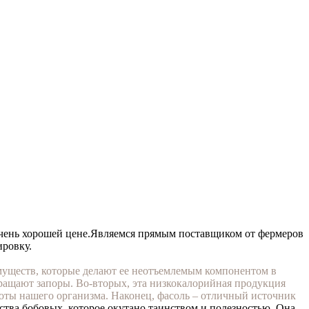
чень хорошей цене.
Являемся прямым поставщиком от фермеров
ировку.
имуществ, которые делают ее неотъемлемым компонентом в
ращают запоры. Во-вторых, эта низкокалорийная продукция
боты нашего организма. Наконец, фасоль – отличный источник
ства бобовых, которое окутано таинством и полезностью. Она