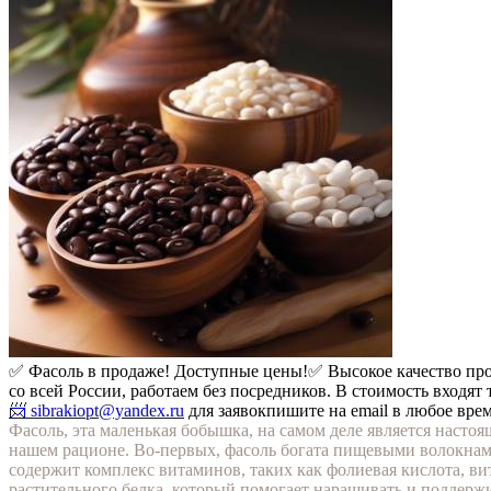
✅ Фасоль в продаже! Доступные цены!
✅ Высокое качество пр
со всей России, работаем без посредников. В стоимость входят
📨 sibrakiopt@yandex.ru
для заявок
пишите на email в любое вре
Фасоль, эта маленькая бобышка, на самом деле является наст
нашем рационе. Во-первых, фасоль богата пищевыми волокнам
содержит комплекс витаминов, таких как фолиевая кислота, в
растительного белка, который помогает наращивать и поддерж