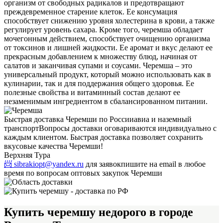
организм от свободных радикалов и предотвращают
преждевременное старение клеток. Ее консумация
способствует снижению уровня холестерина в крови, а также
регулирует уровень сахара. Кроме того, черемша обладает
мочегонным действием, способствует очищению организма
от токсинов и лишней жидкости. Ее аромат и вкус делают ее
прекрасным добавлением к множеству блюд, начиная от
салатов и заканчивая супами и соусами. Черемша – это
универсальный продукт, который можно использовать как в
кулинарии, так и для поддержания общего здоровья. Ее
полезные свойства и витаминный состав делают ее
незаменимым ингредиентом в сбалансированном питании.
Быстрая доставка Черемши по России
авиа и наземный
транспорт
Вопросы доставки оговариваются индивидуально с
каждым клиентом. Быстрая доставка позволяет сохранить
вкусовые качества Черемши!
Верхняя Тура
📨 sibrakiopt@yandex.ru
для заявок
пишите на email в любое
время по вопросам оптовых закупок Черемши
Купить черемшу недорого в городе