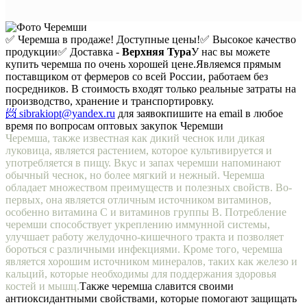
✅ Черемша в продаже! Доступные цены!
✅ Высокое качество
продукции
✅ Доставка -
Верхняя Тура
У нас вы можете
купить черемша по очень хорошей цене.
Являемся прямым
поставщиком от фермеров со всей России, работаем без
посредников. В стоимость входят только реальные затраты на
производство, хранение и транспортировку.
📨 sibrakiopt@yandex.ru
для заявок
пишите на email в любое
время по вопросам оптовых закупок Черемши
Черемша, также известная как дикий чеснок или дикая
луковица, является растением, которое культивируется и
употребляется в пищу. Вкус и запах черемши напоминают
обычный чеснок, но более мягкий и нежный. Черемша
обладает множеством преимуществ и полезных свойств. Во-
первых, она является отличным источником витаминов,
особенно витамина С и витаминов группы В. Потребление
черемши способствует укреплению иммунной системы,
улучшает работу желудочно-кишечного тракта и позволяет
бороться с различными инфекциями. Кроме того, черемша
является хорошим источником минералов, таких как железо и
кальций, которые необходимы для поддержания здоровья
костей и мышц.
Также черемша славится своими
антиоксидантными свойствами, которые помогают защищать