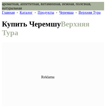
ароматная, аппетитная, витаминная, нежная, полезная,
натуральная
Главная
›
Каталог
›
Продукты
›
Черемша
›
Верхняя Тура
Купить Черемшу
Верхняя
Тура