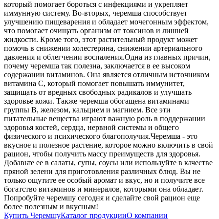
который помогает бороться с инфекциями и укрепляет
иммунную систему. Во-вторых, черемша способствует
улучшению пищеварения и обладает мочегонным эффектом,
что помогает очищать организм от токсинов и лишней
жидкости. Кроме того, этот растительный продукт может
помочь в снижении холестерина, снижении артериального
давления и облегчении воспаления.
Одна из главных причин,
почему черемша так полезна, заключается в ее высоком
содержании витаминов. Она является отличным источником
витамина С, который помогает повышать иммунитет,
защищать от вредных свободных радикалов и улучшать
здоровье кожи. Также черемша обогащена витаминами
группы В, железом, кальцием и магнием. Все эти
питательные вещества играют важную роль в поддержании
здоровья костей, сердца, нервной системы и общего
физического и психического благополучия.
Черемша - это
вкусное и полезное растение, которое можно включить в свой
рацион, чтобы получить массу преимуществ для здоровья.
Добавьте ее в салаты, супы, соусы или используйте в качестве
пряной зелени для приготовления различных блюд. Вы не
только ощутите ее особый аромат и вкус, но и получите все
богатство витаминов и минералов, которыми она обладает.
Попробуйте черемшу сегодня и сделайте свой рацион еще
более полезным и вкусным!
Купить Черемшу
Каталог продукции
О компании