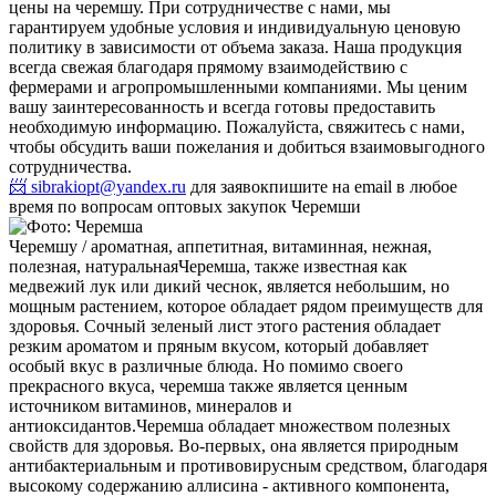
цены на черемшу. При сотрудничестве с нами, мы
гарантируем удобные условия и индивидуальную ценовую
политику в зависимости от объема заказа. Наша продукция
всегда свежая благодаря прямому взаимодействию с
фермерами и агропромышленными компаниями. Мы ценим
вашу заинтересованность и всегда готовы предоставить
необходимую информацию. Пожалуйста, свяжитесь с нами,
чтобы обсудить ваши пожелания и добиться взаимовыгодного
сотрудничества.
📨 sibrakiopt@yandex.ru
для заявок
пишите на email в любое
время по вопросам оптовых закупок Черемши
Черемшу / ароматная, аппетитная, витаминная, нежная,
полезная, натуральная
Черемша, также известная как
медвежий лук или дикий чеснок, является небольшим, но
мощным растением, которое обладает рядом преимуществ для
здоровья. Сочный зеленый лист этого растения обладает
резким ароматом и пряным вкусом, который добавляет
особый вкус в различные блюда. Но помимо своего
прекрасного вкуса, черемша также является ценным
источником витаминов, минералов и
антиоксидантов.
Черемша обладает множеством полезных
свойств для здоровья. Во-первых, она является природным
антибактериальным и противовирусным средством, благодаря
высокому содержанию аллисина - активного компонента,