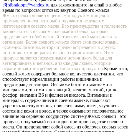
📨 sibrakiopt@yandex.ru
для заявок
пишите на email в любое
время по вопросам оптовых закупок Соевого жмыха
Жмых соевый является ценным продуктом пищевой
промышленности, который получают в результате
изготовления соевого масла. Его преимущества и полезность
заключаются в высоком содержании белка, который
представляет собой важный строительный материал для
организма. Белок соевого жмыха богат аминокислотами,
особенно лизином, который редко встречается в других
источниках пищи растительного происхождения. Этот
продукт является незаменимым источником белка для
вегетарианцев и веганов, а также для людей, которые
ограничивают потребление животных продуктов.
Кроме того,
соевый жмых содержит большое количество клетчатки, что
способствует нормализации работы кишечника и
предотвращает запоры. Он также богат витаминами и
минералами, такими как кальций, железо, магний, цинк,
фосфор, витамин В6 и фолиевая кислота. Витамины и
минералы, содержащиеся в соевом жмыхе, помогают
укрепить костную ткань, повысить иммунитет, улучшить
состояние кожи и волос, а также оказывают положительное
влияние на сердечно-сосудистую систему.
Жмых соевый - это
продукт, получаемый из отходов при производстве соевого
масла. Он представляет собой смесь из оболочек соевых зерен