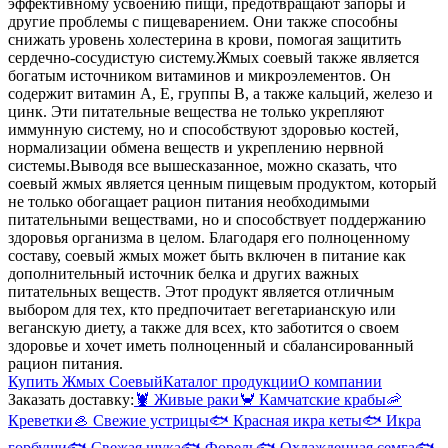
эффективному усвоению пищи, предотвращают запоры и
другие проблемы с пищеварением. Они также способны
снижать уровень холестерина в крови, помогая защитить
сердечно-сосудистую систему.
Жмых соевый также является
богатым источником витаминов и микроэлементов. Он
содержит витамин А, Е, группы В, а также кальций, железо и
цинк. Эти питательные вещества не только укрепляют
иммунную систему, но и способствуют здоровью костей,
нормализации обмена веществ и укреплению нервной
системы.
Выводя все вышесказанное, можно сказать, что
соевый жмых является ценным пищевым продуктом, который
не только обогащает рацион питания необходимыми
питательными веществами, но и способствует поддержанию
здоровья организма в целом. Благодаря его полноценному
составу, соевый жмых может быть включен в питание как
дополнительный источник белка и других важных
питательных веществ. Этот продукт является отличным
выбором для тех, кто предпочитает вегетарианскую или
веганскую диету, а также для всех, кто заботится о своем
здоровье и хочет иметь полноценный и сбалансированный
рацион питания.
Купить Жмых Соевый
Каталог продукции
О компании
Заказать доставку:
🦞
Живые раки
🦀
Камчатские крабы
🦐
Креветки
🦪
Свежие устрицы
🐟
Красная икра кеты
🐟
Икра
горбуши
🐟
Свежая щука
🐟
Форель
🐟
Охлажденная семга
🐟