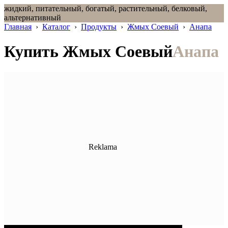
жидкий, питательный, богатый, растительный, белковый,
альтернативный
Главная
›
Каталог
›
Продукты
›
Жмых Соевый
›
Анапа
Купить Жмых Соевый
Анапа