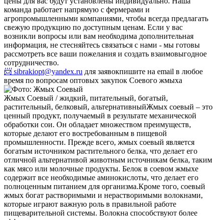
цены для вас будут установлены индивидуально. Наша
команда работает напрямую с фермерами и
агропромышленными компаниями, чтобы всегда предлагать
свежую продукцию по доступным ценам. Если у вас
возникли вопросы или вам необходима дополнительная
информация, не стесняйтесь связаться с нами - мы готовы
рассмотреть все ваши пожелания и создать взаимовыгодное
сотрудничество.
📨 sibrakiopt@yandex.ru
для заявок
пишите на email в любое
время по вопросам оптовых закупок Соевого жмыха
Жмых Соевый / жидкий, питательный, богатый,
растительный, белковый, альтернативный
Жмых соевый – это
ценный продукт, получаемый в результате механической
обработки сои. Он обладает множеством преимуществ,
которые делают его востребованным в пищевой
промышленности. Прежде всего, жмых соевый является
богатым источником растительного белка, что делает его
отличной альтернативой животным источникам белка, таким
как мясо или молочные продукты. Белок в соевом жмыхе
содержит все необходимые аминокислоты, что делает его
полноценным питанием для организма.
Кроме того, соевый
жмых богат растворимыми и нерастворимыми волокнами,
которые играют важную роль в правильной работе
пищеварительной системы. Волокна способствуют более