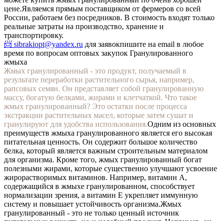
цене.
Являемся прямым поставщиком от фермеров со всей
России, работаем без посредников. В стоимость входят только
реальные затраты на производство, хранение и
транспортировку.
📨 sibrakiopt@yandex.ru
для заявок
пишите на email в любое
время по вопросам оптовых закупок Гранулированного
жмыха
Жмых гранулированный - это продукт, получаемый в
результате переработки растительного сырья, например,
рапсовых семян. Он представляет собой гранулированную
массу, богатую белками, жирами и клетчаткой. Что такое
жмых гранулированный? Это остатки после процесса
экстракции растительных масел, которые затем сушат и
гранулируют для удобства использования.
Одним из основных
преимуществ жмыха гранулированного является его высокая
питательная ценность. Он содержит большое количество
белка, который является важным строительным материалом
для организма. Кроме того, жмых гранулированный богат
полезными жирами, которые существенно улучшают усвоение
жирорастворимых витаминов. Например, витамин А,
содержащийся в жмыхе гранулированном, способствует
нормализации зрения, а витамин Е укрепляет иммунную
систему и повышает устойчивость организма.
Жмых
гранулированный - это не только ценный источник