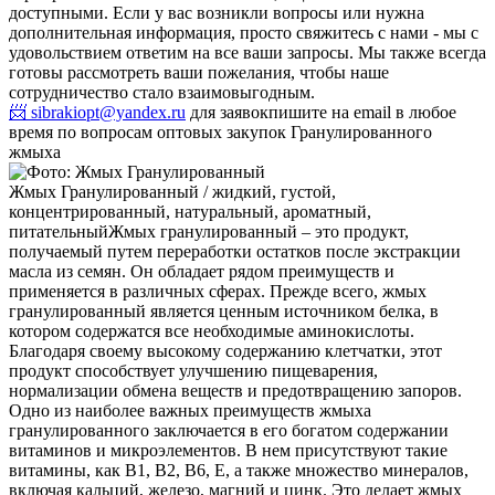
доступными. Если у вас возникли вопросы или нужна
дополнительная информация, просто свяжитесь с нами - мы с
удовольствием ответим на все ваши запросы. Мы также всегда
готовы рассмотреть ваши пожелания, чтобы наше
сотрудничество стало взаимовыгодным.
📨 sibrakiopt@yandex.ru
для заявок
пишите на email в любое
время по вопросам оптовых закупок Гранулированного
жмыха
Жмых Гранулированный / жидкий, густой,
концентрированный, натуральный, ароматный,
питательный
Жмых гранулированный – это продукт,
получаемый путем переработки остатков после экстракции
масла из семян. Он обладает рядом преимуществ и
применяется в различных сферах. Прежде всего, жмых
гранулированный является ценным источником белка, в
котором содержатся все необходимые аминокислоты.
Благодаря своему высокому содержанию клетчатки, этот
продукт способствует улучшению пищеварения,
нормализации обмена веществ и предотвращению запоров.
Одно из наиболее важных преимуществ жмыха
гранулированного заключается в его богатом содержании
витаминов и микроэлементов. В нем присутствуют такие
витамины, как В1, В2, В6, Е, а также множество минералов,
включая кальций, железо, магний и цинк. Это делает жмых