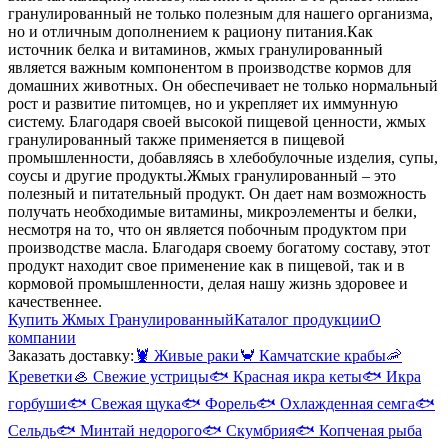
гранулированный не только полезным для нашего организма,
но и отличным дополнением к рациону питания.
Как
источник белка и витаминов, жмых гранулированный
является важным компонентом в производстве кормов для
домашних животных. Он обеспечивает не только нормальный
рост и развитие питомцев, но и укрепляет их иммунную
систему. Благодаря своей высокой пищевой ценности, жмых
гранулированный также применяется в пищевой
промышленности, добавляясь в хлебобулочные изделия, супы,
соусы и другие продукты.
Жмых гранулированный – это
полезный и питательный продукт. Он дает нам возможность
получать необходимые витамины, микроэлементы и белки,
несмотря на то, что он является побочным продуктом при
производстве масла. Благодаря своему богатому составу, этот
продукт находит свое применение как в пищевой, так и в
кормовой промышленности, делая нашу жизнь здоровее и
качественнее.
Купить Жмых Гранулированный
Каталог продукции
О
компании
Заказать доставку:
🦞
Живые раки
🦀
Камчатские крабы
🦐
Креветки
🦪
Свежие устрицы
🐟
Красная икра кеты
🐟
Икра
горбуши
🐟
Свежая щука
🐟
Форель
🐟
Охлажденная семга
🐟
Сельдь
🐟
Минтай недорого
🐟
Скумбрия
🐟
Копченая рыба