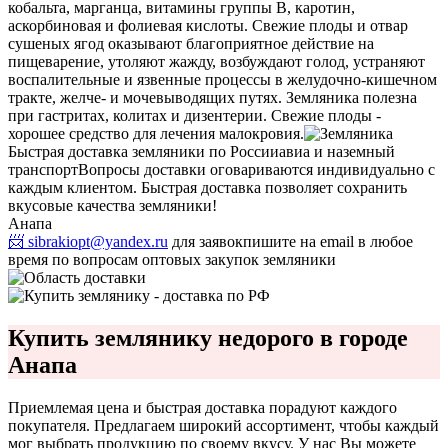
кобальта, марганца, витамины группы В, каротин,
аскорбиновая и фолиевая кислоты. Свежие плоды и отвар
сушеных ягод оказывают благоприятное действие на
пищеварение, утоляют жажду, возбуждают голод, устраняют
воспалительные и язвенные процессы в желудочно-кишечном
тракте, желче- и мочевыводящих путях. Земляника полезна
при гастритах, колитах и дизентерии. Свежие плоды -
хорошее средство для лечения малокровия.
Быстрая доставка земляники по России
авиа и наземный
транспорт
Вопросы доставки оговариваются индивидуально с
каждым клиентом. Быстрая доставка позволяет сохранить
вкусовые качества земляники!
Анапа
📨 sibrakiopt@yandex.ru
для заявок
пишите на email в любое
время по вопросам оптовых закупок земляники
Купить землянику недорого в городе
Анапа
Приемлемая цена и быстрая доставка порадуют каждого
покупателя. Предлагаем широкий ассортимент, чтобы каждый
мог выбрать продукцию по своему вкусу. У нас Вы можете