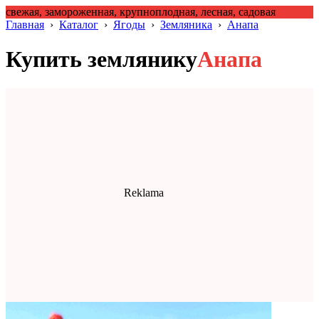
свежая, замороженная, крупноплодная, лесная, садовая
Главная
›
Каталог
›
Ягоды
›
Земляника
›
Анапа
Купить землянику
Анапа