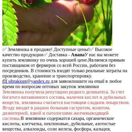
✅ Земляника в продаже! Доступные цены!
✅ Высокое
качество продукции
✅ Доставка -
Анапа
У нас вы можете
купить землянику по очень хорошей цене.
Являемся прямым
поставщиком от фермеров со всей России, работаем без
посредников. В стоимость входят только реальные затраты на
производство, хранение и транспортировку.
📨 sibrakiopt@yandex.ru
для заявок
пишите на email в любое
время по вопросам оптовых закупок земляники
Земляника получила репутацию редкого деликатеса. За счет
богатого витаминного состава, наличия кислот и дубильных
веществ, земляника считается настоящим сладким лекарством.
Ягоду вводят в рацион больным гастритом, колитом,
дизентерией, язвой и патологиями желчевыводящей
системы.
В землянике содержатся сахара, органические
кислоты, клетчатка, пектиновые, дубильные, азотистые
вещества, алкалоиды, соли железа, фосфора, кальция,