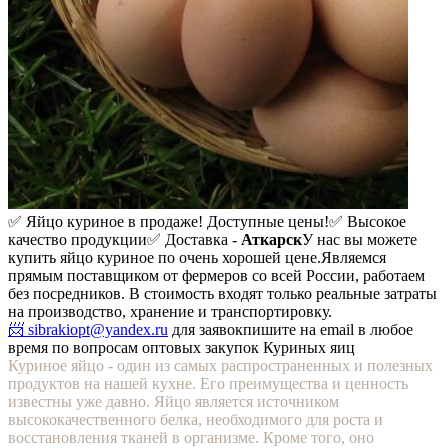
✅ Яйцо куриное в продаже! Доступные цены!
✅ Высокое
качество продукции
✅ Доставка -
Аткарск
У нас вы можете
купить яйцо куриное по очень хорошей цене.
Являемся
прямым поставщиком от фермеров со всей России, работаем
без посредников. В стоимость входят только реальные затраты
на производство, хранение и транспортировку.
📨 sibrakiopt@yandex.ru
для заявок
пишите на email в любое
время по вопросам оптовых закупок Куриных яиц
Куриное яйцо - один из самых распространенных и полезных
продуктов на нашей кухне. Его преимущества и ценность
известны уже давно. Яйцо является источником
высококачественного белка, необходимого для роста и
восстановления тканей в организме. Кроме того, оно