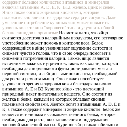
содержит большое количество витаминов и минералов,
включая витамины A, D, E, K, B12, железо, цинк и селен.
Яйцо также богато жирными кислотами, которые
положительно влияют на здоровье сердца и сосудов. Даже
умеренное потребление куриных яиц может повысить
уровень холестерина "хорошего" типа и улучшить общий
баланс липидов в организме.
Несмотря на то, что яйцо
считается достаточно калорийным продуктом, его регулярное
употребление может помочь в контроле веса. Белок
содержащийся в яйце увеличивает ощущение сытости и
снижает чувство голода, что в свою очередь помогает в
снижении потребления калорий. Также, яйцо является
источником важных нутриентов, таких как холин, который
необходим для нормального функционирования мозга и
нервной системы, и лейцин – аминокислоты, необходимой
для роста и ремонта мышц. Оно также способствует
улучшению зрения и здоровья кожи благодаря наличию
витаминов A, E и B2.
Куриное яйцо - это настоящий
природный пакет питательных веществ. Оно состоит из
желтка и белка, каждый из которых обладает своими
полезными свойствами. Желток богат витаминами A, D, E и
К, а также содержит минералы и жирные кислоты. Белок же
является источником высококачественного белка, которое
необходимо для роста, восстановления и поддержания
здоровой мышечной массы. Куриное яйцо также обильным