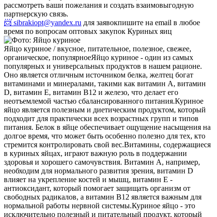
рассмотреть ваши пожелания и создать взаимовыгодную
партнерскую связь.
📨 sibrakiopt@yandex.ru
для заявок
пишите на email в любое
время по вопросам оптовых закупок Куриных яиц
Яйцо куриное / вкусное, питательное, полезное, свежее,
органическое, популярное
Яйцо куриное - один из самых
популярных и универсальных продуктов в нашем рационе.
Оно является отличным источником белка, желтец богат
витаминами и минералами, такими как витамин А, витамин
D, витамин E, витамин B12 и железо, что делает его
неотъемлемой частью сбалансированного питания.
Куриное
яйцо является полезным и диетическим продуктом, который
подходит для практически всех возрастных групп и типов
питания. Белок в яйце обеспечивает ощущение насыщения на
долгое время, что может быть особенно полезно для тех, кто
стремится контролировать свой вес.
Витамины, содержащиеся
в куриных яйцах, играют важную роль в поддержании
здоровья и хорошего самочувствия. Витамин А, например,
необходим для нормального развития зрения, витамин D
влияет на укрепление костей и мышц, витамин E -
антиоксидант, который помогает защищать организм от
свободных радикалов, а витамин B12 является важным для
нормальной работы нервной системы.
Куриное яйцо - это
исключительно полезный и питательный продукт, который