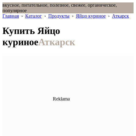
вкусное, питательное, полезное, свежее, органическое,
популярное
Главная
›
Каталог
›
Продукты
›
Яйцо куриное
›
Аткарск
Купить Яйцо
куриное
Аткарск