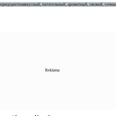
беспрецедентнаявкусный, питательный, ароматный, свежий, сочн