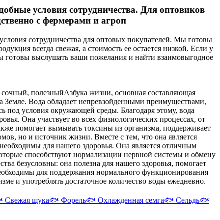
обные условия сотрудничества. Для оптовиков
ственно с фермерами и агроп
условия сотрудничества для оптовых покупателей. Мы готовы
дукция всегда свежая, а стоимость ее остается низкой. Если у
Мы готовы выслушать ваши пожелания и найти взаимовыгодное
, сочный, полезный
Азбука жизни, основная составляющая
на Земле. Вода обладает непревзойденными преимуществами,
ясь под условия окружающей среды. Благодаря этому, вода
ровья. Она участвует во всех физиологических процессах, от
акже помогает вымывать токсины из организма, поддерживает
омов, но и источник жизни. Вместе с тем, что она является
необходимы для нашего здоровья. Она является отличным
которые способствуют нормализации нервной системы и обмену
ества безусловны: она полезна для нашего здоровья, помогает
 необходимы для поддержания нормального функционирования
изме и употреблять достаточное количество воды ежедневно.

Свежая щука
🐟
Форель
🐟
Охлажденная семга
🐟
Сельдь
🐟