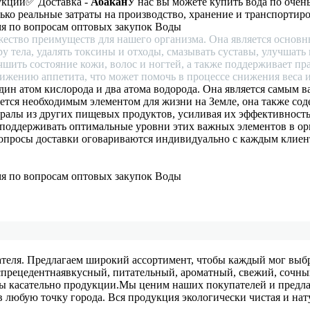
укции
✅ Доставка -
Абакан
У нас вы можете купить вода по очен
лько реальные затраты на производство, хранение и транспортиро
мя по вопросам оптовых закупок Воды
жество преимуществ для нашего организма. Она является основ
 тела, удалять токсины и отходы, смазывать суставы, улучшат
чшить состояние кожи, волос и ногтей, а также поддерживает п
ижению аппетита, что может помочь в процессе снижения веса и
один атом кислорода и два атома водорода. Она является самым
яется необходимым элементом для жизни на Земле, она также с
ералы из других пищевых продуктов, усиливая их эффективност
 поддерживать оптимальные уровни этих важных элементов в ор
опросы доставки оговариваются индивидуально с каждым клиенто
мя по вопросам оптовых закупок Воды
теля. Предлагаем широкий ассортимент, чтобы каждый мог выбр
спрецедентная
вкусный, питательный, ароматный, свежий, сочны
сы касательно продукции.
Мы ценим наших покупателей и предла
в любую точку города. Вся продукция экологически чистая и нат