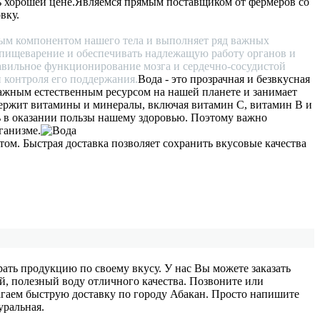
ь хорошей цене.
Являемся прямым поставщиком от фермеров со
вку.
ным компонентом нашего тела и выполняет ряд важных
ь пищеварение и обеспечивать надлежащую работу органов и
равильное функционирование мозга и сердечно-сосудистой
 контроля его поддержания.
Вода - это прозрачная и безвкусная
 важным естественным ресурсом на нашей планете и занимает
одержит витамины и минералы, включая витамин С, витамин В и
ь в оказании пользы нашему здоровью. Поэтому важно
ганизме.
м. Быстрая доставка позволяет сохранить вкусовые качества
ать продукцию по своему вкусу. У нас Вы можете заказать
й, полезный воду отличного качества. Позвоните или
гаем быструю доставку по городу Абакан. Просто напишите
уральная.