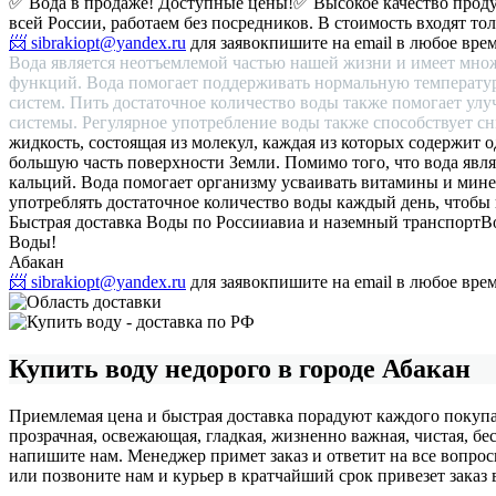
✅ Вода в продаже! Доступные цены!
✅ Высокое качество прод
всей России, работаем без посредников. В стоимость входят то
📨 sibrakiopt@yandex.ru
для заявок
пишите на email в любое вре
Вода является неотъемлемой частью нашей жизни и имеет мно
функций. Вода помогает поддерживать нормальную температуру
систем. Пить достаточное количество воды также помогает улу
системы. Регулярное употребление воды также способствует сн
жидкость, состоящая из молекул, каждая из которых содержит 
большую часть поверхности Земли. Помимо того, что вода явл
кальций. Вода помогает организму усваивать витамины и мин
употреблять достаточное количество воды каждый день, чтобы
Быстрая доставка Воды по России
авиа и наземный транспорт
В
Воды!
Абакан
📨 sibrakiopt@yandex.ru
для заявок
пишите на email в любое вре
Купить воду недорого в городе Абакан
Приемлемая цена и быстрая доставка порадуют каждого покупа
прозрачная, освежающая, гладкая, жизненно важная, чистая, бе
напишите нам. Менеджер примет заказ и ответит на все вопро
или позвоните нам и курьер в кратчайший срок привезет заказ 