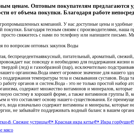
ным ценам. Оптовым покупателям предлагаются уд
ти от объема покупки. Благодаря работе непосред
агропромышленных компаний. У нас доступные цены и удобные 
 покупки. Благодаря тесным связям с производителями, наша про
 просто свяжитесь с нами по телефону или напишите письмо. 
мя по вопросам оптовых закупок Воды
стая, беспрецедентнаявкусный, питательный, ароматный, свежий
сопровождает нас повсюду и необходимо для поддержания жизни 
 твердой (лед) и газообразной (пар), исключительно подстраива
нашего организма.
Вода имеет огромное значение для нашего здо
 поддержания температуры тела и смазывания суставов. Вода т
 работу органов и систем.
Вода - это не только простой набор ат
ганизма, содержит множество витаминов и минералов, которые 
нную систему в хорошей форме, а также витаминов группы B, 
 пьем и что составляет основу нашего существования. Ее преимущ
ого, вода изначально содержит витамины и минералы, которые
ергии, не забывайте поддерживать водный баланс в вашем орган
тки
🦪
Свежие устрицы
🐟
Красная икра кеты
🐟
Икра горбуши

е мясо