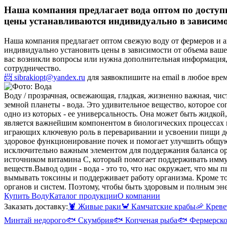
Наша компания предлагает вода оптом по доступ
цены устанавливаются индивидуально в зависимос
Наша компания предлагает оптом свежую воду от фермеров и 
индивидуально установить цены в зависимости от объема вашей
вас возникли вопросы или нужна дополнительная информация,
сотрудничество.
📨 sibrakiopt@yandex.ru
для заявок
пишите на email в любое вре
Воду / прозрачная, освежающая, гладкая, жизненно важная, чи
земной планеты - вода. Это удивительное вещество, которое 
одно из которых - ее универсальность. Она может быть жидкой,
является важнейшим компонентом в биологических процессах 
играющих ключевую роль в переваривании и усвоении пищи до
здоровое функционирование почек и помогает улучшить общую
исключительно важным элементом для поддержания баланса ор
источником витамина С, который помогает поддерживать имму
веществ.
Вывод один - вода - это то, что нас окружает, что мы
вымывать токсины и поддерживает работу организма. Кроме т
органов и систем. Поэтому, чтобы быть здоровым и полным эн
Купить Воду
Каталог продукции
О компании
Заказать доставку:
🦞
Живые раки
🦀
Камчатские крабы
🦐
Креве
Минтай недорого
🐟
Скумбрия
🐟
Копченая рыба
🐟
Фермерско