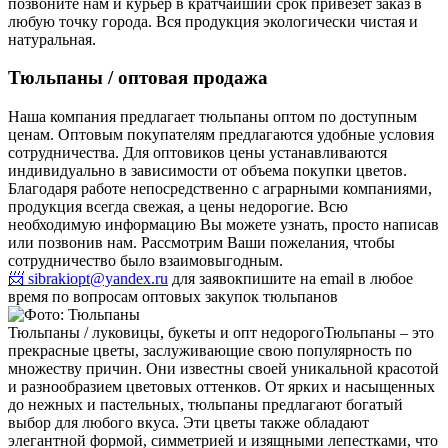
позвоните нам и курьер в кратчайший срок привезет заказ в
любую точку города. Вся продукция экологически чистая и
натуральная.
Тюльпаны / оптовая продажа
Наша компания предлагает тюльпаны оптом по доступным
ценам. Оптовым покупателям предлагаются удобные условия
сотрудничества. Для оптовиков цены устанавливаются
индивидуально в зависимости от объема покупки цветов.
Благодаря работе непосредственно с аграрными компаниями,
продукция всегда свежая, а цены недорогие. Всю
необходимую информацию Вы можете узнать, просто написав
или позвонив нам. Рассмотрим Ваши пожелания, чтобы
сотрудничество было взаимовыгодным.
📨 sibrakiopt@yandex.ru
для заявок
пишите на email в любое
время по вопросам оптовых закупок тюльпанов
Тюльпаны / луковицы, букеты и опт недорого
Тюльпаны – это
прекрасные цветы, заслуживающие свою популярность по
множеству причин. Они известны своей уникальной красотой
и разнообразием цветовых оттенков. От ярких и насыщенных
до нежных и пастельных, тюльпаны предлагают богатый
выбор для любого вкуса. Эти цветы также обладают
элегантной формой, симметрией и изящными лепестками, что