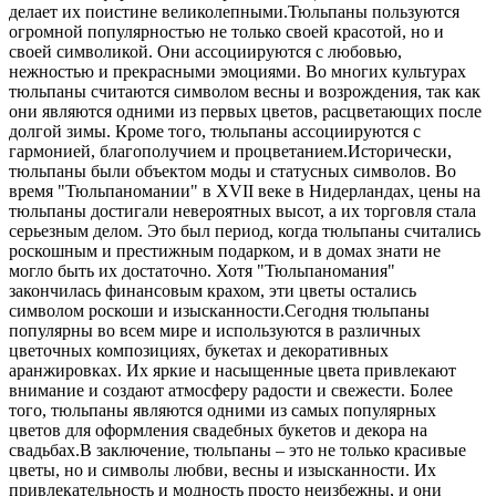
делает их поистине великолепными.
Тюльпаны пользуются
огромной популярностью не только своей красотой, но и
своей символикой. Они ассоциируются с любовью,
нежностью и прекрасными эмоциями. Во многих культурах
тюльпаны считаются символом весны и возрождения, так как
они являются одними из первых цветов, расцветающих после
долгой зимы. Кроме того, тюльпаны ассоциируются с
гармонией, благополучием и процветанием.
Исторически,
тюльпаны были объектом моды и статусных символов. Во
время "Тюльпаномании" в XVII веке в Нидерландах, цены на
тюльпаны достигали невероятных высот, а их торговля стала
серьезным делом. Это был период, когда тюльпаны считались
роскошным и престижным подарком, и в домах знати не
могло быть их достаточно. Хотя "Тюльпаномания"
закончилась финансовым крахом, эти цветы остались
символом роскоши и изысканности.
Сегодня тюльпаны
популярны во всем мире и используются в различных
цветочных композициях, букетах и декоративных
аранжировках. Их яркие и насыщенные цвета привлекают
внимание и создают атмосферу радости и свежести. Более
того, тюльпаны являются одними из самых популярных
цветов для оформления свадебных букетов и декора на
свадьбах.
В заключение, тюльпаны – это не только красивые
цветы, но и символы любви, весны и изысканности. Их
привлекательность и модность просто неизбежны, и они