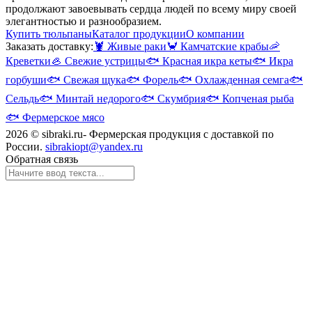
продолжают завоевывать сердца людей по всему миру своей
элегантностью и разнообразием.
Купить тюльпаны
Каталог продукции
О компании
Заказать доставку:
🦞
Живые раки
🦀
Камчатские крабы
🦐
Креветки
🦪
Свежие устрицы
🐟
Красная икра кеты
🐟
Икра
горбуши
🐟
Свежая щука
🐟
Форель
🐟
Охлажденная семга
🐟
Сельдь
🐟
Минтай недорого
🐟
Скумбрия
🐟
Копченая рыба
🐟
Фермерское мясо
2026 © sibraki.ru- Фермерская продукция с доставкой по
России.
sibrakiopt@yandex.ru
Обратная связь