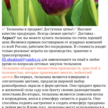
✅ Тюльпаны в продаже! Доступные цены!
✅ Высокое
качество продукции. Всегда свежие цветы!
✅ Доставка -
Агрыз
У нас вы можете купить тюльпаны по очень хорошей
цене.
Являемся прямым поставщиком от аграрных компаний
со всей России, работаем без посредников. В стоимость входят
только реальные затраты на производство, хранение и
транспортировку.
📨 sibrakiopt@yandex.ru
для заявок
пишите на email в любое
время по вопросам оптовых закупок тюльпанов
Тюльпаны обладают множеством преимуществ, красотой и
полезностью, которые привлекают многих любителей
цветов.
Во-первых, тюльпаны являются изящными и
элегантными цветами, предлагая широкий выбор
разнообразных окрасок и форм цветков. Они придают яркости
и жизненной силы саду или букету своими разноцветными
лепестками.
Во-вторых, тюльпаны являются символом весны
и возрождения, внося в атмосферу свежесть и радость. Они
способны поднять настроение и создать атмосферу праздника
в любом месте.
Кроме того, тюльпаны могут использоваться в