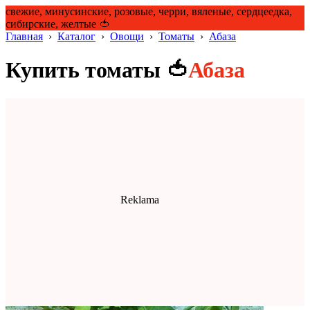
свежие, минусинские, розовые, черри, вяленые, сердцеедка,
сибирские, желтые 🍅
Главная
›
Каталог
›
Овощи
›
Томаты
›
Абаза
Купить томаты 🍅
Абаза