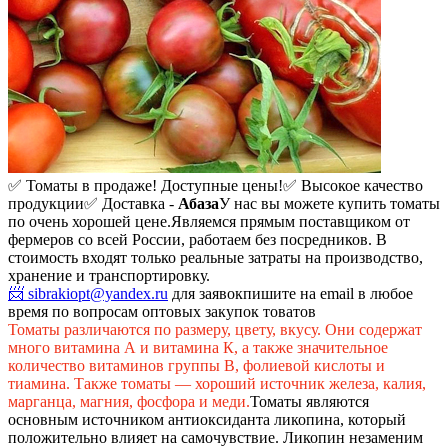
✅ Томаты в продаже! Доступные цены!
✅ Высокое качество
продукции
✅ Доставка -
Абаза
У нас вы можете купить томаты
по очень хорошей цене.
Являемся прямым поставщиком от
фермеров со всей России, работаем без посредников. В
стоимость входят только реальные затраты на производство,
хранение и транспортировку.
📨 sibrakiopt@yandex.ru
для заявок
пишите на email в любое
время по вопросам оптовых закупок товатов
Томаты различаются по размеру, цвету, вкусу. Они содержат
много витамина А и витамина К, а также значительное
количество витаминов группы В, фолиевой кислоты и
тиамина. Также томаты — хороший источник железа, калия,
марганца, магния, фосфора и меди.
Томаты являются
основным источником антиоксиданта ликопина, который
положительно влияет на самочувствие. Ликопин незаменим