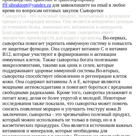
📨 sibrakiopt@yandex.ru
для заявок
пишите на email в любое
время по вопросам оптовых закупок Сыворотки
Сыворотка - это полезный продукт, получаемый в результате
процесса сепарации молока. Она является невероятно ценным
источником белка, аминокислот, витаминов и минералов.
Благодаря своему богатому составу, сыворотка имеет
множество преимуществ для нашего организма.
Во-первых,
сыворотка помогает укрепить иммунную систему и повысить
ее защитные функции. Она содержит витамин С и витамин
В12, которые участвуют в формировании и активации
иммунных клеток. Также сыворотка богата полезными
микроэлементами, такими как цинк и селен, которые
поддерживают здоровье иммунной системы.
Во-вторых,
сыворотка способствует обновлению и регенерации клеток
кожи. Она содержит витамины А и Е, которые являются
мощными антиоксидантами и помогают бороться с вредными
свободными радикалами. Кроме того, сыворотка увлажняет и
питает кожу, делая ее более упругой и молодой. Некоторые
исследования также показали, что сыворотка может помочь
снизить появление морщин и улучшить текстуру кожи.
В
заключение, сыворотка - это чрезвычайно полезный продукт,
который можно использовать не только в пищу, но и в
косметических процедурах. Она является источником важных
витаминов и минералов, которые необходимы для