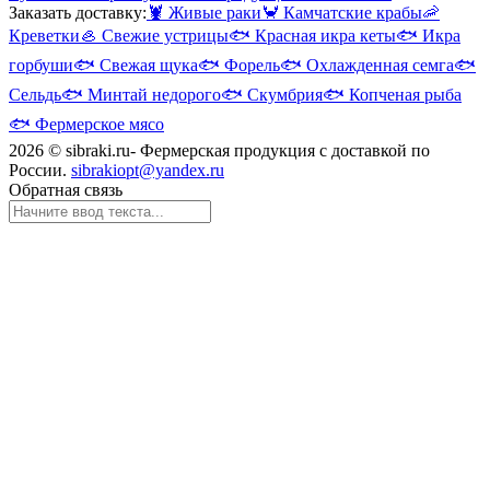
Заказать доставку:
🦞
Живые раки
🦀
Камчатские крабы
🦐
Креветки
🦪
Свежие устрицы
🐟
Красная икра кеты
🐟
Икра
горбуши
🐟
Свежая щука
🐟
Форель
🐟
Охлажденная семга
🐟
Сельдь
🐟
Минтай недорого
🐟
Скумбрия
🐟
Копченая рыба
🐟
Фермерское мясо
2026 © sibraki.ru- Фермерская продукция с доставкой по
России.
sibrakiopt@yandex.ru
Обратная связь