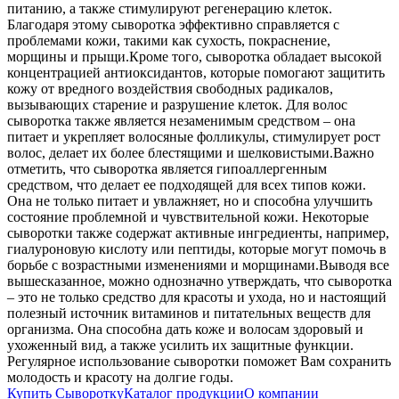
питанию, а также стимулируют регенерацию клеток.
Благодаря этому сыворотка эффективно справляется с
проблемами кожи, такими как сухость, покраснение,
морщины и прыщи.
Кроме того, сыворотка обладает высокой
концентрацией антиоксидантов, которые помогают защитить
кожу от вредного воздействия свободных радикалов,
вызывающих старение и разрушение клеток. Для волос
сыворотка также является незаменимым средством – она
питает и укрепляет волосяные фолликулы, стимулирует рост
волос, делает их более блестящими и шелковистыми.
Важно
отметить, что сыворотка является гипоаллергенным
средством, что делает ее подходящей для всех типов кожи.
Она не только питает и увлажняет, но и способна улучшить
состояние проблемной и чувствительной кожи. Некоторые
сыворотки также содержат активные ингредиенты, например,
гиалуроновую кислоту или пептиды, которые могут помочь в
борьбе с возрастными изменениями и морщинами.
Выводя все
вышесказанное, можно однозначно утверждать, что сыворотка
– это не только средство для красоты и ухода, но и настоящий
полезный источник витаминов и питательных веществ для
организма. Она способна дать коже и волосам здоровый и
ухоженный вид, а также усилить их защитные функции.
Регулярное использование сыворотки поможет Вам сохранить
молодость и красоту на долгие годы.
Купить Сыворотку
Каталог продукции
О компании