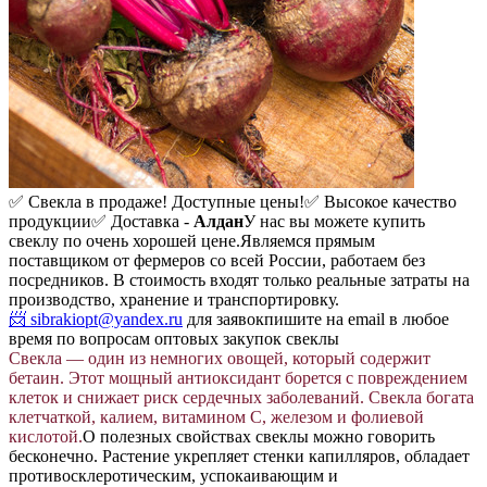
✅ Свекла в продаже! Доступные цены!
✅ Высокое качество
продукции
✅ Доставка -
Алдан
У нас вы можете купить
свеклу по очень хорошей цене.
Являемся прямым
поставщиком от фермеров со всей России, работаем без
посредников. В стоимость входят только реальные затраты на
производство, хранение и транспортировку.
📨 sibrakiopt@yandex.ru
для заявок
пишите на email в любое
время по вопросам оптовых закупок свеклы
Свекла — один из немногих овощей, который содержит
бетаин. Этот мощный антиоксидант борется с повреждением
клеток и снижает риск сердечных заболеваний. Свекла богата
клетчаткой, калием, витамином C, железом и фолиевой
кислотой.
О полезных свойствах свеклы можно говорить
бесконечно. Растение укрепляет стенки капилляров, обладает
противосклеротическим, успокаивающим и