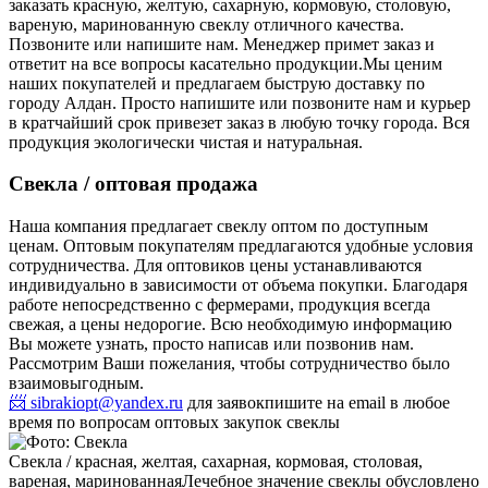
заказать красную, желтую, сахарную, кормовую, столовую,
вареную, маринованную свеклу отличного качества.
Позвоните или напишите нам. Менеджер примет заказ и
ответит на все вопросы касательно продукции.
Мы ценим
наших покупателей и предлагаем быструю доставку по
городу Алдан. Просто напишите или позвоните нам и курьер
в кратчайший срок привезет заказ в любую точку города. Вся
продукция экологически чистая и натуральная.
Свекла / оптовая продажа
Наша компания предлагает свеклу оптом по доступным
ценам. Оптовым покупателям предлагаются удобные условия
сотрудничества. Для оптовиков цены устанавливаются
индивидуально в зависимости от объема покупки. Благодаря
работе непосредственно с фермерами, продукция всегда
свежая, а цены недорогие. Всю необходимую информацию
Вы можете узнать, просто написав или позвонив нам.
Рассмотрим Ваши пожелания, чтобы сотрудничество было
взаимовыгодным.
📨 sibrakiopt@yandex.ru
для заявок
пишите на email в любое
время по вопросам оптовых закупок свеклы
Свекла / красная, желтая, сахарная, кормовая, столовая,
вареная, маринованная
Лечебное значение свеклы обусловлено