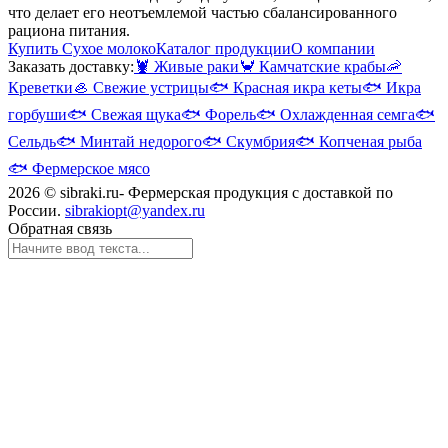
что делает его неотъемлемой частью сбалансированного
рациона питания.
Купить Сухое молоко
Каталог продукции
О компании
Заказать доставку:
🦞
Живые раки
🦀
Камчатские крабы
🦐
Креветки
🦪
Свежие устрицы
🐟
Красная икра кеты
🐟
Икра
горбуши
🐟
Свежая щука
🐟
Форель
🐟
Охлажденная семга
🐟
Сельдь
🐟
Минтай недорого
🐟
Скумбрия
🐟
Копченая рыба
🐟
Фермерское мясо
2026 © sibraki.ru- Фермерская продукция с доставкой по
России.
sibrakiopt@yandex.ru
Обратная связь