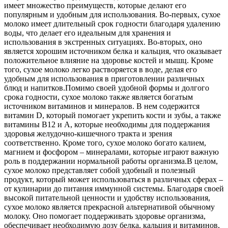
имеет множество преимуществ, которые делают его
популярным и удобным для использования. Во-первых, сухое
молоко имеет длительный срок годности благодаря удалению
воды, что делает его идеальным для хранения и
использования в экстренных ситуациях. Во-вторых, оно
является хорошим источником белка и кальция, что оказывает
положительное влияние на здоровье костей и мышц. Кроме
того, сухое молоко легко растворяется в воде, делая его
удобным для использования в приготовлении различных
блюд и напитков.
Помимо своей удобной формы и долгого
срока годности, сухое молоко также является богатым
источником витаминов и минералов. В нем содержится
витамин D, который помогает укрепить кости и зубы, а также
витамины В12 и А, которые необходимы для поддержания
здоровья желудочно-кишечного тракта и зрения
соответственно. Кроме того, сухое молоко богато калием,
магнием и фосфором – минералами, которые играют важную
роль в поддержании нормальной работы организма.
В целом,
сухое молоко представляет собой удобный и полезный
продукт, который может использоваться в различных сферах –
от кулинарии до питания иммунной системы. Благодаря своей
высокой питательной ценности и удобству использования,
сухое молоко является прекрасной альтернативой обычному
молоку. Оно помогает поддерживать здоровье организма,
обеспечивает необходимую дозу белка, кальция и витаминов,