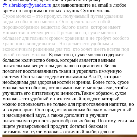
📨 sibrakiopt@yandex.ru
для заявок
пишите на email в любое
время по вопросам оптовых закупок Сухого молока
Сухое молоко – это продукт, получаемый путем удаления
воды из обычного молока. Оно представляет собой
порошкообразное вещество белого цвета, которое имеет
множество преимуществ. Прежде всего, сухое молоко
обладает длительным сроком хранения и не требует особого
хранения в холодильнике. Это делает его удобным и
экономичным решением для тех, кто хочет иметь всегда под
рукой свежее молоко.
Кроме того, сухое молоко содержит
большое количество белка, который является важным
питательным веществом для нашего организма. Белок
помогает восстанавливать ткани и укреплять иммунную
систему. Оно также содержит витамины А и D, которые
необходимы для здоровья костей и зрения. Более того, сухое
молоко часто обогащают витаминами и минералами, чтобы
улучшить его питательную ценность.
Таким образом, сухое
молоко – это удобный и питательный продукт, который
можно использовать не только для приготовления напитка, но
и в кулинарии. Оно придаст молочным блюдам насыщенный
и насыщенный вкус, а также дополнит и улучшит
питательную ценность разнообразных блюд. Поэтому, если вы
ищете универсальный продукт, богатый белком и
витаминами, сухое молоко – отличный выбор для вас.