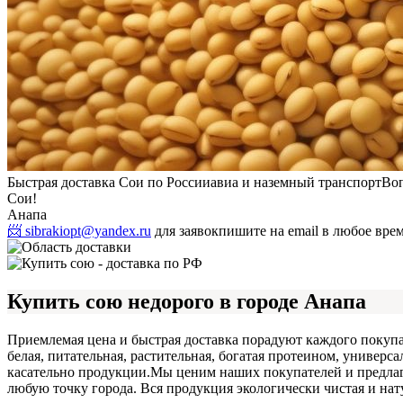
Быстрая доставка Сои по России
авиа и наземный транспорт
Воп
Сои!
Анапа
📨 sibrakiopt@yandex.ru
для заявок
пишите на email в любое вре
Купить сою недорого в городе Анапа
Приемлемая цена и быстрая доставка порадуют каждого покупа
белая, питательная, растительная, богатая протеином, универс
касательно продукции.
Мы ценим наших покупателей и предлага
любую точку города. Вся продукция экологически чистая и нат