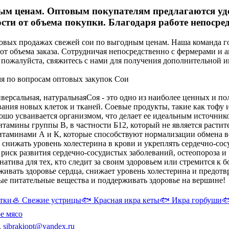
ым ценам. Оптовым покупателям предлагаются удо
ти от объема покупки. Благодаря работе непосре
овых продажах свежей сои по выгодным ценам. Наша команда г
 от объема заказа. Сотрудничая непосредственно с фермерами 
 пожалуйста, свяжитесь с нами для получения дополнительной 
мя по вопросам оптовых закупок Сои
иверсальная, натуральная
Соя - это одно из наиболее ценных и п
ния новых клеток и тканей. Соевые продукты, такие как тофу и
орошо усваивается организмом, что делает ее идеальным источни
витамины группы В, в частности Б12, который не является раст
витаминами А и К, которые способствуют нормализации обмена 
снижать уровень холестерина в крови и укреплять сердечно-сос
риск развития сердечно-сосудистых заболеваний, остеопороза и
атива для тех, кто следит за своим здоровьем или стремится к 
живать здоровье сердца, снижает уровень холестерина и предот
ые питательные вещества и поддерживать здоровье на вершине!
тки
🦪
Свежие устрицы
🐟
Красная икра кеты
🐟
Икра горбуши

е мясо
.
sibrakiopt@yandex.ru