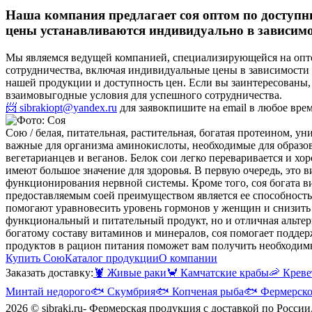
Наша компания предлагает соя оптом по доступн
цены устанавливаются индивидуально в зависимос
Мы являемся ведущей компанией, специализирующейся на опт
сотрудничества, включая индивидуальные цены в зависимости
нашей продукции и доступность цен. Если вы заинтересованы,
взаимовыгодные условия для успешного сотрудничества.
📨 sibrakiopt@yandex.ru
для заявок
пишите на email в любое вре
Сою / белая, питательная, растительная, богатая протеином, ун
важные для организма аминокислоты, необходимые для образова
вегетарианцев и веганов. Белок сои легко переваривается и х
имеют большое значение для здоровья. В первую очередь, это 
функционирования нервной системы. Кроме того, соя богата 
предоставляемым соей преимуществом является ее способность 
помогают уравновесить уровень гормонов у женщин и снизить 
функциональный и питательный продукт, но и отличная альтерн
богатому составу витаминов и минералов, соя помогает поддер
продуктов в рацион питания поможет вам получить необходим
Купить Сою
Каталог продукции
О компании
Заказать доставку:
🦞
Живые раки
🦀
Камчатские крабы
🦐
Креве
Минтай недорого
🐟
Скумбрия
🐟
Копченая рыба
🐟
Фермерско
2026 © sibraki.ru- Фермерская продукция с доставкой по России