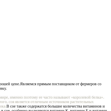
орошей цене.
Являемся прямым поставщиком от фермеров со
вку.
мире, именно поэтому ее часто называют «королевой белка».
того, соя является отличным источником растительных
ика.
В сое также содержатся большие количества витаминов и
в сое, особенно выделяются витамин К, витамин Е и витамин