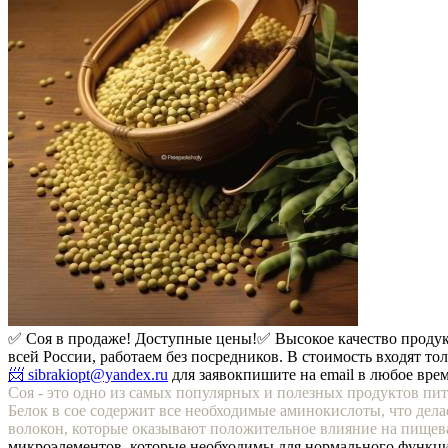
✅ Соя в продаже! Доступные цены!
✅ Высокое качество проду
всей России, работаем без посредников. В стоимость входят то
📨 sibrakiopt@yandex.ru
для заявок
пишите на email в любое вре
Соя - это одно из самых популярных и полезных продуктов пит
Белок в сое содержит все необходимые аминокислоты, что дел
волокон, которые оказывают положительное влияние на пище
микроэлементов, которые необходимы для нормального функци