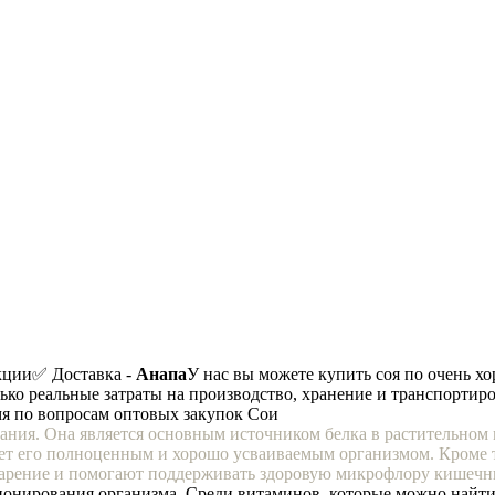
кции
✅ Доставка -
Анапа
У нас вы можете купить соя по очень х
лько реальные затраты на производство, хранение и транспортиро
мя по вопросам оптовых закупок Сои
ания. Она является основным источником белка в растительном 
ает его полноценным и хорошо усваиваемым организмом. Кроме 
варение и помогают поддерживать здоровую микрофлору кишечн
онирования организма. Среди витаминов, которые можно найти 