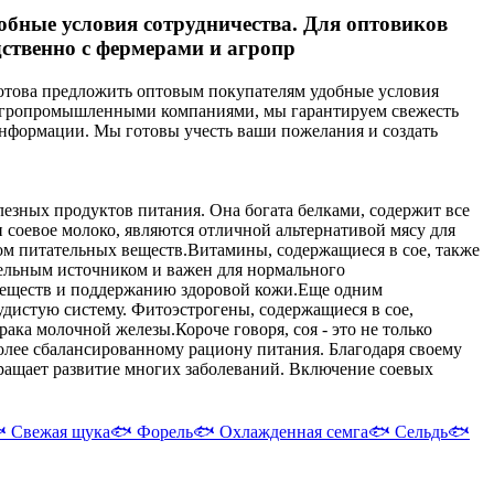
бные условия сотрудничества. Для оптовиков
дственно с фермерами и агропр
отова предложить оптовым покупателям удобные условия
и агропромышленными компаниями, мы гарантируем свежесть
информации. Мы готовы учесть ваши пожелания и создать
олезных продуктов питания. Она богата белками, содержит все
 соевое молоко, являются отличной альтернативой мясу для
ком питательных веществ.
Витамины, содержащиеся в сое, также
ительным источником и важен для нормального
веществ и поддержанию здоровой кожи.
Еще одним
удистую систему. Фитоэстрогены, содержащиеся в сое,
 рака молочной железы.
Короче говоря, соя - это не только
более сбалансированному рациону питания. Благодаря своему
вращает развитие многих заболеваний. Включение соевых

Свежая щука
🐟
Форель
🐟
Охлажденная семга
🐟
Сельдь
🐟