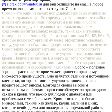
📨 sibrakiopt@yandex.ru
для заявок
пишите на email в любое
время по вопросам оптовых закупок Сорго
Сорго – это один из самых популярных зерновых культур во
многих странах мира. Его преимущества и полезные свойства
делают его незаменимым продуктом в питании. Сорго
отличается от других зерновых изначально высоким
содержанием питательных веществ, таких как витамины,
минералы и клетчатка. Оно богато витаминами В1, Б2, Б6 и Е,
которые помогают организму более эффективно усваивать
пищу, улучшают обменные процессы и повышают иммунитет.
Сорго также содержит витамин К, который способствует
здоровью костей и зубов, а также улучшает свертываемость
крови. Наличие витамина Е в сорго делает его отличным
антиоксидантом, который помогает в борьбе с возрастными
проявлениями и свободными радикалами.
Сорго – полезное
зерновое растение, которое может принести организму
множество преимуществ. Оно является отличным источником
клетчатки, которая помогает улучшить пищеварение и
предотвращает запоры. Благодаря своим высоким
питательным свойствам, сорго способствует контролю уровня
сахара в крови, что важно для людей с диабетом или
проблемами с метаболизмом. Кроме того, сорго богато
минералами, такими как железо, калий, магний и цинк,
которые необходимы для поддержания нормальной работы