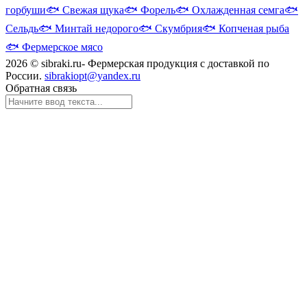
горбуши
🐟
Свежая щука
🐟
Форель
🐟
Охлажденная семга
🐟
Сельдь
🐟
Минтай недорого
🐟
Скумбрия
🐟
Копченая рыба
🐟
Фермерское мясо
2026 © sibraki.ru- Фермерская продукция с доставкой по
России.
sibrakiopt@yandex.ru
Обратная связь