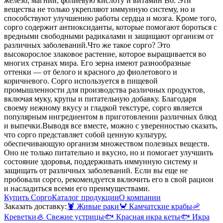
железо, магний, фолиевую кислоту и витамин В6. Эти
вещества не только укрепляют иммунную систему, но и
способствуют улучшению работы сердца и мозга. Кроме того,
сорго содержит антиоксиданты, которые помогают бороться с
вредными свободными радикалами и защищают организм от
различных заболеваний.
Что же такое сорго? Это
высокорослое злаковое растение, которое выращивается во
многих странах мира. Его зерна имеют разнообразные
оттенки — от белого и красного до фиолетового и
коричневого. Сорго используется в пищевой
промышленности для производства различных продуктов,
включая муку, крупы и питательную добавку. Благодаря
своему нежному вкусу и гладкой текстуре, сорго является
популярным ингредиентом в приготовлении различных блюд
и выпечки.
Выводя все вместе, можно с уверенностью сказать,
что сорго представляет собой ценную культуру,
обеспечивающую организм множеством полезных веществ.
Оно не только питательно и вкусно, но и помогает улучшить
состояние здоровья, поддерживать иммунную систему и
защищать от различных заболеваний. Если вы еще не
пробовали сорго, рекомендуется включить его в свой рацион
и насладиться всеми его преимуществами.
Купить Сорго
Каталог продукции
О компании
Заказать доставку:
🦞
Живые раки
🦀
Камчатские крабы
🦐
Креветки
🦪
Свежие устрицы
🐟
Красная икра кеты
🐟
Икра