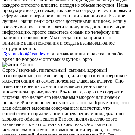
каждого оптового клиента, исходя из объема покупки. Наша
продукция всегда свежая, так как мы сотрудничаем напрямую
с фермерами и агропромышленными компаниями. И самое
лучшее - наши цены остаются доступными для всех. Если у
вас есть вопросы или вы хотите получить дополнительную
информацию, просто свяжитесь с нами по телефону или
напишите сообщение. Мы всегда готовы принять во
внимание ваши пожелания и создать взаимовыгодное
сотрудничество.
📨 sibrakiopt@yandex.ru
для заявок
пишите на email в любое
время по вопросам оптовых закупок Сорго
Сорго / вкусный, питательный, сытный, здоровый,
разнообразный, полезный
Сорго, или сорго крупнозерновое,
является одним из самых полезных злаковых культур. Оно
известно своей высокой питательной ценностью и
множеством преимуществ. Во-первых, сорго не содержит
глютена, что делает его идеальным выбором для людей с
целиакией или непереносимостью глютена. Кроме того, этот
злак обладает высоким содержанием клетчатки, что
способствует нормализации пищеварения и поддержанию
здорового обмена веществ.
Второе преимущество сорго
заключается в его полезных свойствах. Оно является
источником множества витаминов и минералов, включая