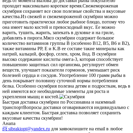
ведь от момента вылова до доставки рыбы покупателю
проходит максимально короткое время.
Свежемороженая
скумбрия сохраняет все свои полезные свойства и вкусовые
качества.
Из свежей и свежемороженой скумбрии можно
приготовить практически любое рыбное блюдо, потому что
она имеет мало костей и превосходный вкус. Ее можно
варить, тушить, жарить, запекать в духовке и на гриле,
добавлять в пироги.
Мясо скумбрии содержит большое
количество витаминов группы В (особенно В12, В5, В6 и В2),
также витамины РР, E и K.
В ее составе такие минералы как
натрий, кальций, фосфор, селен, хром, йод. В скумбрии
высоко содержание кислоты омега-3, которая способствует
повышению защитных сил организма, регулирует обмен
веществ, улучшает показатели гормонов, уменьшает риск
болезней сердца и сосудов. Употребление 100 грамм рыбы в
день покрывает половину суточной нормы потребления
белка. Особенно скумбрия полезна детям и подросткам, ведь в
ней имеются все необходимые элементы для роста и
укрепления мышц и костей.
Быстрая доставка скумбрии по России
авиа и наземный
транспорт
Вопросы доставки оговариваются индивидуально с
каждым клиентом. Быстрая доставка позволяет сохранить
вкусовые качества скумбрии!
Анапа
📨 sibrakiopt@yandex.ru
для заявок
пишите на email в любое