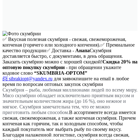
✅ Вкусная полезная скумбрия - свежая, свежемороженая,
копченая (горячего или холодного копчения).
✅ Премиальное
качество продукции
✅ Доставка -
Анапа
Скумбрия
доставляется быстро, с документами, в день обращения.
Заказать скумбрию можно с хорошей скидкой!
Скидка 20%
на
оптовую покупку скумбрии
- при обращении укажите
кодовое слово
“SKUMBRIA-OPTOM”
📨 sibrakiopt@yandex.ru
для заявок
пишите на email в любое
время по вопросам оптовых закупок скумбрии
Скумбрия – рыба, любимая миллионами людей по всему миру.
Мясо скумбрии обладает исключительно приятным вкусом и
значительным количеством жира (до 16 %), оно нежное и
мягкое. Скумбрия замечательна тем, что ее можно
приготовить любым способом.
В ассортименте всегда имеется
свежая, свежемороженая, а также копченая скумбрия. Причем
копченая как горячим, так и холодным способом, чтобы
каждый покупатель мог выбрать рыбу по своему вкусу.
Благодаря налаженной логистике, скумбрия всегда свежая,