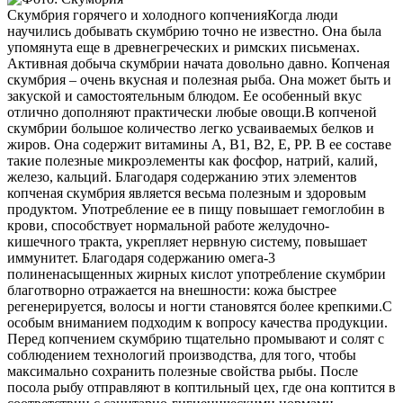
Скумбрия горячего и холодного копчения
Когда люди
научились добывать скумбрию точно не известно. Она была
упомянута еще в древнегреческих и римских письменах.
Активная добыча скумбрии начата довольно давно. Копченая
скумбрия – очень вкусная и полезная рыба. Она может быть и
закуской и самостоятельным блюдом. Ее особенный вкус
отлично дополняют практически любые овощи.
В копченой
скумбрии большое количество легко усваиваемых белков и
жиров. Она содержит витамины А, В1, В2, Е, РР. В ее составе
такие полезные микроэлементы как фосфор, натрий, калий,
железо, кальций. Благодаря содержанию этих элементов
копченая скумбрия является весьма полезным и здоровым
продуктом. Употребление ее в пищу повышает гемоглобин в
крови, способствует нормальной работе желудочно-
кишечного тракта, укрепляет нервную систему, повышает
иммунитет. Благодаря содержанию омега-3
полиненасыщенных жирных кислот употребление скумбрии
благотворно отражается на внешности: кожа быстрее
регенерируется, волосы и ногти становятся более крепкими.
С
особым вниманием подходим к вопросу качества продукции.
Перед копчением скумбрию тщательно промывают и солят с
соблюдением технологий производства, для того, чтобы
максимально сохранить полезные свойства рыбы. После
посола рыбу отправляют в коптильный цех, где она коптится в