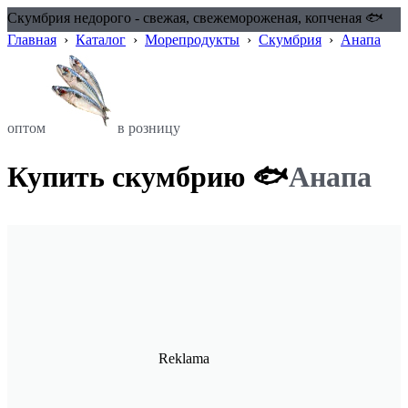
Скумбрия недорого - свежая, свежемороженая, копченая 🐟
Главная
›
Каталог
›
Морепродукты
›
Скумбрия
›
Анапа
оптом
в розницу
Купить скумбрию 🐟
Анапа