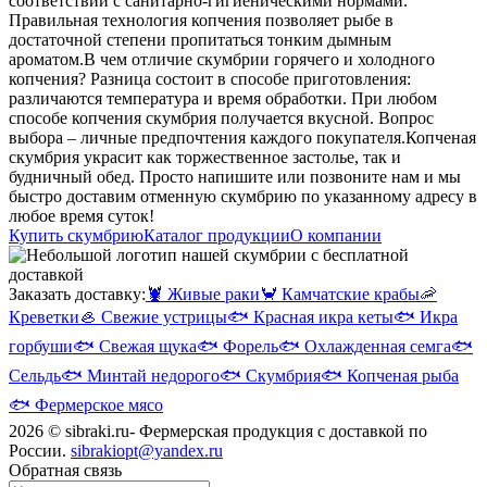
соответствии с санитарно-гигиеническими нормами.
Правильная технология копчения позволяет рыбе в
достаточной степени пропитаться тонким дымным
ароматом.
В чем отличие скумбрии горячего и холодного
копчения? Разница состоит в способе приготовления:
различаются температура и время обработки. При любом
способе копчения скумбрия получается вкусной. Вопрос
выбора – личные предпочтения каждого покупателя.
Копченая
скумбрия украсит как торжественное застолье, так и
будничный обед. Просто напишите или позвоните нам и мы
быстро доставим отменную скумбрию по указанному адресу в
любое время суток!
Купить скумбрию
Каталог продукции
О компании
Заказать доставку:
🦞
Живые раки
🦀
Камчатские крабы
🦐
Креветки
🦪
Свежие устрицы
🐟
Красная икра кеты
🐟
Икра
горбуши
🐟
Свежая щука
🐟
Форель
🐟
Охлажденная семга
🐟
Сельдь
🐟
Минтай недорого
🐟
Скумбрия
🐟
Копченая рыба
🐟
Фермерское мясо
2026 © sibraki.ru- Фермерская продукция с доставкой по
России.
sibrakiopt@yandex.ru
Обратная связь