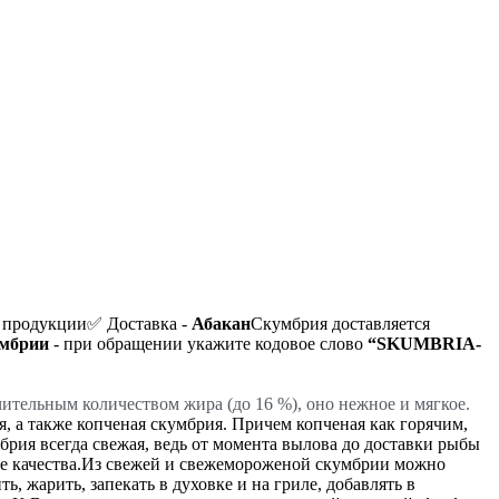
 продукции
✅ Доставка -
Абакан
Скумбрия доставляется
умбрии
- при обращении укажите кодовое слово
“SKUMBRIA-
тельным количеством жира (до 16 %), оно нежное и мягкое.
я, а также копченая скумбрия. Причем копченая как горячим,
брия всегда свежая, ведь от момента вылова до доставки рыбы
 качества.
Из свежей и свежемороженой скумбрии можно
, жарить, запекать в духовке и на гриле, добавлять в