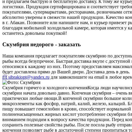
и предлагаем быструю и бесплатную доставку. К тому же курь
логистики. Продукция сертифицирована и соответствует требо
покупателями, супермаркетами, ресторанами, розничными сетя
абсолютно уверены в свежести нашей продукции. Качество кон
в г. Абакан. Позвоните или напишите нам, и курьер привезет 
благодаря мобильной холодильной камере, которая имеется у к
останетесь довольны покупкой!
Скумбрия недорого - заказать
Наша компания предлагает покупателям скумбрию по доступны
рыбы всегда безупречное. Быстрая доставка вкупе с доступн
относимся к каждому из них. Поэтому предоставляем максимал
будет доставлена прямо до Вашей двери. Доставка день в день.
📨 sibrakiopt@yandex.ru
для заявок
пишите на email в любое вре
Скумбрия горячего и холодного копчения
Когда люди научилис
скумбрии начата довольно давно. Копченая скумбрия – очень 
практически любые овощи.
В копченой скумбрии большое колич
микроэлементы как фосфор, натрий, калий, железо, кальций. Б
пищу повышает гемоглобин в крови, способствует нормальной 
полиненасыщенных жирных кислот употребление скумбрии благо
вниманием подходим к вопросу качества продукции. Перед ко
сохранить полезные свойства рыбы. После посола рыбу отправ
копчения позволяет рыбе в достаточной степени пропитаться