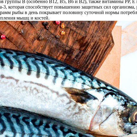
 группы В (особенно В12, В5, В6 и В2), также витамины РР, E 
а-3, которая способствует повышению защитных сил организма, 
 грамм рыбы в день покрывает половину суточной нормы потребл
епления мышц и костей.