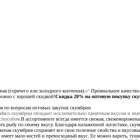
ная (горячего или холодного копчения).
✅ Премиальное качество
можно с хорошей скидкой!
Скидка 20%
на оптовую покупку ск
мя по вопросам оптовых закупок скумбрии
ясо скумбрии обладает исключительно приятным вкусом и значи
способом.
В ассортименте всегда имеется свежая, свежеморожена
ь рыбу по своему вкусу. Благодаря налаженной логистике, скум
ная скумбрия сохраняет все свои полезные свойства и вкусовые
меет мало костей и превосходный вкус. Ее можно варить, тушить