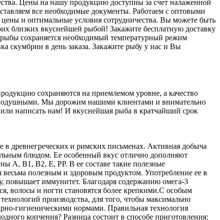
чества. Цены на нашу продукцию доступны за счет налаженной
оставляем все необходимые документы. Работаем с оптовыми
 цены и оптимальные условия сотрудничества. Вы можете быть
оих близких вкуснейшей рыбой! Закажите бесплатную доставку
вке рыбы сохраняется необходимый температурный режим
вка скумбрии в день заказа. Закажите рыбу у нас и Вы
родукцию сохраняются на приемлемом уровне, а качество
равнодушными. Мы дорожим нашими клиентами и внимательно
ь или написать нам! И вкуснейшая рыба в кратчайший срок
е в древнегреческих и римских письменах. Активная добыча
ятельным блюдом. Ее особенный вкус отлично дополняют
 А, В1, В2, Е, РР. В ее составе такие полезные
я весьма полезным и здоровым продуктом. Употребление ее в
у, повышает иммунитет. Благодаря содержанию омега-3
, волосы и ногти становятся более крепкими.
С особым
технологий производства, для того, чтобы максимально
итарно-гигиеническими нормами. Правильная технология
лодного копчения? Разница состоит в способе приготовления: