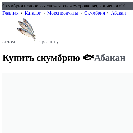
Скумбрия недорого - свежая, свежемороженая, копченая 🐟
Главная
›
Каталог
›
Морепродукты
›
Скумбрия
›
Абакан
оптом
в розницу
Купить скумбрию 🐟
Абакан