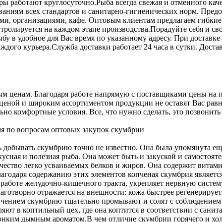
еры работают круглосуточно.
Рыба всегда свежая и отменного ка
ваниям всех стандартов и санитарно-гигиенических норм. Пред
ми, организациями, кафе. Оптовым клиентам предлагаем гибкие
тролируется на каждом этапе производства.
Порадуйте себя и св
рыбу в удобное для Вас время по указанному адресу. При доста
аждого курьера.
Служба доставки работает 24 часа в сутки. Доста
м ценам. Благодаря работе напрямую с поставщиками цены на п
ой ценой и широким ассортиментом продукции не оставят Вас 
ьно комфортные условия. Все, что нужно сделать, это позвонит
мя по вопросам оптовых закупок скумбрии
ь добывать скумбрию точно не известно. Она была упомянута ещ
вкусная и полезная рыба. Она может быть и закуской и самосто
ество легко усваиваемых белков и жиров. Она содержит витамины
лагодаря содержанию этих элементов копченая скумбрия являетс
работе желудочно-кишечного тракта, укрепляет нервную систем
творно отражается на внешности: кожа быстрее регенерируется
пчением скумбрию тщательно промывают и солят с соблюдением 
ляют в коптильный цех, где она коптится в соответствии с сан
 тонким дымным ароматом.
В чем отличие скумбрии горячего и хо