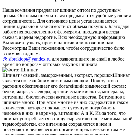
Наша компания предлагает шпинат оптом по доступным
ценам. Оптовым покупателям предлагаются удобные условия
сотрудничества. Для оптовиков цены устанавливаются
индивидуально в зависимости от объема покупки. Благодаря
работе непосредственно с фермерами, продукция всегда
свежая, а цены недорогие. Всю необходимую информацию
Вы можете узнать, просто написав или позвонив нам.
Рассмотрим Ваши пожелания, чтобы сотрудничество было
взаимовыгодным.
📨 sibrakiopt@yandex.ru
для заявок
пишите на email в любое
время по вопросам оптовых закупок шпината
Шпинат / свежий, замороженный, экстракт, порошок
Шпинат
является полезнейшим листовым овощем. Пользу этого
растения обеспечивает его богатейший химический состав:
белки, жиры, углеводы, органические кислоты, минералы,
витамины, биологически активные вещества. Витаминов в
шпинате много. При этом многие из них содержатся в таком
количестве, которое покрывает суточную потребность
человека в них, например, витамины А и К. Из-за того, что
шпинат употребляется в пищу сырым или после минимальной
термообработки, его витамины сохраняются в нем и
поступают в человеческий организм практически в том же
количестве, которое содержится в растущих листьях.