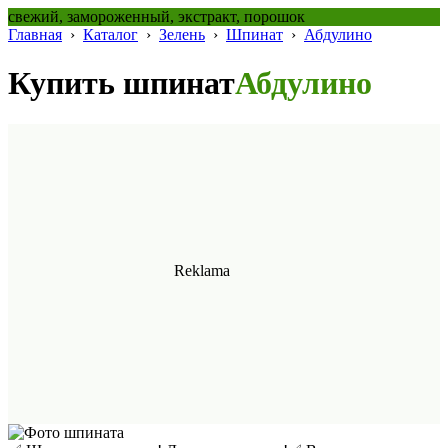
свежий, замороженный, экстракт, порошок
Главная
›
Каталог
›
Зелень
›
Шпинат
›
Абдулино
Купить шпинат
Абдулино