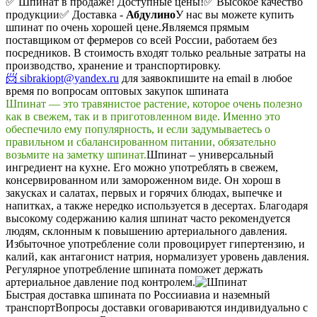
✅ Шпинат в продаже! Доступные цены!
✅ Высокое качество
продукции
✅ Доставка -
Абдулино
У нас вы можете купить
шпинат по очень хорошей цене.
Являемся прямым
поставщиком от фермеров со всей России, работаем без
посредников. В стоимость входят только реальные затраты на
производство, хранение и транспортировку.
📨 sibrakiopt@yandex.ru
для заявок
пишите на email в любое
время по вопросам оптовых закупок шпината
Шпинат — это травянистое растение, которое очень полезно
как в свежем, так и в приготовленном виде. Именно это
обеспечило ему популярность, и если задумываетесь о
правильном и сбалансированном питании, обязательно
возьмите на заметку шпинат.
Шпинат – универсальный
ингредиент на кухне. Его можно употреблять в свежем,
консервированном или замороженном виде. Он хорош в
закусках и салатах, первых и горячих блюдах, выпечке и
напитках, а также нередко используется в десертах. Благодаря
высокому содержанию калия шпинат часто рекомендуется
людям, склонным к повышению артериального давления.
Избыточное употребление соли провоцирует гипертензию, и
калий, как антагонист натрия, нормализует уровень давления.
Регулярное употребление шпината поможет держать
артериальное давление под контролем.
Быстрая доставка шпината по России
авиа и наземный
транспорт
Вопросы доставки оговариваются индивидуально с